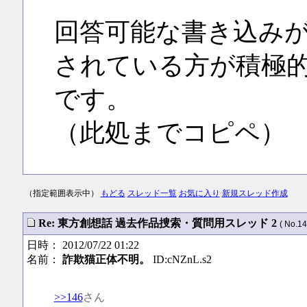
回答可能な書き込み
されている方が積極
です。
（此処までコピペ）
（指定範囲表示中）
もどる
スレッド一覧
お気に入り
新規スレッド作成
Re: 東方創想話 過去作品捜索・質問用スレッド 2
( No.14
日時： 2012/07/22 01:22
名前：
詐欺猫正体不明。
ID:cNZnL.s2
>>146
さん