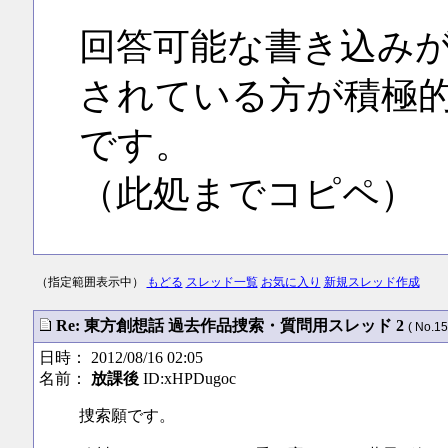
回答可能な書き込み
されている方が積極
です。
（此処までコピペ）
（指定範囲表示中）
もどる
スレッド一覧
お気に入り
新規スレッド作成
Re: 東方創想話 過去作品捜索・質問用スレッド 2
( No.15
日時： 2012/08/16 02:05
名前：
放課後
ID:xHPDugoc
捜索願です。