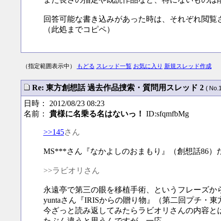
回答可能な書き込みがあった時は、それぞれ閲覧
（此処までコピペ）
（指定範囲表示中）
もどる
スレッド一覧
お気に入り
新規スレッド作成
Re: 東方創想話 過去作品捜索・質問用スレッド 2
( No.
日時： 2012/08/23 08:23
名前：
貴様に名乗る名はないっ！
ID:sfqmfbMg
>>145
さん
MS***さん『なかよしのおまもり』（創想話86
>>ラビオリさん
永遠亭で第三の眼を移植手術、というフレーズか
yuntaさん『IRISからの贈り物』（第二回プチ・
今ざっと読み返してみたらラビオリさんの内容と
たぶん違うと思うんですが、一応。