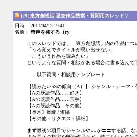
[29] 東方創想話 過去作品捜索・質問用スレッド 2
日時： 2011/04/15 19:41
名前：
奇声を発する（ry
このスレッドでは、「東方創想話」内の作品につ
「うろ覚えでタイトルが思い出せない」
「こういう作品を読みたい」
というような質問・相談がある場合に書き込んで
――以下質問・相談用テンプレート――
【読みたいSSの傾向（A）】 ジャンル・テーマ・
【Aの既読作品……好き】
【Aの既読作品……苦手】
【Aの既読作品…その他】
【長さ】長編 / 短編
【その他・リクエスト詳細】
まず最初の項目でジャンルや○○が〓〓する話、
また長さの指定や既読作品など、特にないものは