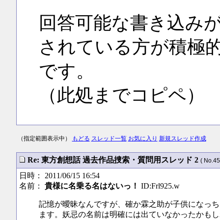
回答可能な書き込み
されている方が積極
です。
（此処までコピペ）
（指定範囲表示中）
もどる
スレッド一覧
お気に入り
新規スレッド作成
Re: 東方創想話 過去作品捜索・質問用スレッド 2
( No.45
日時： 2011/06/15 16:54
名前：
貴様に名乗る名はないっ！
ID:Frl925.w
記憶が曖昧なんですが、確か霖之助が子供になっち
ます。妖忌の名前は明確には出ていなかったかもし