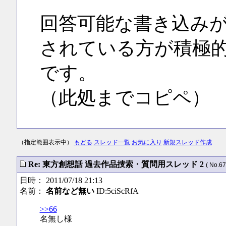
回答可能な書き込み
されている方が積極
です。
（此処までコピペ）
（指定範囲表示中）
もどる
スレッド一覧
お気に入り
新規スレッド作成
Re: 東方創想話 過去作品捜索・質問用スレッド 2
( No.67
日時： 2011/07/18 21:13
名前：
名前など無い
ID:5ciScRfA
>>66
名無し様