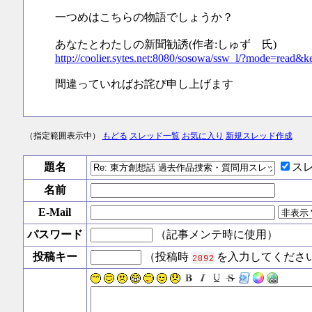
一つめはこちらの物語でしょうか？
あなたとわたしの新聞勧誘(作者:しゅず 氏)
http://coolier.sytes.net:8080/sosowa/ssw_l/?mode=rea
間違っていればお詫び申し上げます
（指定範囲表示中）
もどる
スレッド一覧
お気に入り
新規スレッド作成
題名
ス
名前
E-Mail
パスワード
（記事メンテ時に使用）
投稿キー
（投稿時
を入力してくださ