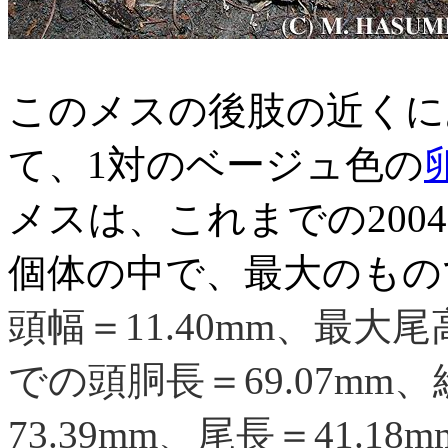
このメスの後肢の近くに
て、1対のベージュ色の
メスは、これまでの200
個体の中で、最大のもの
頭幅＝11.40mm、最大
での頭胴長＝69.07m
73.39mm、尾長＝41.18m