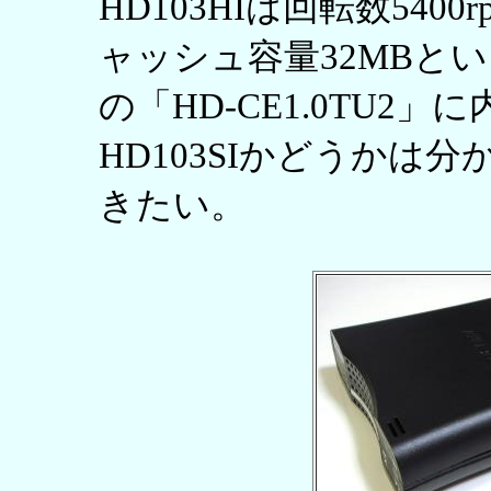
HD103HIは回転数540
ャッシュ容量32MBと
の「HD-CE1.0TU
HD103SIかどうかは
きたい。