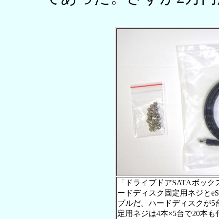
「ドライブドアSATAボックス
ードディスク固定用ネジとe
プルだ。ハードディスクが5
定用ネジは4本×5台で20本