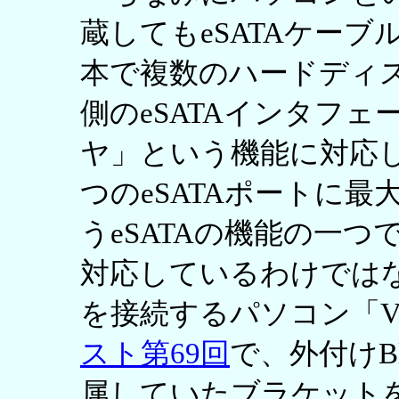
蔵してもeSATAケーブル
本で複数のハードディ
側のeSATAインタフ
ヤ」という機能に対応
つのeSATAポートに最
うeSATAの機能の一つ
対応しているわけでは
を接続するパソコン「VG
スト第69回
で、外付けB
属していたブラケット