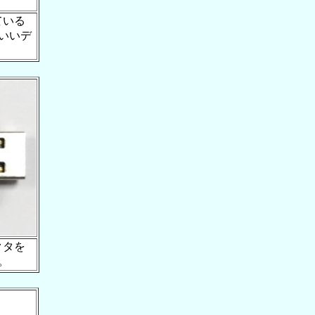
ている
いいデ
クタを
。