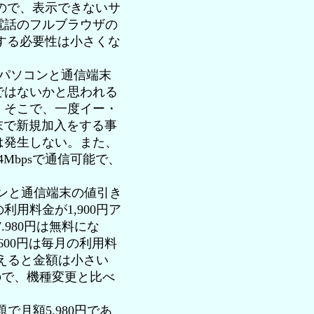
のなので、表示できないサ
電話のフルブラウザの
対応する必要性は小さくな
パソコンと通信端末
ではないかと思われる
。そこで、一度イー・
末で新規加入をする事
は発生しない。また、
4Mbpsで通信可能で、
ンと通信端末の値引き
用料金が1,900円ア
.980円は無料にな
5,600円は毎月の利用料
考えると金額は小さい
ので、機種変更と比べ
月額5,980円であ