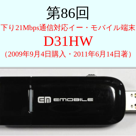
第86回
下り21Mbps通信対応イー・モバイル端末
D31HW
（2009年9月4日購入・2011年6月14日著）