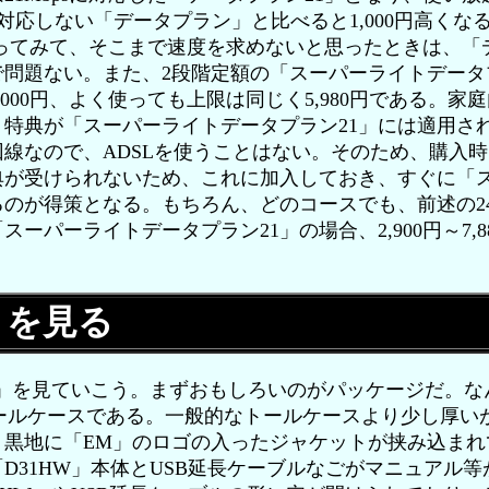
しか対応しない「データプラン」と比べると1,000円高くな
を使ってみて、そこまで速度を求めないと思ったときは、
問題ない。また、2段階定額の「スーパーライトデータ
000円、よく使っても上限は同じく5,980円である。家庭
特典が「スーパーライトデータプラン21」には適用さ
線なので、ADSLを使うことはない。そのため、購入
典が受けられないため、これに加入しておき、すぐに「
るのが得策となる。もちろん、どのコースでも、前述の24ヶ
ーパーライトデータプラン21」の場合、2,900円～7,8
」を見る
W」を見ていこう。まずおもしろいのがパッケージだ。な
トールケースである。一般的なトールケースより少し厚い
、黒地に「EM」のロゴの入ったジャケットが挟み込まれ
D31HW」本体とUSB延長ケーブルなごがマニュアル