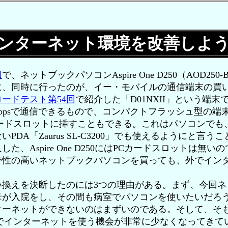
ンターネット環境を改善しよ
回
で、ネットブックパソコンAspire One D250（AOD25
に、同時に行ったのが、イー・モバイルの通信端末の買
ロードテスト第54回
で紹介した「D01NXII」という端
384kbpsで通信できるもので、コンパクトフラッシュ型の
カードスロットに挿すこともできる。これはパソコンでも
PDA「Zaurus SL-C3200」でも使えるようにと言
た、Aspire One D250にはPCカードスロットは無
帯性の高いネットブックパソコンを買っても、外でイン
換えを決断したのには3つの理由がある。まず、今回ネ
母が入院をし、その間も病室でパソコンを使いたいだろ
ターネットができないのはまずいのである。そして、そ
C3200」でインターネットを使う機会が非常に少なくなって