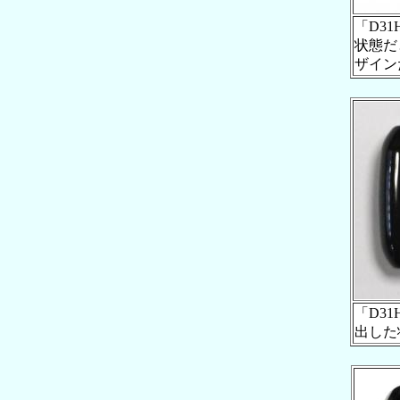
「D3
状態だ
ザイン
「D3
出した