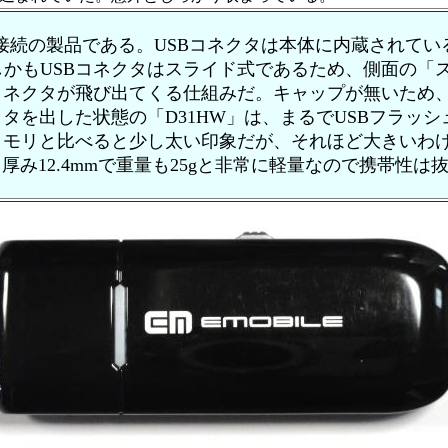
B接続の製品である。USBコネクタは本体に内蔵されて
かもUSBコネクタはスライド式であるため、側面の「
コネクタが飛び出てくる仕組みだ。キャップが無いため
クタを出した状態の「D31HW」は、まるでUSBフラッ
メモリと比べると少し太い印象だが、それほど大きいわ
mm、厚み12.4mmで重量も25gと非常に軽量なので携帯性は