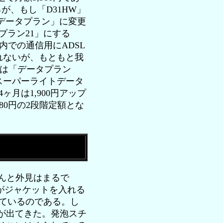
るが、もし「D31HW」
「データプラン」に変更
プラン21」にする
内での通信用にADSL
れないが、もともと我
時は「データプラン
スーパーライトデータ
月は1,900円アップ
80円の2段階定額とな
んと外見はまるで
がジャケットを入れる
ているのである。し
等が出てきた。発泡スチ