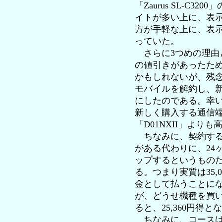
「Zaurus SL-
イトが多い上に、表
方が手軽な上に、表示も
っていた。
さらに3つめの理由
の値引きがあったた
かもしれないが、残
モバイルを解約し、新
にしたのである。幸
新しく購入する通信端末
「D01NXII」より
ちなみに、契約する
がある代わりに、24
ップするというものだ。
る。つまり実質は35,00
金として払うことにな
が、どうせ機種を買い
ると、25,360円得
ちなみに、コースは21