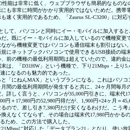
C3200」の性能は非常に低く、ウェブブラウザも簡易的なも
示にも非常に時間がかかり実用的ではないためだ。携帯
速く実用的であるため、「Zaurus SL-C3200」に
として、パソコンと同時にイー・モバイルに加入すると
めだ。既にイー・モバイルに加入しているので機種変更
念ながら機種変更ではパソコンも通信端末も割引はない
規にネットブックパソコンで使用できるUSB接続の端
い、前の機種の最低利用期間は超えていたので、違約金
は、「D31HW」という機種で、下り21Mbps・上り5.
も高速になるのも魅力的であった。
と「にねんMAX」というプランになる。これはパソコ
ヶ月間の最低利用期間が発生すると共に、24ヶ月間毎月の利
詳しく言うと、パソコンが35,000円引きに、端末代17
0円＋17,980円の52,980円得だが、1,900円×24ヶ月＝4
るので、差し引き7,380円だけ安くなるわけだ。こう
換えなくてならず、その場合は端末代17,980円かかる
となるため、この方法で購入した。
Mbpsに対応した「データプラン21」となり、使い放題で