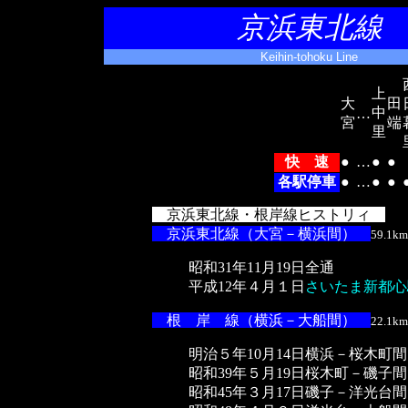
京浜東北線
Keihin-tohoku Line
上
大
田
中
…
宮
端
里
快 速
●
…
●
●
各駅停車
●
…
●
●
京浜東北線・根岸線ヒストリィ
京浜東北線（大宮－横浜間）
59.1km
昭和31年11月19日全通
平成12年４月１日
さいたま新都心
根 岸 線（横浜－大船間）
22.1km
明治５年10月14日横浜－桜木町
昭和39年５月19日桜木町－磯子
昭和45年３月17日磯子－洋光台