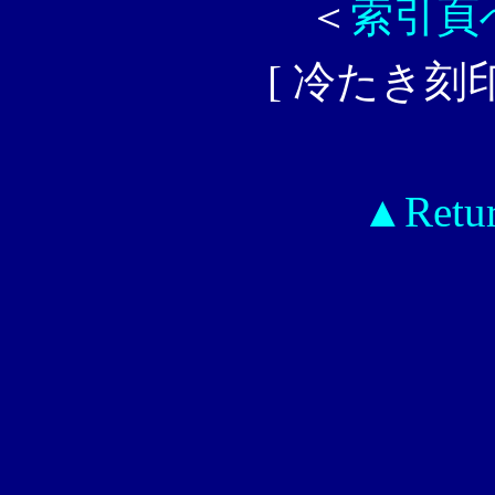
＜
索引頁
[ 冷たき刻
▲Retur