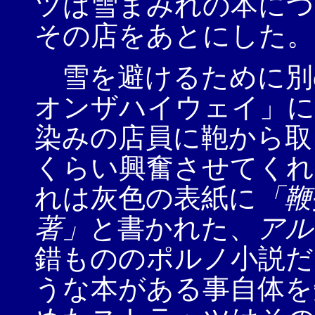
ツは雪まみれの本につ
その店をあとにした。
雪を避けるために別
オンザハイウェイ」に
染みの店員に鞄から取
くらい興奮させてくれ
れは灰色の表紙に
「鞭
著」
と書かれた、
アル
錯もののポルノ小説だ
うな本がある事自体を