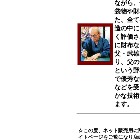
ながら、
袋物や財
た、全て
造の中に
く評価さ
に財布な
父・武雄
り、父の
という野
で優秀な
などを受
かな技術
ます。
☆この度、ネット販売用に
イトページをご覧になり店