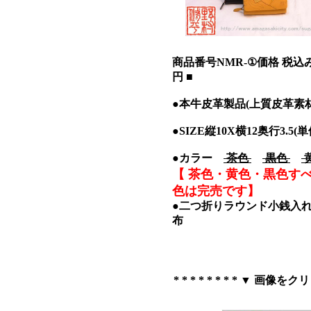
商品番号NMR-①価格 税込み6
円 ■
●本牛皮革製品(上質皮革素
●SIZE縦10X横12奥行3.5(単
●カラー
茶色
黒色
【 茶色・黄色・黒色す
色は完売です】
●二つ折りラウンド小銭入
布
* * * * * * * * ▼ 