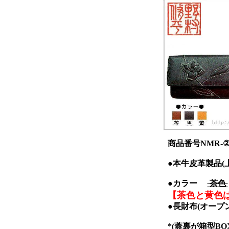
商品番号NMR-②
●本牛皮革製品(
●カラー
茶色
【茶色と黄色
●長財布(オープ
*(蓋裏が箱型B