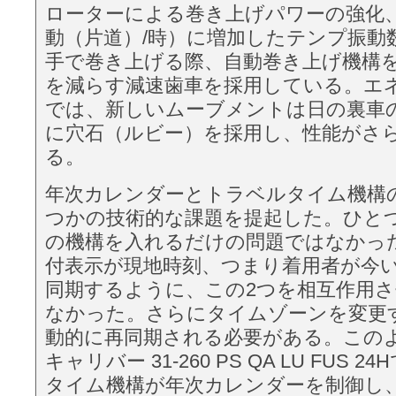
ローターによる巻き上げパワーの強化、4H
動（片道）/時）に増加したテンプ振動
手で巻き上げる際、自動巻き上げ機構
を減らす減速歯車を採用している。エ
では、新しいムーブメントは日の裏車
に穴石（ルビー）を採用し、性能がさ
る。
年次カレンダーとトラベルタイム機構
つかの技術的な課題を提起した。ひと
の機構を入れるだけの問題ではなかっ
付表示が現地時刻、つまり着用者が今
同期するように、この2つを相互作用
なかった。さらにタイムゾーンを変更
動的に再同期される必要がある。この
キャリバー 31-260 PS QA LU FUS
タイム機構が年次カレンダーを制御し