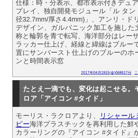
仕様：時・分表示、都市表示付きデュ
プレイ、独自開発モジュール「ル タン 
径32.7mm/厚さ4.4mm)」、アンリ・ド
デザイン、ガルバニック加工を施した文
称と輪郭を青で転写、海洋部分はレー
ラッカー仕上げ、経線と緯線はブルーで
置にサンバースト仕上げのブルーのホ
ンと時間表示窓
2017年04月28日(金)06時27分
こ
たとえ一滴でも、変化は起こせる。
ロア「アイコン #タイド」
モーリス・ラクロアより、
リシャール
ピー
海洋プラスチックを再利用した鮮
カラーリングの『アイコン #タイド』