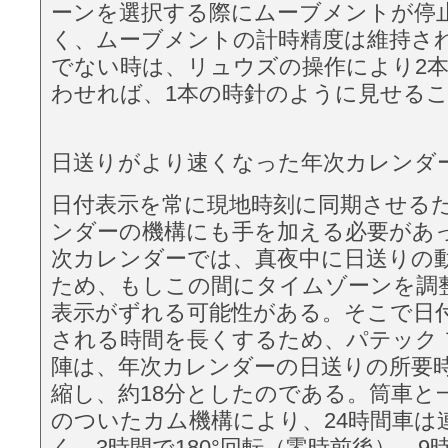
ーンを選択する際にムーブメントが停
く、ムーブメントの計時精度は維持さ
でない時は、リュウズの操作により2
わせれば、1本の時針のように見せる
日送りがより速くなった年次カレンダ
日付表示を常に現地時刻に同期させる
ンダーの機構にも手を加える必要があ
次カレンダーでは、真夜中に日送りの動
ため、もしこの間にタイムゾーンを調
表示がずれる可能性がある。そこで日
される時間を長くするため、パテック
陣は、年次カレンダーの日送りの所要時
縮し、約18分としたのである。筒車と
のついたカム機構により、24時間車は
く、3時間で180°回転（零時前後）、9