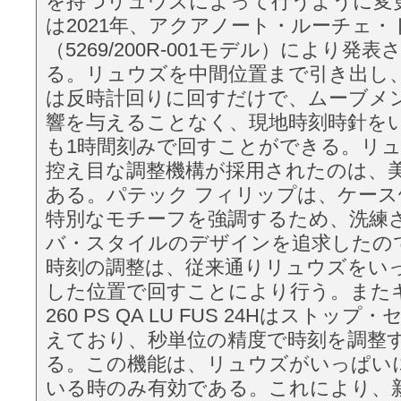
を持つリュウズによって行うように変
は2021年、アクアノート・ルーチェ
（5269/200R-001モデル）により発
る。リュウズを中間位置まで引き出し
は反時計回りに回すだけで、ムーブメ
響を与えることなく、現地時刻時針を
も1時間刻みで回すことができる。リ
控え目な調整機構が採用されたのは、
ある。パテック フィリップは、ケー
特別なモチーフを強調するため、洗練
バ・スタイルのデザインを追求したの
時刻の調整は、従来通りリュウズをい
した位置で回すことにより行う。またキ
260 PS QA LU FUS 24Hはストッ
えており、秒単位の精度で時刻を調整
る。この機能は、リュウズがいっぱい
いる時のみ有効である。これにより、