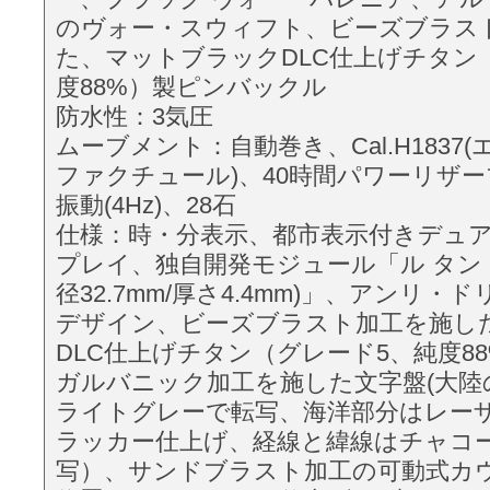
のヴォー・スウィフト、ビーズブラス
た、マットブラックDLC仕上げチタン
度88%）製ピンバックル
防水性：3気圧
ムーブメント：自動巻き、Cal.H1837
ファクチュール)、40時間パワーリザーブ、
振動(4Hz)、28石
仕様：時・分表示、都市表示付きデュ
プレイ、独自開発モジュール「ル タン 
径32.7mm/厚さ4.4mm)」、アンリ・ド
デザイン、ビーズブラスト加工を施し
DLC仕上げチタン（グレード5、純度8
ガルバニック加工を施した文字盤(大陸
ライトグレーで転写、海洋部分はレー
ラッカー仕上げ、経線と緯線はチャコ
写）、サンドブラスト加工の可動式カウ