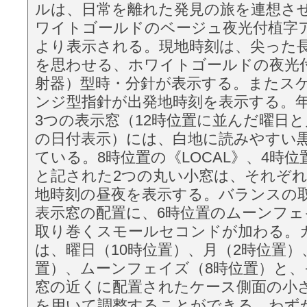
ルは、日常を離れた発見の旅を連想さ
ワイトゴールドのベージュ夜光付植字
より表示される。現地時刻は、尖った
を思わせる、ホワイトゴールドの夜光
射器）型時・分針が表示する。またス
ンジ型指針が出発地時刻を表示する。
3つの表示窓（12時位置に並んだ曜日と
の日付表示）には、白地に読みやすい
ている。8時位置の《LOCAL》、4時位
と記された2つの丸い小窓は、それぞ
地時刻の昼夜を表示する。バランスの
表示窓の配置に、6時位置のムーンフ
取り巻くスモールセコンドが加わる。
は、曜日（10時位置）、月（2時位置）
置）、ムーンフェイズ（8時位置）と
窓の近くに配置されたケース側面の小
を用いて調整することができる。わず