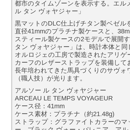
都市のタイムゾーンを表示する。エル
ル タン ヴォヤジャー」
黒マットのDLC仕上げチタン製ベゼル
直径41mmのプラチナ製ケースと、38
スティール製ケースの2モデルで展開す
タン ヴォヤジャー」は、時計本体と同
オルロジェの工房で製造されたアリゲ
カーフのレザーストラップを装備して
長年培われてきた馬具づくりのサヴォ
（職人技）が光ります。
アルソー ル タン ヴォヤジャー
ARCEAU LE TEMPS VOYAGEUR
ケース径：41mm
ケース素材：プラチナ（約21.48g)
ストラップ：グラファイトカラーのマ
ー、ブラック ヴォー・バレニア、アル