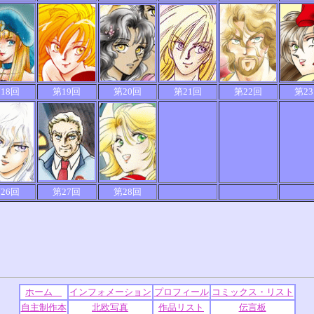
18回
第19回
第20回
第21回
第22回
第2
26回
第27回
第28回
ホーム
インフォメーション
プロフィール
コミックス・リスト
自主制作本
北欧写真
作品リスト
伝言板