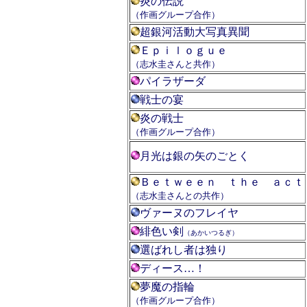
炎の伝説
（作画グループ合作）
超銀河活動大写真異聞
Ｅｐｉｌｏｇｕｅ
（志水圭さんと共作）
パイラザーダ
戦士の宴
炎の戦士
（作画グループ合作）
月光は銀の矢のごとく
Ｂｅｔｗｅｅｎ ｔｈｅ ａｃｔ
（志水圭さんとの共作）
ヴァーヌのフレイヤ
緋色い剣
（あかいつるぎ）
選ばれし者は独り
ディース…！
夢魔の指輪
（作画グループ合作）