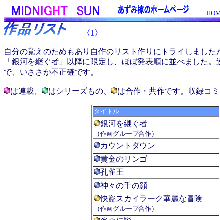
HO
〈1〉
自分の覚えのためもあり自作のリスト作りにトライしましたが
「銀河を継ぐ者」以降に限定し、ほぼ発表順に並べました。
で、いささか不正確です。
は連載、
はシリーズもの、
は合作・共作です。収録コミ
タイトル
銀河を継ぐ者
（作画グループ合作）
カウントダウン
黄金のリンゴ
孔雀王
神々の千の顔
快盗スカイラーク華麗な冒険
（作画グループ合作）