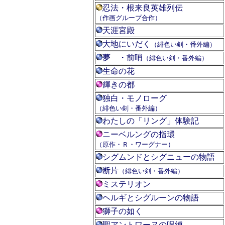
忍法・根来良英雄列伝
（作画グループ合作）
天涯宮殿
大地にいだく
（緋色い剣・番外編）
夢 ・前哨
（緋色い剣・番外編）
生命の花
輝きの都
独白・モノローグ
（緋色い剣・番外編）
わたしの「リング」体験記
ニーベルングの指環
（原作・Ｒ・ワーグナー）
シグムンドとシグニューの物語
断片
（緋色い剣・番外編）
ミステリオン
ヘルギとシグルーンの物語
獅子の如く
聖アントワーヌの呪縛