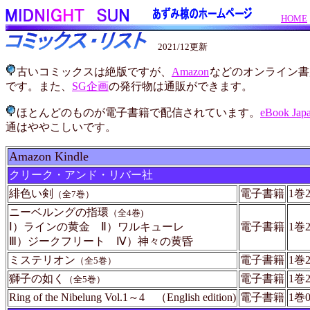
HOME
2021/12更新
古いコミックスは絶版ですが、
Amazon
などのオンライン書
です。また、
SG企画
の発行物は通販ができます。
ほとんどのものが電子書籍で配信されています。
eBook Jap
通はややこしいです。
Amazon Kindle
クリーク・アンド・リバー社
緋色い剣
電子書籍
1巻
（全7巻）
ニーベルングの指環
（全4巻)
Ⅰ）ラインの黄金 Ⅱ）ワルキューレ
電子書籍
1巻
Ⅲ）ジークフリート Ⅳ）神々の黄昏
ミステリオン
電子書籍
1巻
（全5巻）
獅子の如く
電子書籍
1巻
（全5巻）
Ring of the Nibelung Vol.1～4 （English edition)
電子書籍
1巻