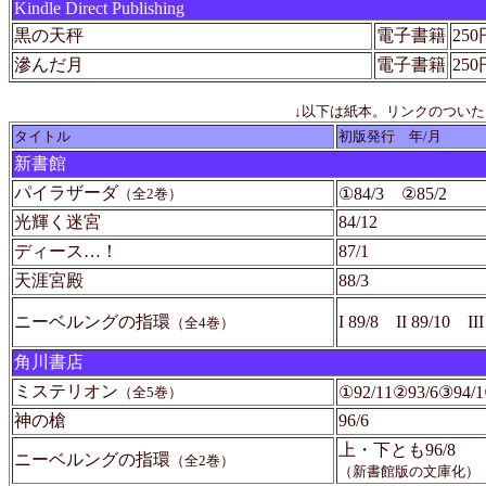
Kindle Direct Publishing
黒の天秤
電子書籍
250
滲んだ月
電子書籍
250
↓以下は紙本。リンクのつい
タイトル
初版発行 年/月
新書館
パイラザーダ
①84/3 ②85/2
（全2巻）
光輝く迷宮
84/12
ディース…！
87/1
天涯宮殿
88/3
ニーベルングの指環
I 89/8 II 89/10 II
（全4巻）
角川書店
ミステリオン
①92/11②93/6③94/1
（全5巻）
神の槍
96/6
上・下とも96/8
ニーベルングの指環
（全2巻）
（新書館版の文庫化）