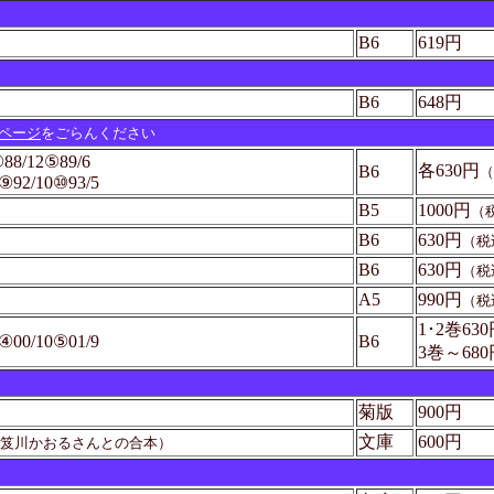
B6
619円
B6
648円
ページ
をごらんください
88/12⑤89/6
各630円
B6
（
⑨92/10⑩93/5
B5
1000円
（
B6
630円
（税
B6
630円
（税
A5
990円
（税
1･2巻63
④00/10⑤01/9
B6
3巻～680
菊版
900円
文庫
600円
笈川かおるさんとの合本）