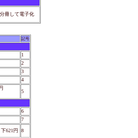
を分冊して電子化
記号
1
2
3
4
3円
5
6
7
・下621円
8