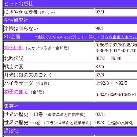
ヒット出版社
にぎやかな晩餐
97/9
（ディナー
）
学習研究社
楽園は眠らない
98/1
SG企画
*通販でお求めいただけます。詳しくは
ＳＧ企画のホーム
①86/9②87/5③88/3④
緋色い剣
（あかいつるぎ
・全10巻
）
⑥90/6⑦91/1⑧91/10
北欧伝説
Ⅰ87/3・Ⅱ93/8
戦士の宴
83/6
月光は銀の矢のごとく
87/8
パイラザーダ
上92/3・下92/5
（全2巻）
獅子の如く
（全5巻）
①94/10②96/1③00/1
集英社
世界の歴史・13巻
02/11
（産業革命と自由主義）
世界の歴史・6巻
09/3
（フランス革命と産業革命）
（上記の文庫化 
講談社