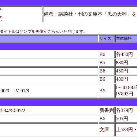
円
備考：講談社・刊の文庫本「黒の天秤」
円
たタイトルはサンプル画像がごらんいただけます。
サイズ
本体価格
B6
各450円
B5
880円
B6
450円
B6
480円
I～III 88
I 90/9 IV 91/8
A5
IV893円
新書判
各379円
④94/9⑤95/2
B6
505円
文庫
上583円