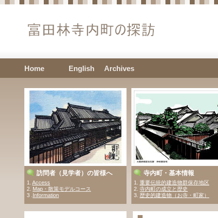
Home
English
Archives
訪問者（見学者）の皆様へ
寺内町・基本情報
1.
Access
1.
重要伝統的建造物群保存地区
2.
Map・散策モデルコース
2.
寺内町の成立と歴史
3 .
Information
3.
歴史的建造物（お寺・町家）