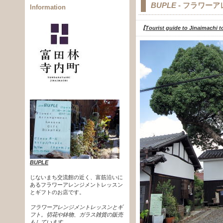
BUPLE
- フラワー
Information
【
Tourist guide to Jinaimachi t
BUPLE
じないまち交流館の近く、富筋沿いに
あるフラワーアレンジメントレッスン
とギフトのお店です。
フラワーアレンジメントレッスンとギ
フト。切花や鉢物、ガラス雑貨の販売
もしています。