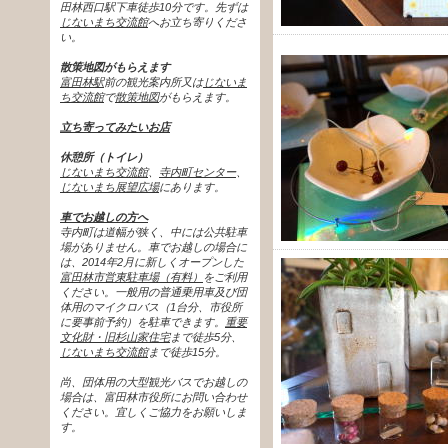
田林西口駅下車徒歩10分です。先ずは
じないまち交流館
へお立ち寄りくださ
い。
散策地図がもらえます
富田林駅
前の観光案内所又は
じないま
ち交流館
で
散策地図
がもらえます。
立ち寄ってみたいお店
休憩所（トイレ）
じないまち交流館
、
寺内町センター
、
じないまち展望広場
にあります。
車でお越しの方へ
寺内町は道幅が狭く、中には公共駐車
場がありません。車でお越しの場合に
は、2014年2月に新しくオープンした
富田林市営東駐車場（有料）
をご利用
ください。一般用の普通乗用車及び団
体用のマイクロバス（1台分、市役所
に要事前予約）を駐車できます。
重要
文化財・旧杉山家住宅
まで徒歩5分、
じないまち交流館
まで徒歩15分。
尚、団体用の大型観光バスでお越しの
場合は、富田林市役所にお問い合わせ
ください。宜しくご協力をお願いしま
す。