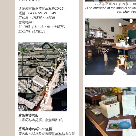
お店は正面のくすのきに向
(The entrance of the shop is on the 
大阪府富田林市富田林町10-12
camphor tree
電話・FAX 0721-21-3549
定休日：月曜日・火曜日
営業時間：
11-19時（水・木・金・土曜日）
11-17時（日曜日）
富田林寺内町
（富田林市提供、禁無断転載）
富田林寺内町への道順
寺内町へは近鉄長野線
富田林駅
又は富