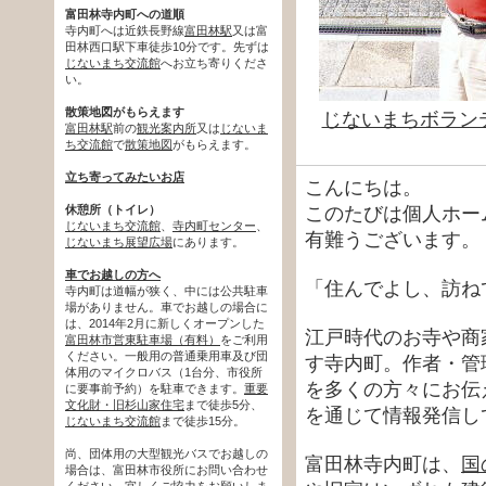
富田林寺内町への道順
寺内町へは近鉄長野線
富田林駅
又は富
田林西口駅下車徒歩10分です。先ずは
じないまち交流館
へお立ち寄りくださ
い。
散策地図がもらえます
じないまちボラン
富田林駅
前の
観光案内所
又は
じないま
ち交流館
で
散策地図
がもらえます。
立ち寄ってみたいお店
こんにちは。
休憩所（トイレ）
このたびは個人ホー
じないまち交流館
、
寺内町センター
、
有難うございます。
じないまち展望広場
にあります。
車でお越しの方へ
「住んでよし、訪ね
寺内町は道幅が狭く、中には公共駐車
場がありません。車でお越しの場合に
は、2014年2月に新しくオープンした
江戸時代のお寺や商
富田林市営東駐車場（有料）
をご利用
ください。一般用の普通乗用車及び団
す寺内町。作者・管
体用のマイクロバス（1台分、市役所
を多くの方々にお伝
に要事前予約）を駐車できます。
重要
文化財・旧杉山家住宅
まで徒歩5分、
を通じて情報発信し
じないまち交流館
まで徒歩15分。
尚、団体用の大型観光バスでお越しの
富田林寺内町は、
国
場合は、富田林市役所にお問い合わせ
ください。宜しくご協力をお願いしま