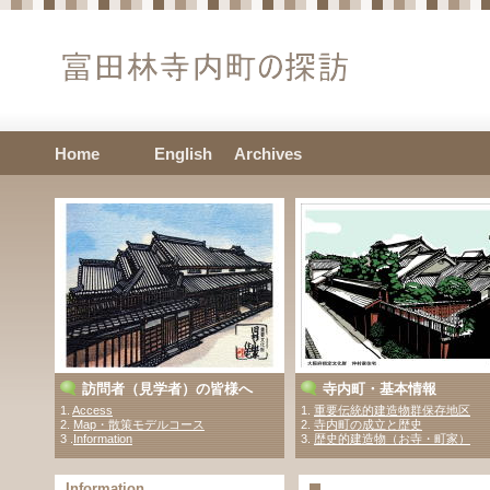
Home
English
Archives
訪問者（見学者）の皆様へ
寺内町・基本情報
1.
Access
1.
重要伝統的建造物群保存地区
2.
Map・散策モデルコース
2.
寺内町の成立と歴史
3 .
Information
3.
歴史的建造物（お寺・町家）
Information