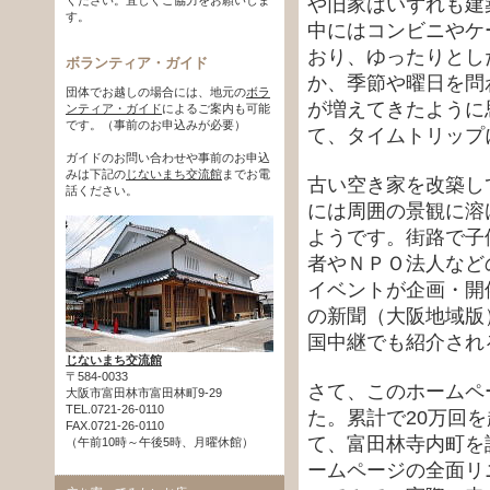
や旧家はいずれも建
す。
中にはコンビニやケ
おり、ゆったりとし
ボランティア・ガイド
か、季節や曜日を問
団体でお越しの場合には、地元の
ボラ
が増えてきたように
ンティア・ガイド
によるご案内も可能
です。（事前のお申込みが必要）
て、タイムトリップ
ガイドのお問い合わせや事前のお申込
みは下記の
じないまち交流館
までお電
古い空き家を改築し
話ください。
には周囲の景観に溶
ようです。街路で子
者やＮＰＯ法人など
イベントが企画・開
の新聞（大阪地域版
国中継でも紹介され
じないまち交流館
〒584-0033
さて、このホームペ
大阪市富田林市富田林町9-29
TEL.0721-26-0110
た。累計で20万回
FAX.0721-26-0110
て、富田林寺内町を
（午前10時～午後5時、月曜休館）
ームページの全面リ