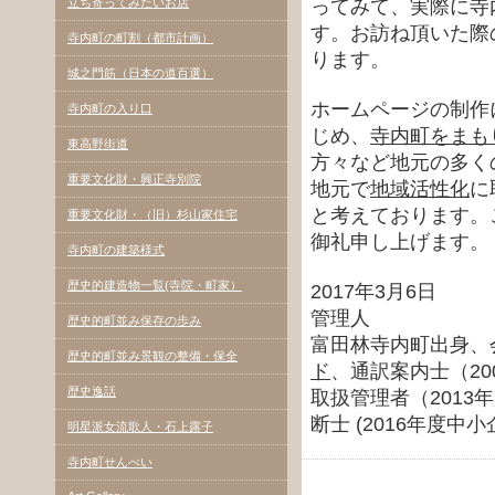
立ち寄ってみたいお店
ってみて、実際に寺
す。お訪ね頂いた際
寺内町の町割（都市計画）
ります。
城之門筋（日本の道百選）
ホームページの制作
寺内町の入り口
じめ、
寺内町をまも
東高野街道
方々など地元の多く
重要文化財・興正寺別院
地元で
地域活性化
に
と考えております。
重要文化財・（旧）杉山家住宅
御礼申し上げます。
寺内町の建築様式
歴史的建造物一覧(寺院・町家）
2017年3月6日
管理人
歴史的町並み保存の歩み
富田林寺内町出身、
歴史的町並み景観の整備・保全
ド
、通訳案内士（2
歴史逸話
取扱管理者（201
断士 (2016年度
明星派女流歌人・石上露子
寺内町せんべい