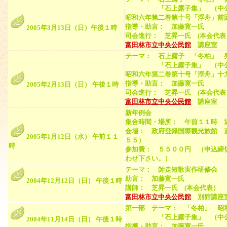
「石上露子集」 （中公文庫、
昭和六年第二巻第十号「浮舟」前
指導・助言： 加藤寛一氏
2005年3月13日（日）午後１時
司会進行： 芝昇一氏 (本会代表
富田林市立中央公民館
講座室 （
テーマ： 石上露子 「冬柏」 
「石上露子集」 （中公文庫、
昭和六年第二巻第十号「浮舟」十
指導・助言： 加藤寛一氏
2005年2月13日（日） 午後１時
司会進行： 芝昇一氏 (本会代表
富田林市立中央公民館
講座室 （
新年例会
集合時間・場所： 午前１１時 
会場： 政府登録国際観光旅館 
2005年1月12日（水） 午前１１
５５）
時
参加費： ５５００円 （申込締
わせ下さい。）
テーマ： 師走短歌実作研修会
助言： 加藤寛一氏
2004年12月12日（日） 午後１時
講師： 芝昇一氏 (本会代表）
富田林市立中央公民館
別館講座室
第一部 テーマ： 「冬柏」 昭
「石上露子集」 （中公文庫、
2004年11月14日（日） 午後１時
指導・助言： 加藤寛一氏