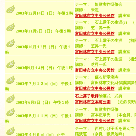
テーマ： 短歌実作研修会
講師： 未定
2003年12月14日（日） 午後１時
富田林市立中央公民館
講座室
テーマ： 石上露子の生涯(3) （
講師： 芝 昇一氏
2003年11月9日（日） 午後１時
富田林市立中央公民館
講座室
テーマ： 石上露子の生涯 （前
講師： 芝昇一氏
2003年10月１2日（日） 午後１
富田林市立中央公民館
講座室
時
テーマ： 石上露子の生涯 （祖
講師： 芝昇一氏
2003年9月１4日（日） 午後１時
富田林市立中央公民館
講座室
テーマ： 蘇る新堂廃寺
講師： 富田林市文化財保護課課
2003年７月１３日（日） 午後１
富田林市立中央公民館
講座室
時
石上露子歌碑
除幕式 式典
富田林市立本町公園
（近鉄長野
2003年6月8日（日） 午後１時
テーマ： 短歌実作研修
講師： 宮本正章氏 （本会員、
2003年５月１１日（日） 午後１
富田林市立中央公民館
講座室
時
テーマ： 西村しげ子氏を囲んで
猿沢荘 （奈良 猿沢池畔）
2003年４月６日（日） 正午