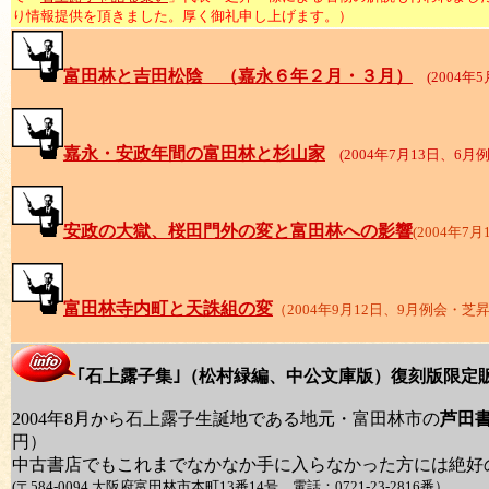
り情報提供を頂きました。厚く御礼申し上げます。）
富田林と吉田松陰 （嘉永６年２月・３月）
(2004年
嘉永・安政年間の富田林と杉山家
(2004年7月13日、6
安政の大獄、桜田門外の変と富田林への影響
(2004年
富田林寺内町と天誅組の変
（2004年9月12日、9月例会・
｢石上露子集｣（松村緑編、中公文庫版）復刻版限定
2004年8月から石上露子生誕地である地元・富田林市の
芦田
円）
中古書店でもこれまでなかなか手に入らなかった方には絶好
(〒584-0094 大阪府富田林市本町13番14号、電話：0721-23-2816番）