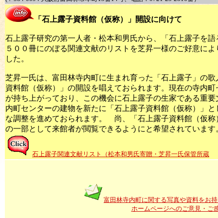
「石上露子資料館（仮称）」開設に向けて
石上露子研究の第一人者・松本和男氏から、「石上露子を語
５００冊にのぼる関連文献のリストを芝昇一様のご好意によ
した。
芝昇一氏は、富田林寺内町に生まれ育った「石上露子」の歌
資料館（仮称）」の開設を唱えておられます。現在の寺内町
が持ち上がっており、この機会に石上露子の生家である重要
内町センターの建物を新たに「石上露子資料館（仮称）」と
な調整を進めておられます。 尚、「石上露子資料館（仮称
の一部として来館者が閲覧できるようにと希望されています
石上露子関連文献リスト（松本和男氏寄贈・芝昇一氏保管所蔵
富田林寺内町に関する写真や資料をお持
ホームページへのご意見・ご