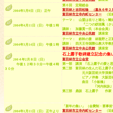
第６回 定期総会
富田林と吉田松陰 （嘉永６年２
2004年5月9日（日） 正午
富田林市立寺内町センター
（近鉄
テーマ：
山盟は在りと雖も－離
『二つの釵頭鳳（さいと
2004年4月11日（日） 午後１時
講師：
加藤貫一氏（本会会員）
富田林市立中央公民館
講座室
テーマ： 鉄幹の妻 林龍野と正
講師：
四天王寺国際仏教大学教
2004年3月14日（日） 午後１時
富田林市立中央公民館
講座室
石上露子歌碑建立記念の集
富田林市立公会堂
200４年2月８日（日）
第一部 講演 ｢石上露子の愛と
午後１２時３０分ー午後４時
第二部 富田林の生んだ石上露
３０分
元大阪芸術大学演奏学科教
ピアノ伴奏 大阪芸術大学
曲目 ｢小板橋｣ 作詩 
｢河内秋詠｣ 作詩 
第三部 鼎談 石上露子 作家
四天王寺国際仏
石上露子を語る
「新年の集い」 （会費制・要事前
富田林市立寺内町センター
（近鉄
2004年1月11日（日） 正午より