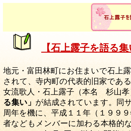
【石上露子を語る集
地元・富田林町にお住まいで石上露
されて、寺内町の代表的旧家であ
女流歌人・石上露子（本名 杉山孝
る集い」
が結成されています。同
周年を機に、平成１１年（１９９９
者などもメンバーに加わる本格的