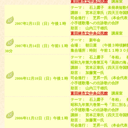
富田林市立中央公民館
講座室 （
テーマ： 石上露子 未発表短歌
講師： 宮本正章氏（四天王寺国
司会進行： 芝昇一氏 (本会代表
小手毬歌壇への出詠歌の合評
2007年2月11日（日）午後１時
助言： 山内三千雄氏
富田林市立中央公民館
講座室 （
テーマ： 新年会
会場： 朝日屋 （午後３時頃解
2007年1月14日（日）午前1１時
集合場所：時刻 午前１１時３０
30分
テーマ： 石上露子 「冬柏」 
昭和九年第六巻第五号「高師の海
講師： 宮本正章氏（四天王寺国
助言： 加藤寛一氏
司会進行： 芝昇一氏 (本会代表
2006年12月10日（日）午後１時
小手毬歌壇への出詠歌の合評
助言： 山内三千雄氏
富田林市立中央公民館
講座室 （
テーマ： 石上露子 「冬柏」 
昭和九年第六巻第一号「京に別る
小手毬歌壇への出詠歌の合評
講師： 宮本正章氏（四天王寺国
2006年11月12日（日）午後１時
助言： 加藤寛一氏
司会進行： 芝昇一氏 (本会代表