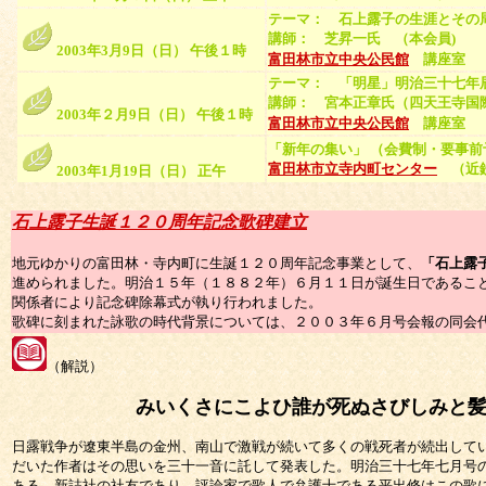
テーマ： 石上露子の生涯とその
講師： 芝昇一氏 （本会員)
2003年3月9日（日） 午後１時
富田林市立中央公民館
講座室
テーマ： 「明星」明治三十七年
講師： 宮本正章氏（四天王寺国
2003年２月9日（日） 午後１時
富田林市立中央公民館
講座室
「新年の集い」 （会費制・要事前
富田林市立寺内町センター
（近鉄
2003年1月19日（日） 正午
石上露子生誕１２０周年記念歌碑建立
地元ゆかりの富田林・寺内町に生誕１２０周年記念事業として、
「石上露
進められました。明治１５年（１８８２年）６月１１日が誕生日であるこ
関係者により記念碑除幕式が執り行われました。
歌碑に刻まれた詠歌の時代背景については、２００３年６月号会報の同会
（解説）
みいくさにこよひ誰が死ぬさびしみと髪
日露戦争が遼東半島の金州、南山で激戦が続いて多くの戦死者が続出して
だいた作者はその思いを三十一音に託して発表した。明治三十七年七月号
ある。新誌社の社友であり、評論家で歌人で弁護士である平出修はこの歌