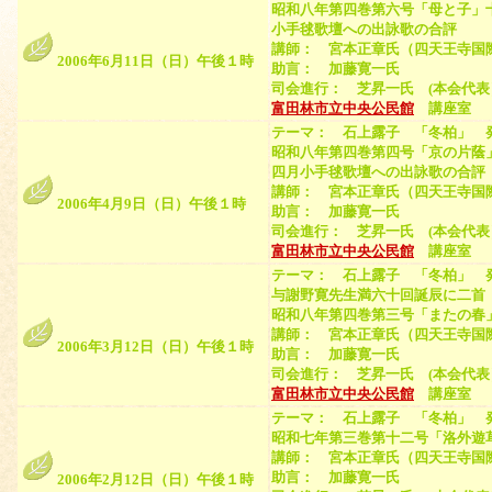
昭和八年第四巻第六号「母と子」
小手毬歌壇への出詠歌の合評
講師： 宮本正章氏（四天王寺国
2006年6月11日（日）午後１時
助言： 加藤寛一氏
司会進行： 芝昇一氏 (本会代表
富田林市立中央公民館
講座室 （
テーマ： 石上露子 「冬柏」 
昭和八年第四巻第四号「京の片蔭
四月小手毬歌壇への出詠歌の合評
講師： 宮本正章氏（四天王寺国
2006年4月9日（日）午後１時
助言： 加藤寛一氏
司会進行： 芝昇一氏 (本会代表
富田林市立中央公民館
講座室 （
テーマ： 石上露子 「冬柏」 
与謝野寛先生満六十回誕辰に二首
昭和八年第四巻第三号「またの春
講師： 宮本正章氏（四天王寺国
2006年3月12日（日）午後１時
助言： 加藤寛一氏
司会進行： 芝昇一氏 (本会代表
富田林市立中央公民館
講座室 （
テーマ： 石上露子 「冬柏」 
昭和七年第三巻第十二号「洛外遊
講師： 宮本正章氏（四天王寺国
助言： 加藤寛一氏
2006年2月12日（日）午後１時