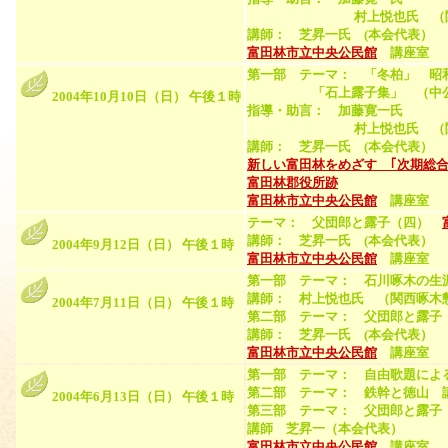
村上悦也氏 （関西啄木
講師： 芝昇一氏 (本会代表）
富田林市立中央公民館
講座室 （
第一部 テーマ： 「冬柏」 昭
「石上露子集」 （中公文庫、
2004年10月10日（日） 午後１時
指導・助言： 加藤寛一氏
村上悦也氏 （関西啄木
講師： 芝昇一氏 (本会代表）
新しい富田林をめざす ｢次期総合
富田林郡役所跡
富田林市立中央公民館
講座室 （
テーマ： 父団郎と露子（四）
講師： 芝昇一氏 (本会代表）
2004年9月12日（日） 午後１時
富田林市立中央公民館
講座室 （
第一部 テーマ： 石川啄木の生
講師： 村上悦也氏 （関西啄木
2004年7月11日（日） 午後１時
第二部 テーマ： 父団郎と露
講師： 芝昇一氏 (本会代表）
富田林市立中央公民館
講座室 （
第一部 テーマ： 自由歌題によ
第二部 テーマ： 鉄幹と徳山
2004年6月13日（日） 午後１時
第三部 テーマ： 父団郎と露
講師 芝昇一（本会代表）
富田林市立中央公民館
講座室