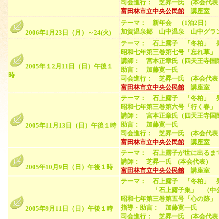
司会進行： 芝昇一氏 (本会代表
富田林市立中央公民館
講座室 （
テーマ： 新年会 （1泊2日）
加賀温泉郷 山中温泉 山中グラ
2006年1月23日（月）～24(火)
テーマ： 石上露子 「冬柏」 
昭和七年第三巻第七号「忘れ草」
講師： 宮本正章氏（四天王寺国
2005年１2月11日（日）午後１
助言： 加藤寛一氏
時
司会進行： 芝昇一氏 (本会代表
富田林市立中央公民館
講座室 （
テーマ： 石上露子 「冬柏」 
昭和七年第三巻第六号「行く春」
講師： 宮本正章氏（四天王寺国
助言： 加藤寛一氏
2005年11月13日（日）午後１時
司会進行： 芝昇一氏 (本会代表
富田林市立中央公民館
講座室 （
テーマ： 石上露子が世に出るま
講師： 芝昇一氏 (本会代表）
2005年10月9日（日）午後１時
富田林市立中央公民館
講座室 （
テーマ： 石上露子 「冬柏」 
「石上露子集」 （中公文庫、
昭和七年第三巻第五号「心の跡」
指導・助言： 加藤寛一氏
2005年9月11日（日）午後１時
司会進行： 芝昇一氏 (本会代表