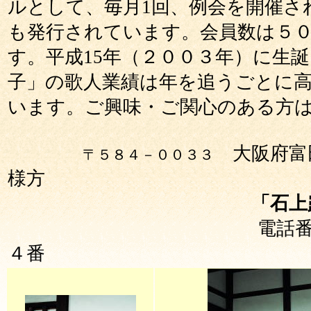
ルとして、毎月1回、例会を開催さ
も発行されています。会員数は５
す。平成15年（２００３年）に生
子」の歌人業績は年を追うごとに
います。ご興味・ご関心のある方
大阪府富
〒５８４－００３３
様方
「石上露
電話
４番