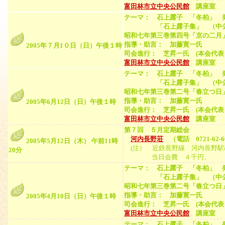
富田林市立中央公民館
講座室 （
テーマ： 石上露子 「冬柏」 
「石上露子集」 （中公文庫、
昭和七年第三巻第四号「京の二月
指導・助言： 加藤寛一氏
2005年７月1０日（日）午後１時
司会進行： 芝昇一氏 (本会代表
富田林市立中央公民館
講座室 （
テーマ： 石上露子 「冬柏」 
「石上露子集」 （中公文庫、
昭和七年第三巻第二号「春立つ日
指導・助言： 加藤寛一氏
2005年6月12日（日）午後１時
司会進行： 芝昇一氏 (本会代表
富田林市立中央公民館
講座室 （
第７回 ５月定期総会
河内長野荘
（電話 0721-62
2005年5月12日（木） 午前11時
(注） 近鉄長野線 河内長野駅
20分
当日会費 ４千円、 申込
テーマ： 石上露子 「冬柏」 
「石上露子集」 （中公文庫、
昭和七年第三巻第二号「春立つ日
指導・助言： 加藤寛一氏
2005年4月10日（日）午後１時
司会進行： 芝昇一氏 (本会代表
富田林市立中央公民館
講座室 （
テーマ： 石上露子 「冬柏」 