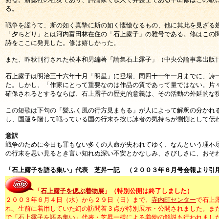
る。
戦争を謡うて、斯の如く真摯に斯の如く悽愴なるもの、他に其此を見ざる
「夕ちどり」とは河内富田林在住の「石上露子」の雅号である。修はこの
詩をここに発見した。修は嬉しかった。
また、昨秋刊行された松本和男編著「諭集石上露子」（中央公論事業出版
石上露子は明治三十六年十月「明星」に登場、同四十一年一月までに、詩
た。
しかし、「作家にとって重要なのは作品の質であって量ではない。片
確保されるとするならば、石上露子の歴史的意義は、その活動の外延的な
この短歌は下句の「髪ふく風の行方見まもる」が人によって解釈の分かれ
し、国運を賭して戦っている国の行末を按じ詠者の気持ちが惻惻として伝
意訳
戦争のために今日も罪もない多くの人命が失われてゆく、なんという理不
の行末を思い見るとき言い知れぬ深い不安とかなしみ、さびしさに、おそ
「石上露子を語る集い」代表 芝昇一記 （２００３年６月号会報より引
「
石上露子を偲ぶ着物展
」（特別公開は終了しました）
２００３年６月４日（水）から２９日（日）まで、
寺内町センター
で石上
れ、生前に着用していた幻の訪問着３点が特別展示・公開されました。ま
で「
石上露子を語る集い
」代表・芝昇一様による着物の解説も行われまし