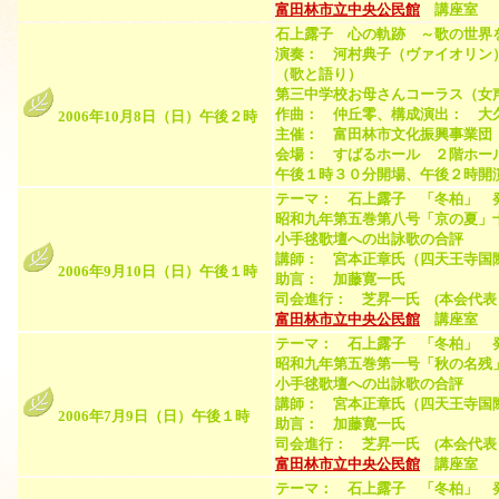
富田林市立中央公民館
講座室 （
石上露子 心の軌跡 ～歌の世界
演奏： 河村典子（ヴァイオリン
（歌と語り）
第三中学校お母さんコーラス（女
作曲： 仲丘零、構成演出： 大
2006年10月8日（日）午後２時
主催： 富田林市文化振興事業団
会場： すばるホール ２階ホー
午後１時３０分開場、午後２時開
テーマ： 石上露子 「冬柏」 
昭和九年第五巻第八号「京の夏」
小手毬歌壇への出詠歌の合評
講師： 宮本正章氏（四天王寺国
2006年9月10日（日）午後１時
助言： 加藤寛一氏
司会進行： 芝昇一氏 (本会代表
富田林市立中央公民館
講座室 （
テーマ： 石上露子 「冬柏」 
昭和九年第五巻第一号「秋の名残
小手毬歌壇への出詠歌の合評
講師： 宮本正章氏（四天王寺国
2006年7月9日（日）午後１時
助言： 加藤寛一氏
司会進行： 芝昇一氏 (本会代表
富田林市立中央公民館
講座室 （
テーマ： 石上露子 「冬柏」 