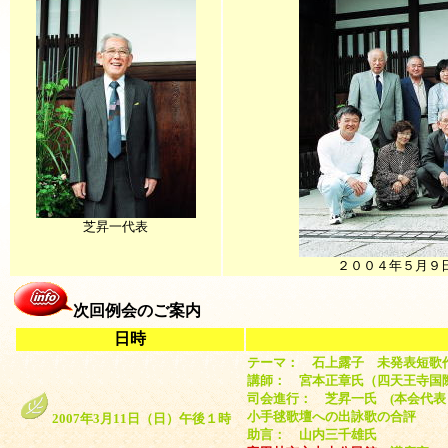
芝昇一代表
２００４年５月９
次回例会のご案内
日時
テーマ： 石上露子 未発表短歌
講師： 宮本正章氏（四天王寺国
司会進行： 芝昇一氏 (本会代表
小手毬歌壇への出詠歌の合評
2007年3月11日（日）午後１時
助言： 山内三千雄氏