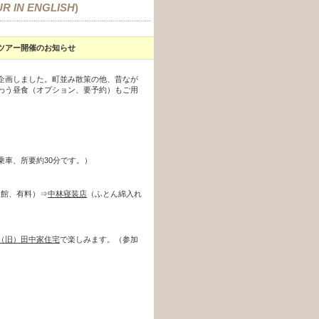
R IN ENGLISH
)
ツアー開催のお知らせ
企画しました。町並み散策の他、昔なが
わう昼食（オプション、要予約）もご用
所要約30分です。）
入館、有料）⇒
中林寝装店
（ふとん綿入れ
（旧）田中家住宅
で楽しみます。（参加