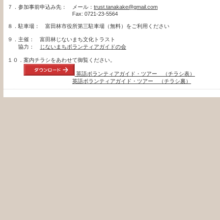
７．
参加事前申込み先：
メール：
trust.tanakake@gmail.com
Fax: 0721-23-5564
８．駐車場： 富田林市役所第三駐車場（無料）をご利用ください
９．主催： 富田林じないまち文化トラスト
協力：
じないまちボランティアガイドの会
１０．案内チラシをあわせて御覧ください。
英語ボランティアガイド・ツアー （チラシ表）
英語ボランティアガイド・ツアー （チラシ裏）