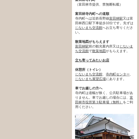
（富田林市提供、禁無断転載）
富田林寺内町への道順
寺内町へは近鉄長野線
富田林駅
又は富
田林西口駅下車徒歩10分です。先ずは
じないまち交流館
へお立ち寄りくださ
い。
散策地図がもらえます
富田林駅
前の観光案内所又は
じないま
ち交流館
で
散策地図
がもらえます。
立ち寄ってみたいお店
休憩所（トイレ）
じないまち交流館
、
寺内町センター
、
じないまち展望広場
にあります。
車でお越しの方へ
寺内町は道幅が狭く、公共駐車場があ
りません。車でお越しの場合には、
富
田林市役所第３駐車場（無料）
をご利
用ください。