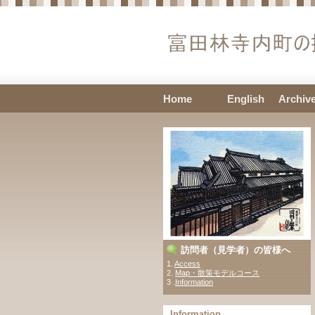
Home
English
Archiv
訪問者（見学者）の皆様へ
1.
Access
2.
Map・散策モデルコース
3 .
Information
Information