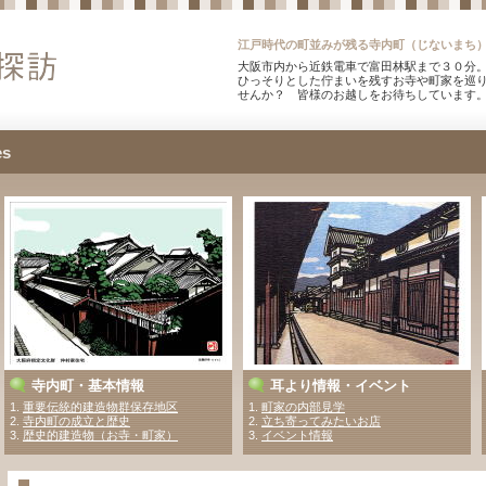
江戸時代の町並みが残る寺内町（じないまち
大阪市内から近鉄電車で富田林駅まで３０分。
ひっそりとした佇まいを残すお寺や町家を巡
せんか？ 皆様のお越しをお待ちしています
es
寺内町・基本情報
耳より情報・イベント
1.
重要伝統的建造物群保存地区
1
.
町家の内部見学
2.
寺内町の成立と歴史
2
.
立ち寄ってみたいお店
3.
歴史的建造物（お寺・町家）
3.
イベント情報