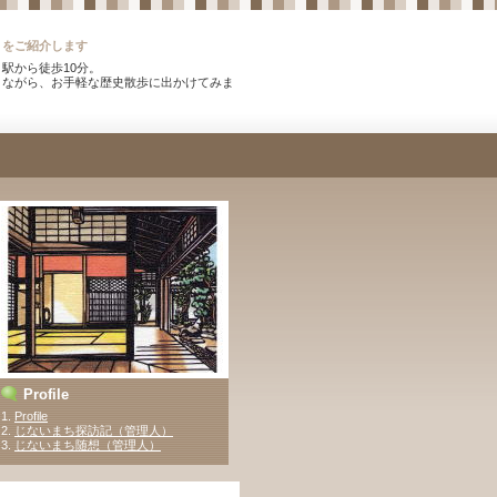
）をご紹介します
駅から徒歩10分。
りながら、お手軽な歴史散歩に出かけてみま
。
Profile
1.
Profile
2.
じないまち探訪記（管理人）
3
.
じないまち随想（管理人）