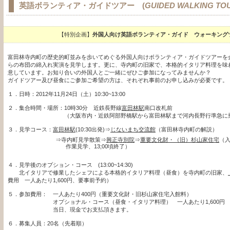
英語ボランティア・ガイドツアー (
GUIDED WALKING TOU
【特別企画】
外国人向け英語ボランティア・ガイド ウォーキング
富田林寺内町の歴史的町並みを歩いてめぐる外国人向けボランティア・ガイドツアーを
らの布団の綿入れ実演を見学します。
更に、寺内町の旧家で、本格的イタリア料理を味
意しています。お知り合いの外国人とご一緒にぜひご参加になってみませんか？
ガイドツアー及び昼食にご参加ご希望の方は、それぞれ事前のお申し込みが必要です。
１．
日時：2012年11月24日（土）10:30~13:00
２．
集合時間・場所：10時30分 近鉄長野線
富田林駅
南口改札前
（大阪市内・近鉄阿部野橋駅から富田林駅まで河内長野行準急に乗車、
３．
見学コース：
富田林駅
(10:30出発)⇒
じないまち交流館
（富田林寺内町の解説）
⇒寺内町見学散策⇒
興正寺別院
⇒
重要文化財・（旧）杉山家住宅
（
作業見学、13;00頃終了）
４．見学後のオプション・コース (13:00~14:30)
北イタリアで修業したシェフによる本格的イタリア料理（昼食）を寺内町の旧家、
費用 一人あたり1,600円、要事前予約）
５．参加費用： 一人あたり400円（重要文化財・旧杉山家住宅入館料）
オプショナル・コース（昼食・イタリア料理） 一人あたり1,600円
当日、現金でお支払頂きます。
６．
募集人員：20名（先着順）