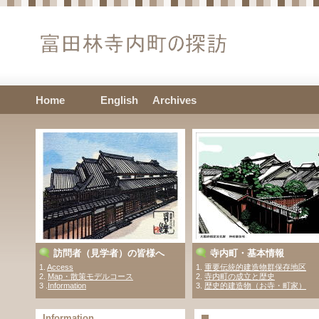
Home
English
Archives
訪問者（見学者）の皆様へ
寺内町・基本情報
1.
Access
1.
重要伝統的建造物群保存地区
2.
Map・散策モデルコース
2.
寺内町の成立と歴史
3 .
Information
3.
歴史的建造物（お寺・町家）
Information