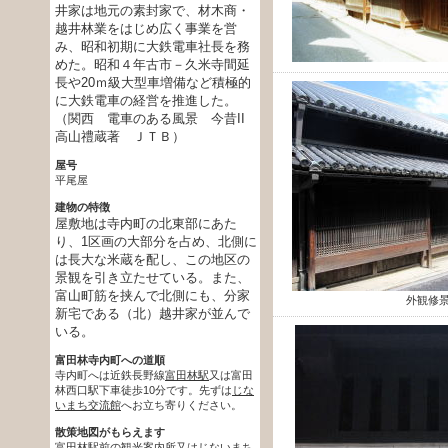
井家は地元の素封家で、材木商・
越井林業をはじめ広く事業を営
み、昭和初期に大鉄電車社長を務
めた。昭和４年古市－久米寺間延
長や20ｍ級大型車増備など積極的
に大鉄電車の経営を推進した。
（関西 電車のある風景 今昔II
高山禮蔵著 ＪＴＢ）
屋号
平尾屋
建物の特徴
屋敷地は寺内町の北東部にあた
り、1区画の大部分を占め、北側に
は長大な米蔵を配し、この地区の
景観を引き立たせている。また、
富山町筋を挟んで北側にも、分家
外観修
新宅である（北）越井家が並んで
いる。
富田林寺内町への道順
寺内町へは近鉄長野線
富田林駅
又は富田
林西口駅下車徒歩10分です。先ずは
じな
いまち交流館
へお立ち寄りください。
散策地図がもらえます
富田林駅
前の
観光案内所
又は
じないまち