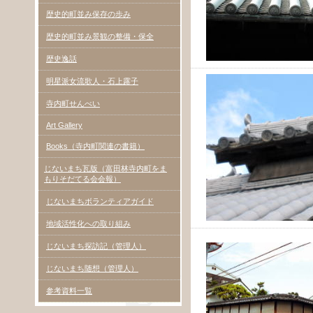
歴史的町並み保存の歩み
歴史的町並み景観の整備・保全
歴史逸話
明星派女流歌人・石上露子
寺内町せんべい
Art Gallery
Books（寺内町関連の書籍）
じないまち瓦版（富田林寺内町をま
もりそだてる会会報）
じないまちボランティアガイド
地域活性化への取り組み
じないまち探訪記（管理人）
じないまち随想（管理人）
参考資料一覧