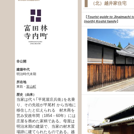
（北）越井家住宅
【
Tourist guide to Jinaimachi t
(north) Koshii family
】
非公開
建築年代
明治時代末期
所在地
東筋・
富山町
歴史（由来）
当家は代々｢平尾屋庄兵衛｣を名乗
り、その先祖が平尾村 から当地に
移住したと伝えられる 材木商を
営み安政年間（1854－60年）には
庄屋を務めた家柄である。母屋は
明治末期の建築で、当家の材木置
場跡に建てられたものである。越