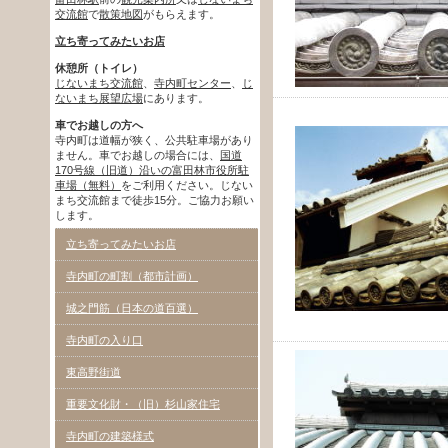
交流館
で
散策地図
がもらえます。
立ち寄ってみたいお店
休憩所（トイレ）
じないまち交流館
、
寺内町センター
、
じ
ないまち展望広場
にあります。
車でお越しの方へ
寺内町は道幅が狭く、公共駐車場があり
ません。車でお越しの場合には、
国道
170号線（旧道）沿いの富田林市役所駐
車場（無料）
をご利用ください。じない
まち交流館まで徒歩15分。ご協力お願い
します。
立ち寄ってみたいお店
寺内町の町割（都市計画）
城之門筋（日本の道百選）
寺内町の入り口
東高野街道
重要文化財・（旧）杉山家住宅
寺内町の建築様式