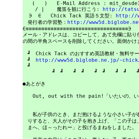
   (   )   E-Mail Address : mit_desde1
    / |    魔笛を観に行こう: 
http://tats
  ∋  ∈   Chick Tack 英語５文型: 
http://
　発行者の学習塾：
http://www5d.biglobe.ne
∈≡≡≡≡≡≡≡≡≡≡≡≡≡≡≡≡≡≡≡≡≡≡≡≡≡≡≡≡≡≡≡≡≡∋

メール・アドレスは、コピーして、あて先欄に貼り付けて
の間の半角スペースを削除してください。面倒かけま
　┛　Chick Tack のおすすめ英語教材・無料サ
　┛　
http://www5d.biglobe.ne.jp/~chick
　┛　　　　　　　　　　　　　　　　　　　　　　
　　　　　　┛　┛　　┛　┛　　┛　┛　　┛　┛　　┛
●あとがき

　　Out, out with the pain!「いたい
　　私が子供のとき、まだ抱けるような小さい子がむ
　りすると、大人がその子を抱き上げ、「この子は、
　まへ、ほ～ったれー」と投げるまねをしました。
