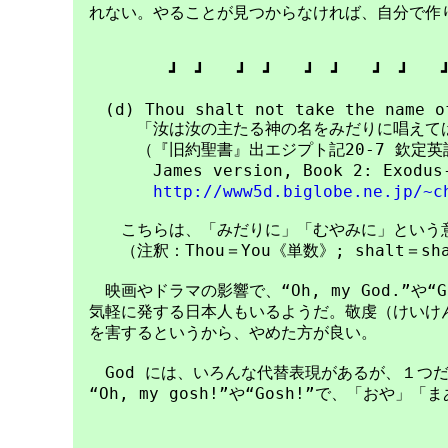
　れない。やることが見つからなければ、自分で作り
　　　　　　┛　┛　　┛　┛　　┛　┛　　┛　┛　　┛
　　(d) Thou shalt not take the name of
　　　　「汝は汝の主たる神の名をみだりに唱えては
　　　　（『旧約聖書』出エジプト記20-7 欽定英訳聖書“
　　　　　James version, Book 2: Exodu
http://www5d.biglobe.ne.jp/~c
　　　こちらは、「みだりに」「むやみに」という意
　　　（注釈：Thou＝You《単数》; shalt＝sha
　　映画やドラマの影響で、“Oh, my God.”や“God
　気軽に発する日本人もいるようだ。敬虔（けいけん
　を害するというから、やめた方が良い。

　　God には、いろんな代替表現があるが、１つだけ
　“Oh, my gosh!”や“Gosh!”で、「おや」