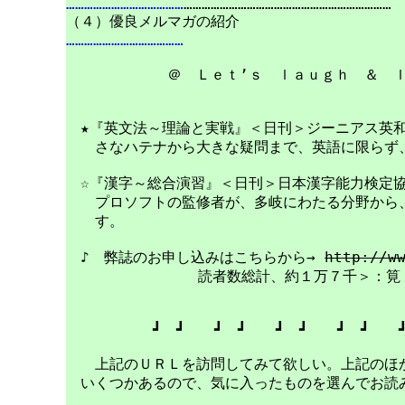
…………………………………
……………………………………………………………

…………………………………
　　　　　　　＠　Ｌｅｔ’ｓ　ｌａｕｇｈ　＆　ｌ
　★『英文法～理論と実戦』＜日刊＞ジーニアス英和
　　さなハテナから大きな疑問まで、英語に限らず、
　☆『漢字～総合演習』＜日刊＞日本漢字能力検定協
　　プロソフトの監修者が、多岐にわたる分野から、
　　す。

　♪　弊誌のお申し込みはこちらから→ 
http://w
　　    　　　　 読者数総計、約１万７千＞：筧
　　　　　　┛　┛　　┛　┛　　┛　┛　　┛　┛　　┛
　　上記のＵＲＬを訪問してみて欲しい。上記のほか
　いくつかあるので、気に入ったものを選んでお読み