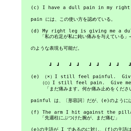
　　(c) I have a dull pain in my r
　　pain には、この使い方を認めている。

　　(d) My right leg is giving me a dul
　　　　「私の右足が私に鈍い痛みを与えている」→
　　のような表現も可能だ。

　　　　　　┛　┛　　┛　┛　　┛　┛　　┛　┛　　┛
　　(e) （×）I still feel painful.  Give
　　　　（○）I still feel pain.  Give me 
　　　　　「まだ痛みます。何か痛み止めをください
　　painful は、〔形容詞〕だが、(e)のように
　　(f) The arm I hit against the pilla
　　　　「先週柱にぶつけた腕が、まだ痛む」

　　(e)の主語が I であるのに対し、(f)の主語は 