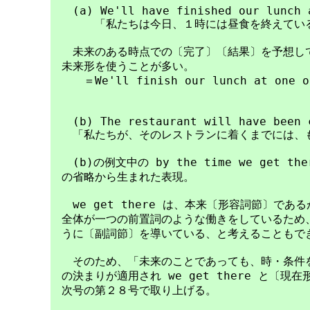
　　(a) We'll have finished our lunch a
　　　　「私たちは今日、１時には昼食を終えている
　　未来のある時点での〔完了〕〔結果〕を予想して
　未来形を使うことが多い。

　　　＝We'll finish our lunch at one o'
　　(b) The restaurant will have been c
　　「私たちが、そのレストランに着くまでには、も
　　(b)の例文中の by the time we get t
　の省略から生まれた表現。

　　we get there は、本来〔形容詞節〕であるが
　全体が一つの前置詞のような働きをしているため、wh
　うに〔副詞節〕を導いている、と考えることもでき
　　そのため、「未来のことであっても、時・条件を
　の決まりが適用され we get there と〔現
　次号の第２８号で取り上げる。
