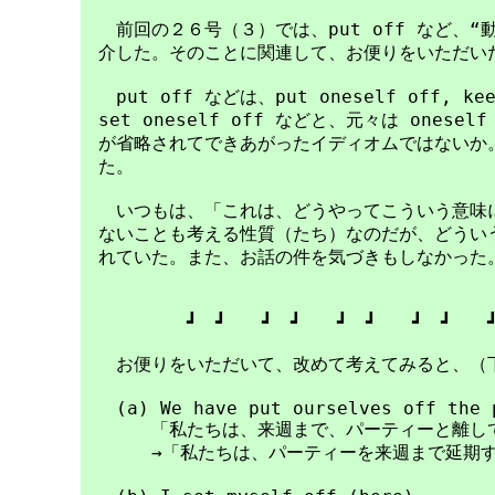
　　前回の２６号（３）では、put off など、“動
　介した。そのことに関連して、お便りをいただいた
　　put off などは、put oneself off, keep 
　set oneself off などと、元々は ones
　が省略されてできあがったイディオムではないか。
　た。

　　いつもは、「これは、どうやってこういう意味に
　ないことも考える性質（たち）なのだが、どういう
　れていた。また、お話の件を気づきもしなかった。``
　　　　　　┛　┛　　┛　┛　　┛　┛　　┛　┛　　┛
　　お便りをいただいて、改めて考えてみると、（下
　　(a) We have put ourselves off the p
　　　　「私たちは、来週まで、パーティーと離して
　　　　→「私たちは、パーティーを来週まで延期す