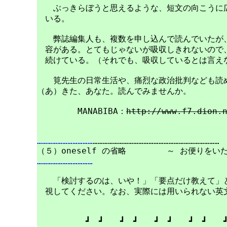
　　ぶっきらぼうと思えるような、短文の向こうに広
　いる。

　　弊誌編集人も、複数を申し込んで読んでいたが、
　容がある。とてもじゃないが吸収しきれないので、
　続けている。（それでも、吸収しているとは言えな
　　筧先生の日常生活や、痛烈な政治批判なども読め
（あ）きた、あなた。読んでみませんか。

　　　　　MANABIBA：
http://www.f7.dion.
……………………………
…………………………………………………………………

……………………………
　　「検討するのは、いや！」「要点だけ教えて」と
　視してください。なお、実際には用いられない英文
　　　　　　┛　┛　　┛　┛　　┛　┛　　┛　┛　　┛