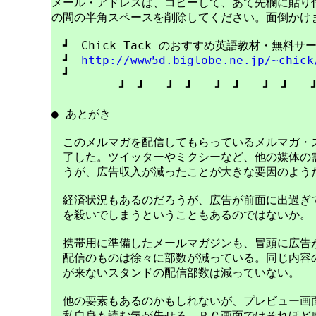
メール・アドレスは、コピーして、あて先欄に貼り付けて
の間の半角スペースを削除してください。面倒かけま
　┛　Chick Tack のおすすめ英語教材・無料サ
　┛　
http://www5d.biglobe.ne.jp/~chick
　┛　　　　　　　　　　　　　　　　　　　　　　
　　　　　　┛　┛　　┛　┛　　┛　┛　　┛　┛　　┛
● あとがき

　このメルマガを配信してもらっているメルマガ・ス
　了した。ツイッターやミクシーなど、他の媒体の需
　うが、広告収入が減ったことが大きな要因のようだ
　経済状況もあるのだろうが、広告が前面に出過ぎて
　を殺いでしまうということもあるのではないか。

　携帯用に準備したメールマガジンも、冒頭に広告が
　配信のものは徐々に部数が減っている。同じ内容の
　が来ないスタンドの配信部数は減っていない。

　他の要素もあるのかもしれないが、プレビュー画面
　私自身も読む気が失せる。ＰＣ画面ではそれほど感