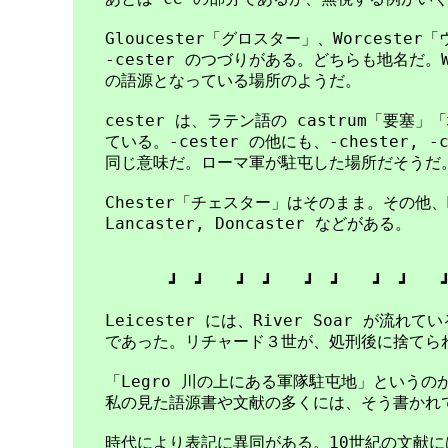
　　Gloucester「グロスター」、Worceste
　　-cester のつづりがある。どちらも地名だ。Wo
　　の語源となっている場所のようだ。

　　cester は、ラテン語の castrum「要塞
　　ている。-cester の他にも、-chester, 
　　同じ意味だ。ローマ軍が駐屯した場所だそうだ。
　　Chester「チェスター」はそのまま。その他、Manc
　　Lancaster, Doncaster などがある。

　　　　　　┛　┛　　┛　┛　　┛　┛　　┛　┛　　┛
　　Leicester には、River Soar が流れてい
　　であった。リチャード３世が、処刑後に捨てられ
　　「Legro 川の上にある軍隊駐屯地」というのが 
　　私の見た語源書や文献の多くには、そう書かれて
　　時代により表記に異同がある。10世紀の文献には Li