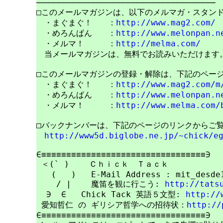
────────────────────────────────────

□このメールマガジンは、以下のメルマガ・スタンド
　・まぐまぐ！　　：
http://www.mag2.com/
　・めろんぱん　　：
http://www.melonpan.n
　・メルマ！　　　：
http://melma.com/
　当メールマガジンは、無料でお読みいただけます。
□このメールマガジンの登録・解除は、下記のページ
　・まぐまぐ！　　：
http://www.mag2.com/m
　・めろんぱん　　：
http://www.melonpan.n
　・メルマ！　　　：
http://www.melma.com/
□バックナンバーは、下記のページのリンクからご覧
http://www5d.biglobe.ne.jp/~chick/e
∈≡≡≡≡≡≡≡≡≡≡≡≡≡≡≡≡≡≡≡≡≡≡≡≡≡≡≡≡≡≡≡≡≡∋

 ＜(` )    Ｃｈｉｃｋ　Ｔａｃｋ

   (   )   E-Mail Address : mit_desde1
    / |    魔笛を観に行こう: 
http://tats
  ∋  ∈   Chick Tack 英語５文型: 
http://
 愛知哲仁 の ギリシア哲学への招待状：
http://
∈≡≡≡≡≡≡≡≡≡≡≡≡≡≡≡≡≡≡≡≡≡≡≡≡≡≡≡≡≡≡≡≡≡∋
