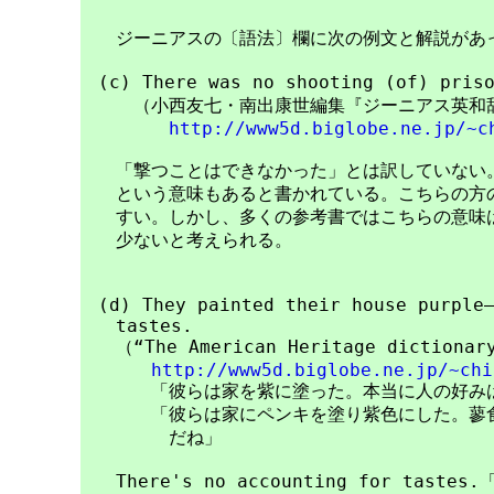
　　ジーニアスの〔語法〕欄に次の例文と解説があっ
　(c) There was no shooting (of) 
　　　（小西友七・南出康世編集『ジーニアス英和辞
http://www5d.biglobe.ne.jp/~c
　　「撃つことはできなかった」とは訳していない。
　　という意味もあると書かれている。こちらの方の
　　すい。しかし、多くの参考書ではこちらの意味は
　　少ないと考えられる。

　(d) They painted their house purple―
　　tastes.

　　（“The American Heritage dictionary
http://www5d.biglobe.ne.jp/~chi
　　　　「彼らは家を紫に塗った。本当に人の好みは
　　　　「彼らは家にペンキを塗り紫色にした。蓼食
　　　　　だね」

　　There's no accounting for tas