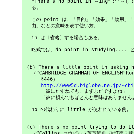
　　“There's no point in ～ing”で
　　る。

　　この point は、「目的」「効果」「効用」
　　由」などの意味を表す使い方。

　　in は〔省略〕する場合もある。

　　略式では、No point in studying....
　(b) There's little point in asking h
　　（“CAMBRIDGE GRAMMAR OF ENGLISH”Rona
　　　　§446）

http://www5d.biglobe.ne.jp/~chi
　　　　「彼にたずねても、まずむだですよね」

　　　　「彼に頼んでもほとんど意味はありませんよ
　　no の代わりに little が使われている例。

　(c) There's no point trying to d
　　（“Collins コウビルド英英辞典 改訂第５