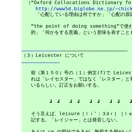
　（“Oxford Collocations Dictionary for
http://www5d.biglobe.ne.jp/~chic
　　　「心配している理由は何ですか」「心配の原因
　　“the point of doing somethin
　　的」「何かをする意義」という意味を表すことも
…………………………………
……………………………………………………………

…………………………………
　　前（第１５０）号の（１）例文(f)で Leices
　　れは「レイセスター」ではなく「レスター」と発
　　いるらしい。訂正をお願いする。

　　　　　　┛　┛　　┛　┛　　┛　┛　　┛　┛　　┛
　　そう言えば、leisure［ｌｉ'：３∂ｒ］［ｌ
　　記する。「レイジャー」とは発音しない。

　　あとは ce の部分であるが、無視する例がいく