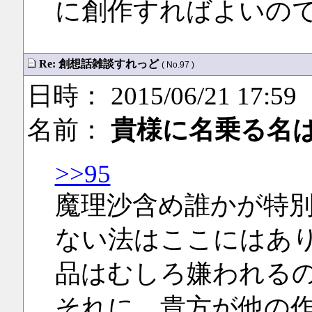
に創作すればよいの
Re: 創想話雑談すれっど
( No.97 )
日時： 2015/06/21 17:59
名前：
貴様に名乗る名
>>95
魔理沙含め誰かが特
ない法はここにはあ
品はむしろ嫌われる
それに、貴方が他の