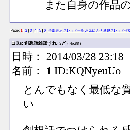
また自身の作品の
Page:
1
|
2
|
3
|
4
|
5
|
6
|
全部表示
スレッド一覧
お気に入り
新規スレッド作
Re: 創想話雑談すれっど
( No.88 )
日時： 2014/03/28 23:18
名前：
1
ID:KQNyeuUo
とんでもなく最低な
い