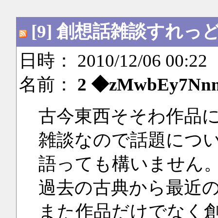
[9] 創想話雑談すれっ
日時： 2010/12/06 00:22
名前：
2 ◆zMwbEy7Nn
古今東西そそわ作品
雑談なので話題につ
語っても構いません
過去の古典から最近
また作品だけでなく