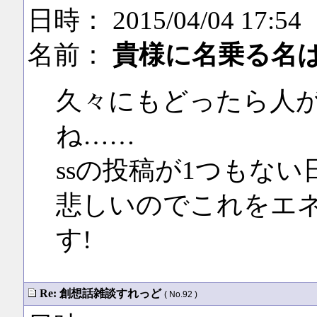
日時： 2015/04/04 17:54
名前：
貴様に名乗る名
久々にもどったら人
ね……
ssの投稿が1つもな
悲しいのでこれをエ
す!
Re: 創想話雑談すれっど
( No.92 )