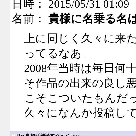
日時： 2015/05/31 01:09
名前：
貴様に名乗る名
上に同じく久々に来
ってるなあ。
2008年当時は毎日何
そ作品の出来の良し
こそこついたもんだ
久々になんか投稿し
Re: 創想話雑談すれっど