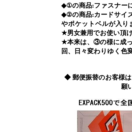
◆①の商品:ファスナー
◆②の商品:カードサイ
やポケットベルが入り
★男女兼用でお使い頂
★本来は、③の様に成
回、日々変わりゆく色
◆ 郵便振替のお客様
願