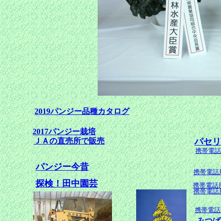
2019パンジー品種カタログ
2017パンジー栽培
ＪＡの直売所で販売
パセリ
携帯電話
パンジー今昔
携帯電
探検！田中園芸
携帯電話
携帯電話
携帯電話
みつば