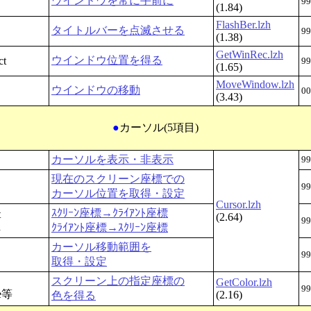
ウインドウを常に手前に
99
(1.84)
FlashBer.lzh
タイトルバーを点滅させる
99
(1.38)
GetWinRec.lzh
ウインドウ位置を得る
ct
99
(1.65)
MoveWindow.lzh
ウインドウの移動
00
(3.43)
●
カーソル(5項目)
カーソルを表示・非表示
99
現在のスクリーン座標での
99
カーソル位置を取得・設定
Cursor.lzh
ｽｸﾘｰﾝ座標→ｸﾗｲｱﾝﾄ座標
t
(2.64)
99
n
ｸﾗｲｱﾝﾄ座標→ｽｸﾘｰﾝ座標
カーソル移動範囲を
99
取得・設定
スクリーン上の指定座標の
GetColor.lzh
99
re等
(2.16)
色を得る