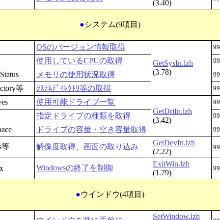
(3.40)
●
システム(9項目)
OSのバージョン情報取得
99
使用しているCPUの取得
99
GetSysIn.lzh
(3.78)
Status
メモリの使用状況取得
99
ectory等
ｼｽﾃﾑﾃﾞｨﾚｸﾄﾘ等の取得
99
ves
使用可能ドライブ一覧
99
GetDriIn.lzh
指定ドライブの種類を取得
99
(3.42)
pace
ドライブの容量・空き容量取得
99
GetDevIn.lzh
ps等
解像度取得、画面の取り込み
99
(2.22)
ExitWin.lzh
Windowsの終了を制御
x
99
(1.79)
●
ウインドウ(4項目)
SetWindow.lzh