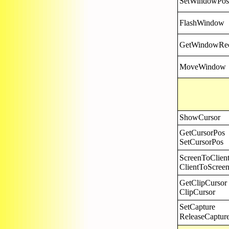
SetWindowPos
FlashWindow
GetWindowRe
MoveWindow
ShowCursor
GetCursorPos
SetCursorPos
ScreenToClien
ClientToScree
GetClipCursor
ClipCursor
SetCapture
ReleaseCaptu