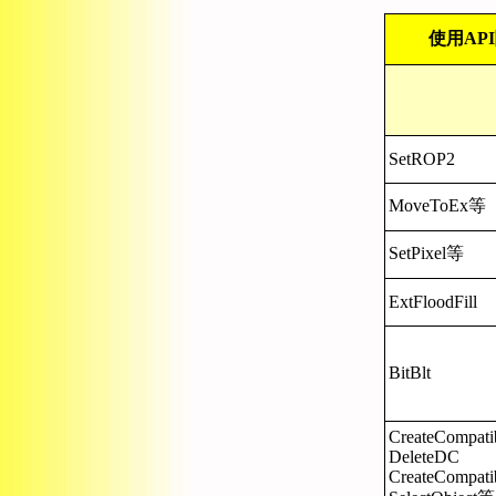
使用AP
SetROP2
MoveToEx等
SetPixel等
ExtFloodFill
BitBlt
CreateCompat
DeleteDC
CreateCompati