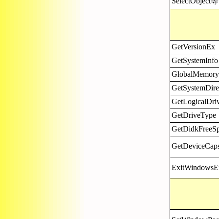
SelectObject等
GetVersionEx
GetSystemInfo
GlobalMemory
GetSystemDir
GetLogicalDri
GetDriveType
GetDidkFreeS
GetDeviceCa
ExitWindowsE