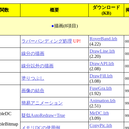
ダウンロード
I関数
概要
(KB)
●
描画(8項目)
RoverBand.lzh
ラバーバンディング処理
UP!
00
(4.22)
DrawLine.lzh
線分の描画
00
(2.20)
DrawAPI.lzh
線分以外の描画
00
(2.08)
DrawFill.lzh
塗りつぶし
00
(3.08)
FuseGra.lzh
画像の結合
99
(1.92)
Animation.lzh
簡易アニメーション
99
(2.51)
MeDC.lzh
ibleDC
疑似AutoRedraw=True
99
(3.09)
bleBitmap
CopyPic.lzh
メモリDCの使用例
99