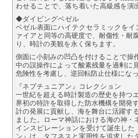
わせることで、落ち着いた高級感を演
◆ダイビングベゼル
ベゼル表面にハイテクセラミックをイ
ァイアと同等の高硬度で、耐傷性・耐
り、時計の美観を永く保ちます。
側面に小刻みの凹凸を付けることで操
中の誤操作によって酸素残量を過剰に
危険性を考慮し、逆回転防止仕様にな
『ネプチュニアン』コレクション
一世紀を超える時計製造の歴史を持つ
界初の特許を取得した防水機構を開発
計の発展に貢献し、海を舞台に活躍す
ました。ローマ神話における海の神・
インスピレーションを受けて誕生した
ン』は、タフネスと実用性を追求した