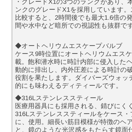
・グレードX1の3つのランクがあり、
ンクのグレードX1を採用しています。
比較すると、2時間後でも最大1.6倍の
間や水中など暗所での視認性も抜群で
◆オートヘリウムエスケープバルブ
ケース9時位置にオートヘリウムエス
載。飽和潜水時に時計内部に侵入した
動的に排出し、内外圧差による時計の
役割を果たします。ダイバーズウォッ
的にも味わえるディティールです。
◆316Lステンレススティール
医療用器具にも採用される、錆びにく
316Lステンレススティールをケース
に、使用。細長い筋目模様が特徴のヘ
と、鏡のような光沢感をもたらす鏡面