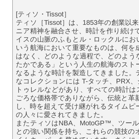
[ティソ・Tissot］
ティソ［Tissot］は、1853年の創業
ニア精神を融合させ、時計を作り続け
イスの山脈のふもとル・ロックルにお
いう航海において重要なものは、何を
はなく、どのような過程で、どのよう
たかである」という人生の航海のスト
なるような時計を製造してきました。
なコレクションには T-タッチ、PRX
トゥレルなどがあり、すべての時計は
ごろな価格帯でありながら、伝統と革
し、時を超えて受け継がれるタイムピ
の人々に愛されてきました。
またティソはNBA、MotoGP™、ツ
との強い関係を持ち、これらの競技の