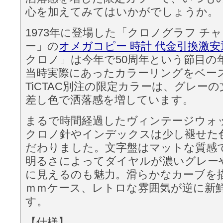
心を加えてみてはいかがでしょうか。
1973年に登場した「クロノグラフ チ
ー」の
オメガコピー 時計 代金引換激安
クロノ」は今年で50周年という節目の
当時実際にあったカラーリングをベー
TiCTAC別注の限定カラーは、グレー
差し色で洒落感を増しています。
まるで時間経過したヴィンテージウォ
クロノ針やインデックスは少し褪せた
だわりました。文字盤はマットな質感
明るさによってダイヤルが濃いグレー
に見えるのも魅力。滑らかなカーブを描
ｍｍケース、レトロな雰囲気が逆に新
す。
【仕様】