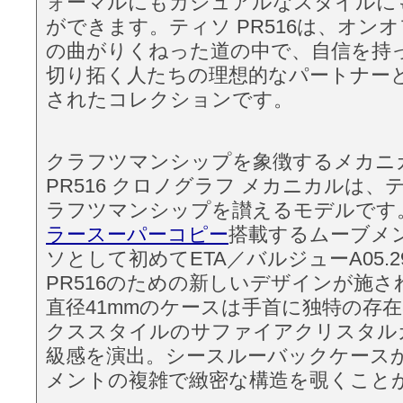
ォーマルにもカジュアルなスタイルに
ができます。ティソ PR516は、オン
の曲がりくねった道の中で、自信を持
切り拓く人たちの理想的なパートナー
されたコレクションです。
クラフツマンシップを象徴するメカニ
PR516 クロノグラフ メカニカルは
ラフツマンシップを讃えるモデルです
ラースーパーコピー
搭載するムーブメ
ソとして初めてETA／バルジューA05.
PR516のための新しいデザインが施
直径41mmのケースは手首に独特の存
クススタイルのサファイアクリスタル
級感を演出。シースルーバックケース
メントの複雑で緻密な構造を覗くこと