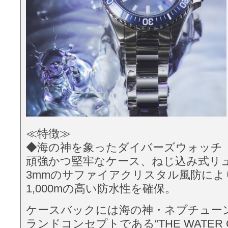
≪特徴≫
◆海の神を象ったダイバーズウォッチ
頑強かつ堅牢なケース、ねじ込み式リ
3mmのサファイアクリスタル風防により
1,000mの高い防水性を確保。
ケースバックには海の神・ネプチュー
ランドコンセプトである“THE WATER C