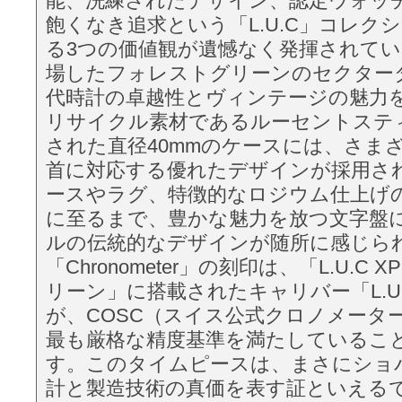
能、洗練されたデザイン、認定ウォッ
飽くなき追求という「L.U.C」コレク
る3つの価値観が遺憾なく発揮されて
場したフォレストグリーンのセクター
代時計の卓越性とヴィンテージの魅力
リサイクル素材であるルーセントステ
された直径40mmのケースには、さま
首に対応する優れたデザインが採用さ
ースやラグ、特徴的なロジウム仕上げ
に至るまで、豊かな魅力を放つ文字盤
ルの伝統的なデザインが随所に感じら
「Chronometer」の刻印は、「L.U.C 
リーン」に搭載されたキャリバー「L.U.C 
が、COSC（スイス公式クロノメータ
最も厳格な精度基準を満たしているこ
す。このタイムピースは、まさにショ
計と製造技術の真価を表す証といえる