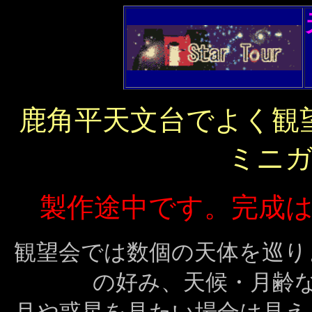
鹿角平天文台でよく観
ミニ
製作途中です。完成
観望会では数個の天体を巡り
の好み、天候・月齢