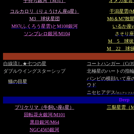
子持ち銀河（M51）
オメガ星雲（
コルカロリ（りょうけん座α星）
干潟星雲(M
M3 球状星団
M6＆M7散
M97(ふくろう星雲)とM108銀河
いるか座
ソンブレロ銀河/M104
さそり座
M 5 球
M 22 球
白線流し★七つの星
コートハンガー（Cr3
ダブルウイングスターシップ
北極星のハートの指
バンビの横顔/いて座
猫の目星
ウド
ニセヒアデス/
ポニアトフス
Deep
プリケリマ（牛飼い座ε星）
三裂星雲（M
回転花火銀河/M101
黒目銀河/M64
NGC4565銀河