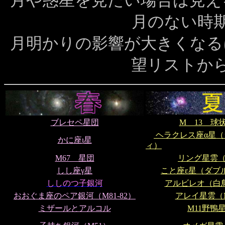
月や惑星を見たい場合は見え
月のない時
月明かりの影響が大きくなる
望リストか
ブレセペ星団
M 13 球
ヘラクレス座α星（
かに座ι星
ィ）
M67 星団
リング星雲（M
しし座γ星
こと座ε星（ダブ
ししのつ子銀河
アルビレオ（白
おおぐま座のペア銀河（M81-82）
アレイ星雲（M
ミザールとアルコル
M11野鴨