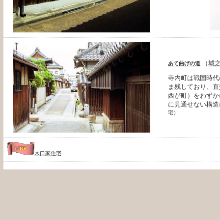
（
城
あて曲げの道
寺内町は戦国時代
ま残しており、直
西が町）をわずか
に見通せない構造
宅）
木口家住宅