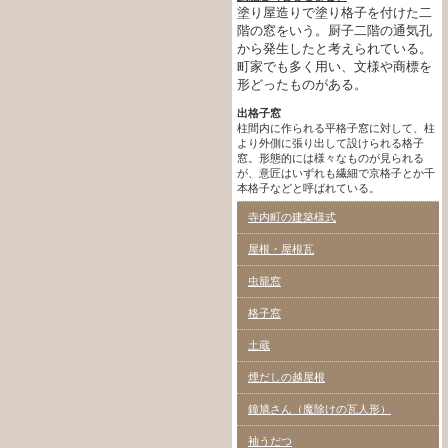
塗り屋造りで塗り格子を付けた二
階の窓をいう。厨子二階の通気孔
から発生したと考えられている。
町家でも多く用い、文様や商標を
形どったものがある。
出格子窓
柱間内に作られる平格子窓に対して、柱
より外側に張り出して設けられる格子
窓。形態的には様々なものが見られる
が、意匠はいずれも繊細で京格子とか千
本格子などと呼ばれている。
寺内町の建築様式
屋根・屋根瓦
虫籠窓
格子窓
土蔵
煙だしの越屋根
鐘馗さん（魔除けの瓦人形）
袖うだつ