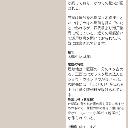
が残っており、かつての繁栄が偲
ばれる。
当家は屋号を木綿屋（木綿庄）と
いいはじめは木綿商を営んでいた
といわれるが、四代前より瀬戸物
商に転じている。近くの堺筋沿い
で瀬戸物商を開いておられたが、
既に廃業されています。
屋号
木綿屋（木綿庄）
建物の特徴
屋敷地は一区画の３分の１を占め
る。正面にはガラスを埋め込んだ
ショウ・ウインドウが設けられ、
玄関先には ｢上げ店｣と呼ばれる
上下に動く陳列棚が設けられてい
る。
煙出し櫓（越屋根）
台所庭に置かれた竈の煙を屋外に出すた
めのもので、屋根の棟の部分に開口部を
小屋根（越屋根）
設けて、その上に
が作られている。
虫籠窓（むしこまど）