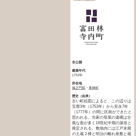
非公開
建築年代
1753年
所在地
城之門筋
・
東林町
歴史（由来）
古い町絵図によると、この辺りは
宝暦3年（1753年）から安永7年
（1777年）の間に区画ができたと
思われる。当家の母屋の遺構は古
風な面が多く18世紀中期の築造と
推定される。敷地内には江戸末期
の土蔵２棟と明治の離れ座敷と蔵