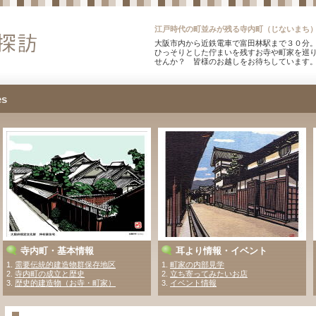
江戸時代の町並みが残る寺内町（じないまち
大阪市内から近鉄電車で富田林駅まで３０分。
ひっそりとした佇まいを残すお寺や町家を巡
せんか？ 皆様のお越しをお待ちしています
es
寺内町・基本情報
耳より情報・イベント
1.
需要伝統的建造物群保存地区
1
.
町家の内部見学
2.
寺内町の成立と歴史
2
.
立ち寄ってみたいお店
3.
歴史的建造物（お寺・町家）
3.
イベント情報