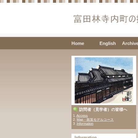
Home
English
Archiv
訪問者（見学者）の皆様へ
1.
Access
2.
Map・散策モデルコース
3 .
Information
Information