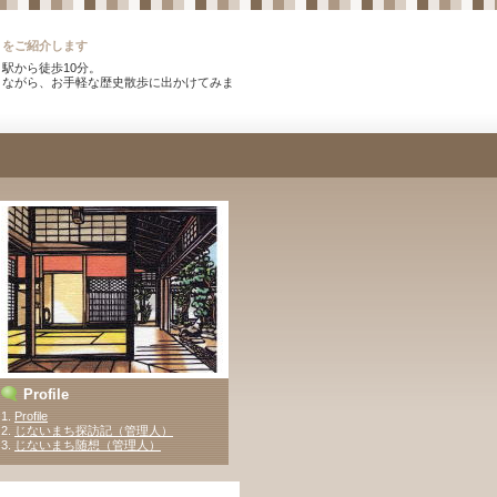
）をご紹介します
駅から徒歩10分。
りながら、お手軽な歴史散歩に出かけてみま
。
Profile
1.
Profile
2.
じないまち探訪記（管理人）
3
.
じないまち随想（管理人）