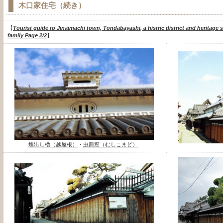
木口家住宅（続き）
【
Tourist guide to Jinaimachi town, Tondabayashi, a histric district and heritage 
family Page 2/2
】
煙出し櫓（越屋根）
・
虫籠窓（むしこまど）