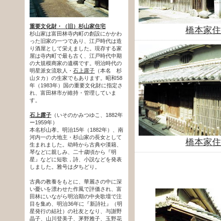
重要文化財・（旧）杉山家住宅
橋本家住
杉山家は富田林寺内町の創設にかかわ
った旧家の一つであり、江戸時代は造
り酒屋として栄えました。現存する家
屋は寺内町で最も古く、江戸時代中期
の大規模商家の遺構です。明治時代の
明星派女流歌人・
石上露子
（本名 杉
山タカ）の生家でもあります。昭和58
年（1983年）国の重要文化財に指定さ
れ、富田林市が維持・管理していま
す。
石上露子
（いそのかみつゆこ、1882年
ー1959年）
本名杉山孝。明治15年（1882年）、南
河内一の大地主・杉山家の長女として
橋本家住
生まれました。幼時から古典や漢籍、
琴などに親しみ、二十歳頃から『明
星』などに短歌，詩、小説などを発表
しました。雅号は夕ちどり。
古典の教養をもとに、華麗さの中に深
い憂いを漂わせた作風で評価され、富
田林にいながら明治期の中央歌壇で注
目を集め、明治36年に『新詩社』（明
星発行の結社）の社友となり、与謝野
晶子、山川登美子、茅野雅子、玉野花