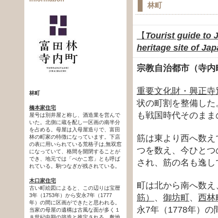
林町
【
Tourist guide to 
heritage site of Ja
宗教自治都市（寺内
重要文化財・興正寺
林町
状の町割を整備した
橋本家住宅
も戦国時代そのまま
屋号は別井屋と称し、酒造業を営んで
いた。北側に蔵を配し一区画の南半分
を占める。母屋は入母屋造りで、富田
筋は東より西へ数え
林の町家の特徴になっています。下店
の表に用いられている荒格子は,無双窓
つを数え、今ひとつ
になっていて、格間を開閉することが
でき、地元では「べかこ窓」とも呼ば
され、筋の名も逸し
れている。駒つなぎが残されている。
木口家住宅
町は北から南へ数え
古い町絵図によると、この辺りは宝暦
3年（1753年）から安永7年（1777
筋）
、
御坊町
、
西林
年）の間に区画ができたと思われる。
永7年（1778年
当家の母屋の遺構は古風な面が多く１
８世紀中期の築造と推定される。敷地