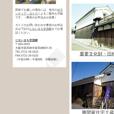
団体でお越しの場合には、地元の
ボラ
ンティア・ガイド
によるご案内も可能
です。（事前のお申込みが必要）
ガイドのお問い合わせや事前のお申込
みは下記の
じないまち交流館
までお電
話ください。
じないまち交流館
〒584-0033
大阪市富田林市富田林町9-29
TEL.0721-26-0110
重要文化財・旧
FAX.0721-26-0110
（午前10時～午後5時、月曜休館）
勝間家住宅土蔵