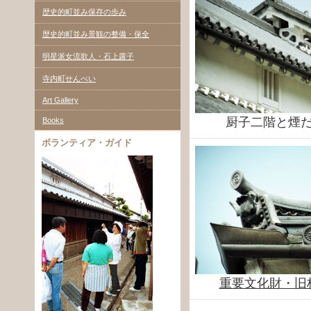
歴史的町並み保存の歩み
歴史的町並み景観の整備・保全
明星派女流歌人・石上露子
寺内町せんべい
Art Gallery
厨子二階と煙
Books
ボランティア・ガイド
重要文化財・旧