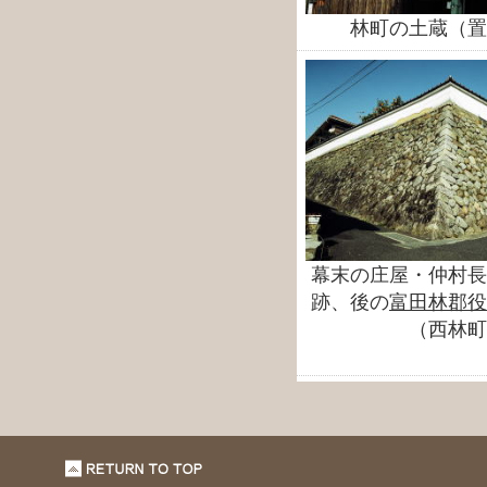
林町の土蔵（置
幕末の庄屋・仲村長
跡、後の
富田林郡役
（西林町