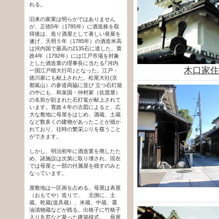
れる。
旧来の家業は明らかではありません
が、正徳5年（1785年）に酒造株を取
得後は、造り酒屋として著しい発展を
遂げ、天明５年（1785年）の酒造米高
は河内国で最高の2135石に達した。寛
政4年（1792年）には江戸市場を対象
とした酒造業の理事長に当たる｢河内
木口家住
一国江戸積大行司｣となった。江戸・
徳川家にも献上された。松尾大社(京
都嵐山）の参道両脇に並び 立つ石灯籠
の中にも、和泉国・仲村家（佐渡屋）
の名前が刻まれた石灯篭が献上されて
います。寛政４年の古図によると、広
大な敷地に母屋をはじめ、酒蔵、土蔵
など数多くの建物があったことが描か
れており、往時の繁栄ぶりを窺うこと
ができます。
しかし、明治初年に酒造業を廃したた
め、諸施設は次第に取り壊され、現在
では母屋と一部の付属屋を残すのみと
なっています。
屋敷地は一区画を占める。母屋は表屋
（おもてや）造りで、 北側に、土
蔵、乾蔵(道具蔵）、米蔵、中蔵、醤
油漬物蔵などが残る。出格子に竹格子
入り丸窓など凝った建築様式。 母屋