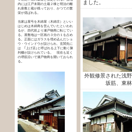
ました。
内には江戸末期の土蔵２棟と明治の離
れ座敷と蔵が残っており、かつての繁
栄が偲ばれる。
当家は屋号を木綿屋（木綿庄）といい
はじめは木綿商を営んでいたといわれ
るが、四代前より瀬戸物商に転じてい
る。屋敷地は一区画の３分の１を占め
る。正面にはガラスを埋め込んだショ
ウ・ウインドウが設けられ、玄関先に
は ｢上げ店｣と呼ばれる上下に動く陳
列棚が設けられている。 現在も近く
の堺筋沿いで瀬戸物商を開いておられ
る。
外観修景された浅野
坂筋、東林