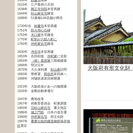
1615年 江戸幕府の天領
1638年
興正寺別院
本堂再建
1644年
杉山家住宅
建造
1688年 51業種149店舗が商売
1720年頃
妙慶寺
本堂再建
1751年
防火用心石碑
1753年
木口家
住宅建造
1775年
町割が六筋八町に
1782年
仲村家住宅
建造
1830年
浄谷寺
本堂再建
1853年 吉田松陰、
仲村家
に逗留
1854年
（南）葛原家
三階蔵建築
1868年 明治元年
大阪府有形文化財
1875年 大久保利通
杉山家
訪問
1883年 警察署、
郡役所
富田林へ
1898年 河陽鉄道富田林開通
1923年 大阪鉄道があべの橋開通
1926年 金剛自動車運行
1947年 農地改革
1957年 府教育委員会 町家調査
1983年
旧杉山家住宅
重文指定
1986年
城之門筋
日本の道百選
1990年
仲村家住宅
府文化財
1997年
重要伝統的建造物群保存地
区
選定