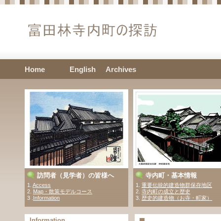
Home
English
Archives
訪問者（見学者）の皆様へ
寺内町・基本情報
1.
Access
1.
重要伝統的建造物群保存地区
2.
Map・散策モデルコース
2.
寺内町の成立と歴史
3 .
Information
3.
歴史的建造物（お寺・町家）
Information