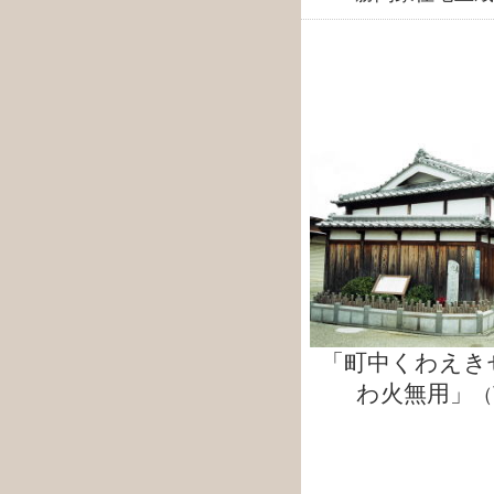
「町中くわえき
わ火無用」
（