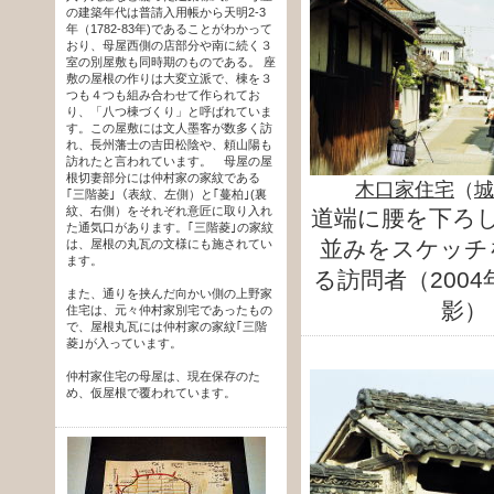
の建築年代は普請入用帳から天明2-3
年（1782-83年)であることがわかって
おり、母屋西側の店部分や南に続く３
室の別屋敷も同時期のものである。 座
敷の屋根の作りは大変立派で、棟を３
つも４つも組み合わせて作られてお
り、「八つ棟づくり」と呼ばれていま
す。この屋敷には文人墨客が数多く訪
れ、長州藩士の吉田松陰や、頼山陽も
訪れたと言われています。 母屋の屋
根切妻部分には仲村家の家紋である
木口家住宅
（
城
｢三階菱｣（表紋、左側）と｢蔓柏｣(裏
紋、右側）をそれぞれ意匠に取り入れ
道端に腰を下ろ
た通気口があります。｢三階菱｣の家紋
並みをスケッチ
は、屋根の丸瓦の文様にも施されてい
ます。
る訪問者（2004
また、通りを挟んだ向かい側の上野家
影）
住宅は、元々仲村家別宅であったもの
で、屋根丸瓦には仲村家の家紋｢三階
菱｣が入っています。
仲村家住宅の母屋は、現在保存のた
め、仮屋根で覆われています。