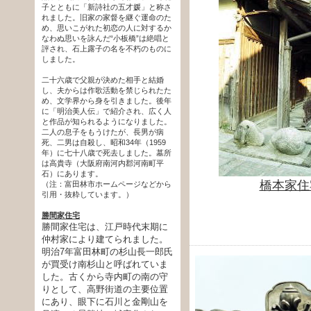
子とともに「新詩社の五才媛」と称さ
れました。旧家の家督を継ぐ運命のた
め、思いこがれた初恋の人に対するか
なわぬ思いを詠んだ“小板橋”は絶唱と
評され、石上露子の名を不朽のものに
しました。
二十六歳で父親が決めた相手と結婚
し、夫からは作歌活動を禁じられたた
め、文学界から身を引きました。後年
に「明治美人伝」で紹介され、広く人
と作品が知られるようになりました。
二人の息子をもうけたが、長男が病
死、二男は自殺し、昭和34年（1959
年）に七十八歳で死去しました。墓所
は高貴寺（大阪府南河内郡河南町平
石）にあります。
橋本家住
（注：富田林市ホームページなどから
引用・抜粋しています。）
勝間家住宅
勝間家住宅は、江戸時代末期に
仲村家により建てられました。
明治7年富田林町の杉山長一郎氏
が買受け南杉山と呼ばれていま
した。古くから寺内町の南の守
りとして、高野街道の主要位置
にあり、眼下に石川と金剛山を