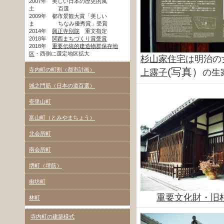
2007年 美しい日本の歴史的風
土 百選
2009年 都市景観大賞「美しい
ま ちなみ優秀賞」受賞
2014年
興正寺別院
重文指定
2018年
関西まちづくり賞受賞
2018年
重要伝統的建造物群保存地
区
・西側に選定地区拡大
杉山家住宅
は明治の
(写真）
寺内町の町割（都市計画）
上露子
の生
城之門筋（日本の道百選）
壱里山町
富山町（とみやまちょう）
北会所町
南会所町
堺町（堺筋）
御坊町
重要文化財・旧
林町
寺内町の建築様式