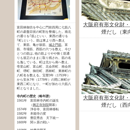
大阪府有形文化財・
富田林御坊を中心に門前四周に七筋八
煙だし（東
町の碁盤目状の町割を整備した。南北
の通りを｢筋｣といい、東西の通りを
｢町｣という。筋は東より西へ数え
て、東筋、亀が坂筋、
城之門筋
、富
筋、市場筋、西筋の六つを数え、今ひ
とつの筋は､他の筋よりやや狭く筋通
りも規正のままに取り残され、筋の名
も逸している。町は北から南へ数え、
壱里山町、富山町、北会所町、南会所
町、堺町、御坊町、西林町、東林町の
八町名を数える。宝暦3年（1753年）
から安永7年（1778年）の間に林町が
東西二町になり、一町が加わり六筋八
町となりました。
寺内町の歴史（略年譜）
大阪府有形文化財・
1561年 富田林寺内町の誕生
煙だし（西
（
興正寺別院
開基）
1574年 浄谷寺、富田林移転
1582年 本能寺の変
1580年 豊臣秀吉 天下統一
1600年 関ヶ原の戦い
1608年
妙慶寺
開基