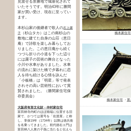
見渡せる景勝地で城塞化されて
いたそうです。明治43年に勝間
家が買い受け、現在に至ってい
ます。
本杉山家の後継者で歌人の
石上露
（杉山タカ）はこの南杉山の
橋本家住宅
子
敷地に建てた自身の山荘（恵日
庵）で詩歌を楽しみ暮らしてお
りました。この恵日庵から続く
つづら折りの小道を下った辺り
には露子の芸術の舞台となった
小川や水車がありました。水車
の流れに架けた橋で夕暮れに恋
人を待ち続ける心情を詠んだ
「小板橋」は「明星」等で発表
されその高い芸術性において賞
賛されました。（勝間家住宅保
存委員会）
橋本家住宅
・
置
大阪府有形文化財・仲村家住宅
富田林寺内町のほぼ南端に位置する旧
家で、かつては屋号を「佐渡屋」と称
し、享保19年（1734年）以降は徳兵衛
を名乗ってきました。初代徳右エ門は
富田林八人衆の子孫に当たると伝えら