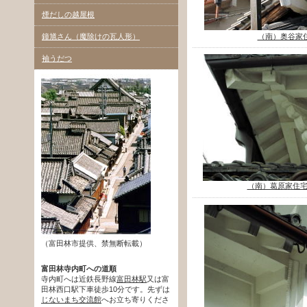
煙だしの越屋根
鐘馗さん（魔除けの瓦人形）
（南）奥谷家
袖うだつ
（南）葛原家住
（富田林市提供、禁無断転載）
富田林寺内町への道順
寺内町へは近鉄長野線
富田林駅
又は富
田林西口駅下車徒歩10分です。先ずは
じないまち交流館
へお立ち寄りくださ