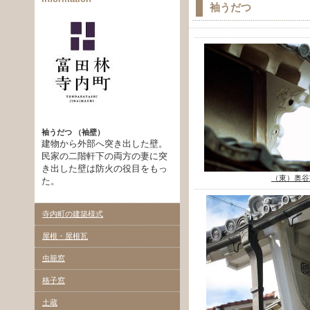
袖うだつ
袖うだつ （袖壁）
建物から外部へ突き出した壁。
民家の二階軒下の両方の妻に突
き出した壁は防火の役目をもっ
（東）奥谷
た。
寺内町の建築様式
屋根・屋根瓦
虫籠窓
格子窓
土蔵