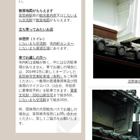
い。
散策地図がもらえます
富田林駅
前の
観光案内所
又は
じないま
ち交流館
で
散策地図
がもらえます。
立ち寄ってみたいお店
休憩所（トイレ）
じないまち交流館
、
寺内町センター
、
じないまち展望広場
にあります。
車でお越しの方へ
寺内町は道幅が狭く、中には公共駐車
場がありません。車でお越しの場合に
は、2014年2月に新しくオープンした
富田林市営東駐車場（有料）
をご利用
ください。一般用の普通乗用車及び団
北野家
体用のマイクロバス（1台分、市役所
に要事前予約）を駐車できます。
重要
文化財・旧杉山家住宅
まで徒歩5分、
じないまち交流館
まで徒歩15分。
尚、団体用の大型観光バスでお越しの
場合は、富田林市役所にお問い合わせ
ください。宜しくご協力をお願いしま
す。