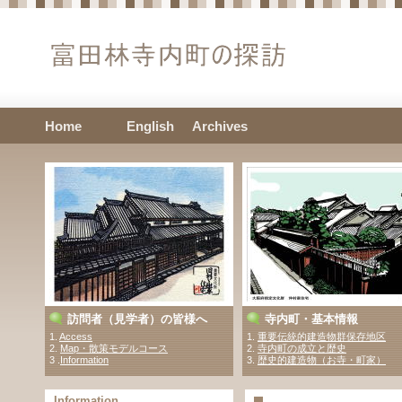
Home
English
Archives
訪問者（見学者）の皆様へ
寺内町・基本情報
1.
Access
1.
重要伝統的建造物群保存地区
2.
Map・散策モデルコース
2.
寺内町の成立と歴史
3 .
Information
3.
歴史的建造物（お寺・町家）
Information