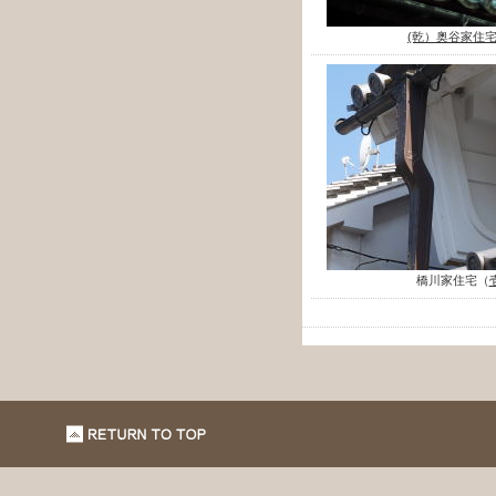
(乾）奥谷家住
橋川家住宅（