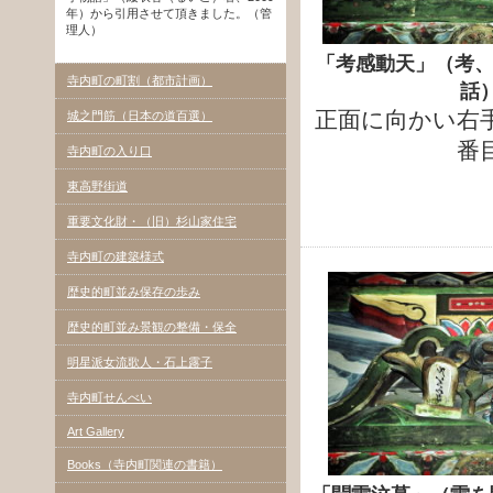
年）から引用させて頂きました。（管
理人）
「考感動天」（考、
寺内町の町割（都市計画）
話
正面に向かい右
城之門筋（日本の道百選）
番
寺内町の入り口
東高野街道
重要文化財・（旧）杉山家住宅
寺内町の建築様式
歴史的町並み保存の歩み
歴史的町並み景観の整備・保全
明星派女流歌人・石上露子
寺内町せんべい
Art Gallery
Books（寺内町関連の書籍）