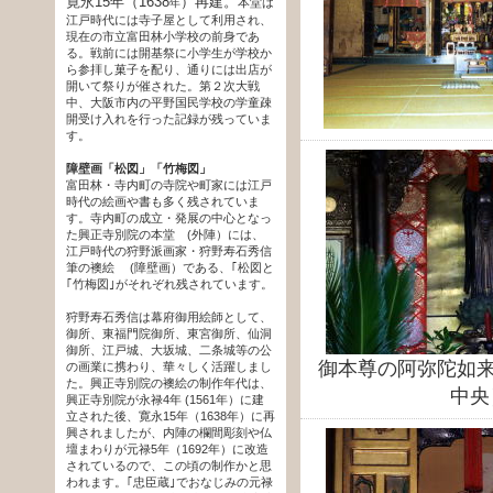
寛永15年（1638
）再建。
本堂は
年
江戸時代には寺子屋として利用され、
現在の市立富田林小学校の前身であ
る。戦前には開基祭に小学生が学校か
ら参拝し菓子を配り、通りには出店が
開いて祭りが催された。第２次大戦
中、大阪市内の平野国民学校の学童疎
開受け入れを行った記録が残っていま
す。
障壁画「松図」「竹梅図」
富田林・寺内町の寺院や町家には江戸
時代の絵画や書も多く残されていま
す。寺内町の成立・発展の中心となっ
た興正寺別院の本堂 (外陣）には、
江戸時代の狩野派画家・狩野寿石秀信
筆の襖絵 (障壁画）である、｢松図と
｢竹梅図｣がそれぞれ残されています。
狩野寿石秀信は幕府御用絵師として、
御所、東福門院御所、東宮御所、仙洞
御所、江戸城、大坂城、二条城等の公
御本尊の阿弥陀如来
の画業に携わり、華々しく活躍しまし
た。興正寺別院の襖絵の制作年代は、
中央
興正寺別院が永禄4年 (1561年）に建
立された後、寛永15年（1638年）に再
興されましたが、内陣の欄間彫刻や仏
壇まわりが元禄5年（1692年）に改造
されているので、この頃の制作かと思
われます。｢忠臣蔵｣でおなじみの元禄