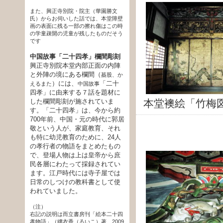
また、興正寺別院・院主（華園勝文
氏）からお伺いした話では、本堂障壁
画の表面に残る一部の擦れ傷はこの時
の学童疎開の児童が残したものだそう
です
中国故事「二十四孝」欄間彫刻
興正寺別院本堂内部正面の内陣
と外陣の境にある欄間（
蟇股、か
）には、
「二十
えるまた
中国故事
四孝」に由来する７話を題材に
した欄間彫刻が施されていま
本堂襖絵「竹梅
す。「二十四孝」は、今から約
700年前、中国・元の時代に郭居
敬という人が、家庭教育、それ
も特に幼児教育のために、24人
の孝行者の物語をまとめたもの
で、登場人物は上は皇帝から庶
民各層にわたって採録されてい
ます。江戸時代には寺子屋では
日常のしつけの教科書として使
われていました。
（注）
右記の説明は而立書房刊「絵本二十四
孝物語」（縷衣香（るいこ）著、2009