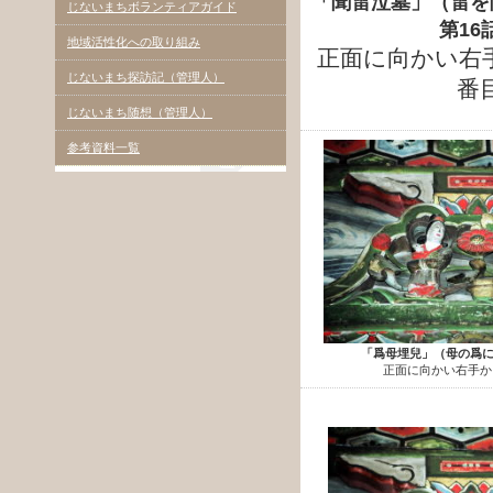
「聞雷泣墓」（雷を
じないまちボランティアガイド
第16
地域活性化への取り組み
正面に向かい右
じないまち探訪記（管理人）
番
じないまち随想（管理人）
参考資料一覧
「爲母埋兒」（母の爲に
正面に向かい右手か