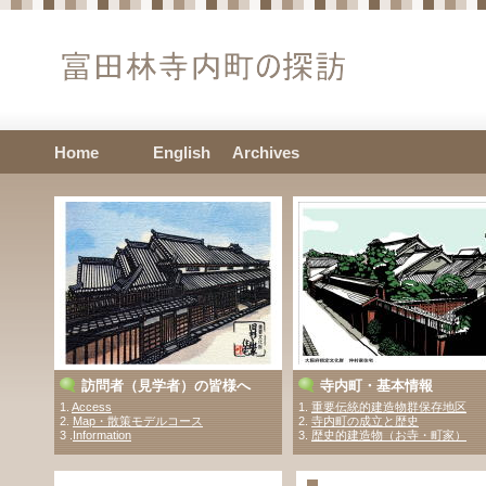
Home
English
Archives
訪問者（見学者）の皆様へ
寺内町・基本情報
1.
Access
1.
重要伝統的建造物群保存地区
2.
Map・散策モデルコース
2.
寺内町の成立と歴史
3 .
Information
3.
歴史的建造物（お寺・町家）