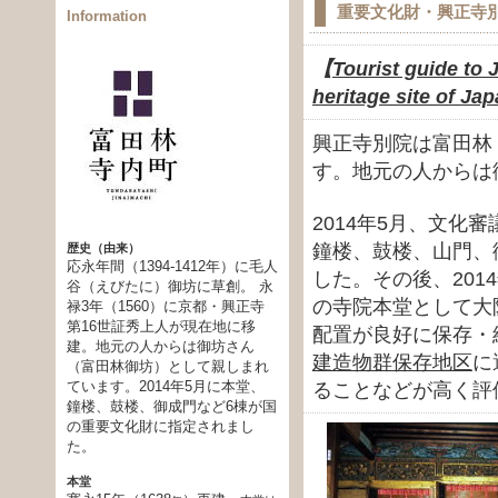
重要文化財・興正寺
Information
【
Tourist guide to 
heritage site of J
興正寺別院は富田林
す。地元の人からは
2014年5月、文
鐘楼、鼓楼、山門、
歴史（由来）
応永年間（1394-1412年）に毛人
した。その後、201
谷（えびたに）御坊に草創。 永
の寺院本堂として大
禄3年（1560）に京都・興正寺
第16世証秀上人が現在地に移
配置が良好に保存・
建。地元の人からは御坊さん
建造物群保存地区
に
（富田林御坊）として親しまれ
ています。2014年5月に本堂、
ることなどが高く評
鐘楼、鼓楼、御成門など6棟が国
の重要文化財に指定されまし
た。
本堂