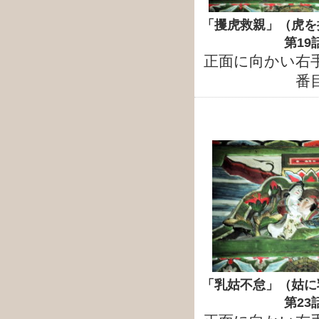
「攫虎救親」（虎を
第19
正面に向かい右
番
「乳姑不怠」（姑に
第23