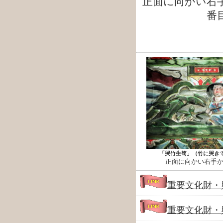
正面に向かい右
番
「哭竹生筍」（竹に哭きて
正面に向かい右手
重要文化財・
重要文化財・