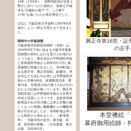
14年（1701年）、浅野内匠頭が吉良上
野介に切りつけた場所が、俗称江戸城
本丸”刃傷松の廊下”で、この廊下
の”松”を描いたのが寿石秀信でした。
(注記）大阪芸術大学資料 (1997年6月
発行）より一部を引用させて頂きまし
た。
興正寺第16世・証
戦時中の学童疎開
大阪府南河内郡富田林町（当時）は、
の左手
1944年8月下旬に始まる大阪市学童集
団疎開の府内における受け入れ地のひ
とつであり、東住吉区の平野国民学校
と育和国民学校から同年9月17日に集
団疎開が実施されました。寺内町域に
ある西方寺、興正寺別院、妙慶寺、浄
谷寺などを含む11か所には平野国民学
校から学童448名、派遣教員15名、寮
母14名、作業員12名の受け入れが行わ
れたとの記録が残っています。興正寺
別院本堂には平野国民学校の５年男子
65名が逗留したそうです。近鉄富田林
駅周辺や石川河川敷には本土空襲が激
しくなった時期に艦載機からの機銃掃
射が行われましたが、寺内町域は幸い
本堂襖絵「
にも戦災から免れました。（参考資
料）「大阪河内の近代－東大阪、松
幕府御用絵師・
原、富田林の変貌」（大谷渡著、東方
出版 2002年5月）