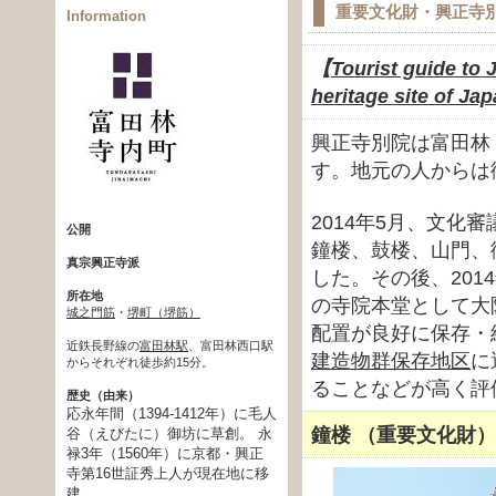
重要文化財・興正寺別
Information
【
Tourist guide to 
heritage site of J
興正寺別院は富田林
す。地元の人からは
2014年5月、文
公開
鐘楼、鼓楼、山門、
真宗興正寺派
した。その後、201
所在地
の寺院本堂として大
城之門筋
・
堺町（堺筋）
配置が良好に保存・
近鉄長野線の
富田林駅
、富田林西口駅
建造物群保存地区
に
からそれぞれ徒歩約15分。
ることなどが高く評
歴史（由来）
応永年間（1394-1412年）に毛人
鐘楼 （重要文化財）
谷（えびたに）御坊に草創。 永
禄3年（1560年）に京都・興正
寺第16世証秀上人が現在地に移
建。