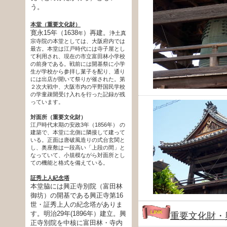
う。
本堂（重要文化財）
寛永15年（1638
）再建。
浄土真
年
宗寺院の本堂としては、大阪府内では
最古。本堂は江戸時代には寺子屋とし
て利用され、現在の市立富田林小学校
の前身である。戦前には開基祭に小学
生が学校から参拝し菓子を配り、通り
には出店が開いて祭りが催された。第
２次大戦中、大阪市内の平野国民学校
の学童疎開受け入れを行った記録が残
っています。
対面所
（重要文化財）
江戸時代末期の安政3年（1856年） の
建築で、本堂に北側に隣接して建って
いる。正面は唐破風造りの式台玄関と
し、奥座敷は一段高い「上段の間」と
なっていて、小規模ながら対面所とし
ての機能と格式を備えている。
証秀上人紀念塔
本堂脇には興正寺別院（富田林
御坊）の開基である興正寺第16
世・証秀上人の紀念塔がありま
す。明治29年(1896年）建立。興
重要文化財・
正寺別院を中核に富田林・寺内