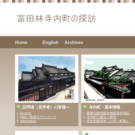
Home
English
Archives
訪問者（見学者）の皆様へ
寺内町・基本情報
1.
Access
1.
重要伝統的建造物群保存地区
2.
Map・散策モデルコース
2.
寺内町の成立と歴史
3 .
Information
3.
歴史的建造物（お寺・町家）