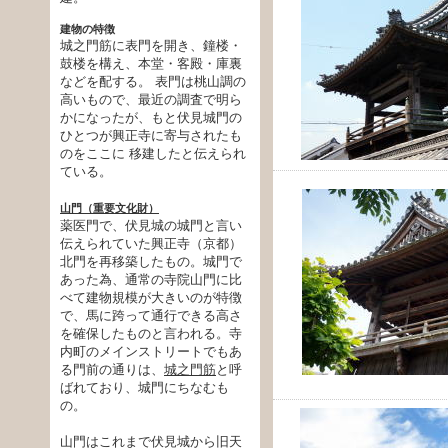
建物の特徴
城之門筋に表門を開き、鐘楼・
鼓楼を構え、本堂・客殿・庫裏
などを配する。 表門は桃山調の
高いもので、最近の調査で明ら
かになったが、もと伏見城門の
ひとつが興正寺に寄与されたも
のをここに 移建したと伝えられ
ている。
山門（重要文化財）
薬医門で、伏見城の城門と言い
伝えられていた興正寺（京都）
北門を再移築したもの。城門で
あった為、通常の寺院山門に比
べて建物規模が大きいのが特徴
で、馬に跨って通行できる高さ
を確保したものと言われる。寺
内町のメインストリートでもあ
る門前の通りは、
城之門筋
と呼
ばれており、城門にちなむも
の。
山門はこれまで伏見城から旧天