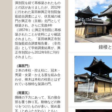
満別院を経て再移築されたもの
との説がありましたが、2012年
に行われた富田林興正寺別院伽
藍総合調査により、伏見城の城
門が興正寺（京都）北門として
移築され、さらに安政4年
（1857年）に興正寺別院に再移
築されたことが史料により確認
されました。「富田林興正寺別
院伽藍総合調査報告書」（非売
鐘楼
品）として学術調査結果が、興
正寺別院から2012年9月に刊行
されました。
（薬医門）
２本の本柱・控え柱に、冠木・
男梁・女梁・かえる股を組み合
わせ、棟木は本柱の柱筋とはず
れている独特な架講の門。
（雨蓋瓦）
隅棟の下方にあって、瓦の接合
部を覆う飾り瓦。動物などの飾
りをつけたものが多い。留め蓋
瓦（とめぶたがわら）ともい