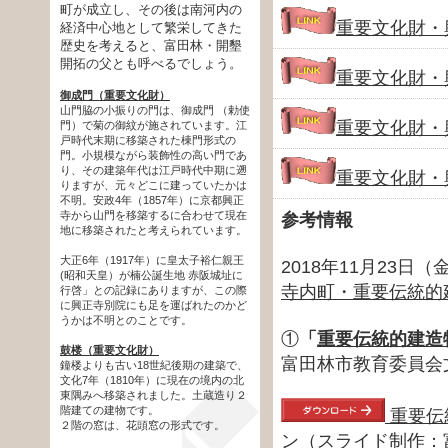
町が成立し、その後は南河内の
重要文化財・
経済中心地として繁栄してきた
歴史を考えると、富田林・開墾
開拓の父とも呼べるでしょう。
重要文化財・
御成門（重要文化財）
山門脇の小振りの門は、御成門 （勅使
重要文化財・
門）で菊の御紋が施されています。江
戸時代末期に移築された棟門形式の
門。小規模ながら装飾性の高い門であ
り、その建築年代は江戸時代中期に遡
重要文化財・
りますが、元々どこに建っていたかは
不明。安政4年（1857年）に京都興正
寺から山門を移築するに合わせて現在
参考情報
地に移築されたと考えられています。
大正6年（1917年）に皇太子裕仁親王
2018年11月23日
(昭和天皇）が楠公誕生地 赤阪城址に
寺内町・重要伝統的
行啓」との記録にありますが、この際
に興正寺別院にも足を運ばれたのかど
うかは不明とのことです。
①
「
重要伝統的建造
鼓楼（重要文化財）
富田林市教育委員会
鐘楼よりも古い18世紀後期の建築で、
文化7年（1810年）に現在の境内の北
東隅みへ移築されました。土蔵造り２
階建ての建物です。
重要伝
２階の窓は、花頭窓の形式です。
ン（スライド制作：富