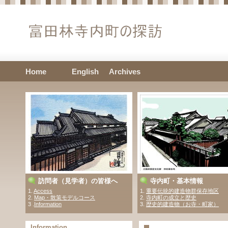
Home
English
Archives
訪問者（見学者）の皆様へ
寺内町・基本情報
1.
Access
1.
重要伝統的建造物群保存地区
2.
Map・散策モデルコース
2.
寺内町の成立と歴史
3 .
Information
3.
歴史的建造物（お寺・町家）
Information