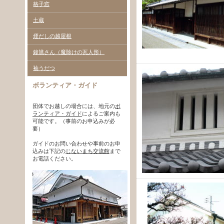
格子窓
土蔵
煙だしの越屋根
鐘馗さん（魔除けの瓦人形）
袖うだつ
ボランティア・ガイド
団体でお越しの場合には、地元の
ボ
ランティア・ガイド
によるご案内も
可能です。（事前のお申込みが必
要）
ガイドのお問い合わせや事前のお申
込みは下記の
じないまち交流館
まで
お電話ください。