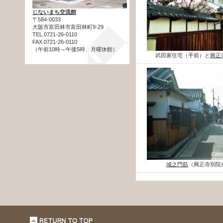
じないまち交流館
〒584-0033
大阪市富田林市富田林町9-29
TEL.0721-26-0110
FAX.0721-26-0110
（午前10時～午後5時、月曜休館）
武田家住宅（手前）と
興正
城之門筋
（興正寺別院