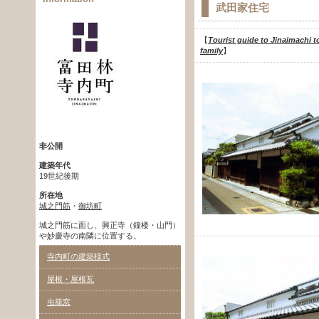
武田家住宅
【
Tourist guide to Jinaimachi t
family
】
非公開
建築年代
19世紀後期
所在地
城之門筋
・
御坊町
城之門筋に面し、興正寺（鐘楼・山門）
や妙慶寺の南隣に位置する。
寺内町の建築様式
屋根・屋根瓦
虫籠窓