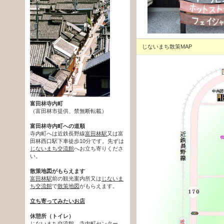
じないまち散策MAP
富田林寺内町
（富田林市提供、禁無断転載）
富田林寺内町への道順
寺内町へは近鉄長野線
富田林駅
又は富
田林西口駅下車徒歩10分です。先ずは
じないまち交流館
へお立ち寄りくださ
い。
散策地図がもらえます
富田林駅
前の観光案内所又は
じないま
ち交流館
で
散策地図
がもらえます。
立ち寄ってみたいお店
休憩所（トイレ）
じないまち交流館
、
寺内町センター
、