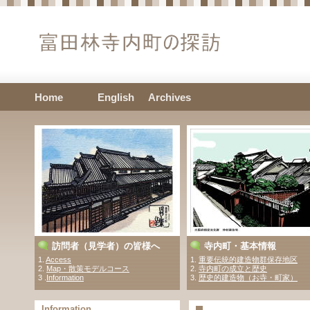
Home
English
Archives
訪問者（見学者）の皆様へ
寺内町・基本情報
1.
Access
1.
重要伝統的建造物群保存地区
2.
Map・散策モデルコース
2.
寺内町の成立と歴史
3 .
Information
3.
歴史的建造物（お寺・町家）
Information