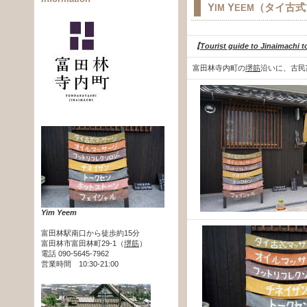
Y
Y
（タイ古式
IM
EEM
【
Tourist guide to Jinaimachi t
富田林寺内町の
堺筋
沿いに、古民
Yim Yeem
富田林駅南口から徒歩約15分
富田林市富田林町29-1（
堺筋
）
電話 090-5645-7962
営業時間 10:30-21:00