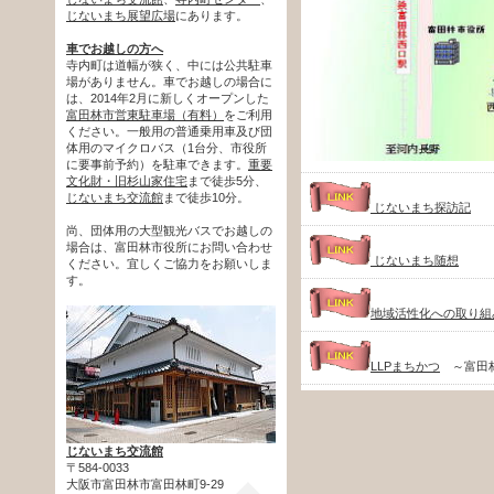
じないまち展望広場
にあります。
車でお越しの方へ
寺内町は道幅が狭く、中には公共駐車
場がありません。車でお越しの場合に
は、2014年2月に新しくオープンした
富田林市営東駐車場（有料）
をご利用
ください。一般用の普通乗用車及び団
体用のマイクロバス（1台分、市役所
に要事前予約）を駐車できます。
重要
文化財・旧杉山家住宅
まで徒歩5分、
じないまち交流館
まで徒歩10分。
じないまち探訪記
尚、団体用の大型観光バスでお越しの
場合は、富田林市役所にお問い合わせ
じないまち随想
ください。宜しくご協力をお願いしま
す。
地域活性化への取り組
LLPまちかつ
～富田林
じないまち交流館
〒584-0033
大阪市富田林市富田林町9-29