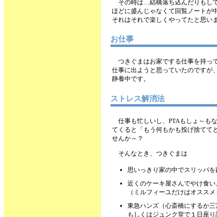
その時は…結構落ち込んだりもし
ほどに盛んじゃなくて回覧ノートが
それはそれで楽しくやってたと思い
お仕事
つきぐまはお家でする仕事を持っ
仕事に出ようと思っていたのですが、
静養中です。
ストレス解消法
仕事も忙しいし、PTAもしょ～も
てくると「もう何もかも投げ捨ててど
せんか～？
そんなとき、つきぐまは
思いっきり家の中でスリッパを
近くのケーキ屋さんでやけ食い
（ミルフィーユだけはオススメ
東急ハンズ（心斎橋にするか三
もしくはジュンク堂で１日座り