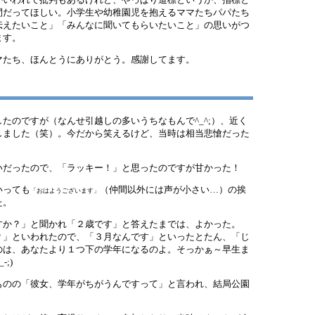
間だってほしい。小学生や幼稚園児を抱えるママたちパパたち
伝えたいこと」「みんなに聞いてもらいたいこと」の思いがつ
ます。
マたち、ほんとうにありがとう。感謝してます。
たのですが（なんせ引越しの多いうちなもんで^_^;）、近く
しました（笑）。今だから笑えるけど、当時は相当悲愴だった
いだったので、「ラッキー！」と思ったのですが甘かった！
いっても
（仲間以外には声が小さい…）の挨
「おはようございます」
た。
すか？」と聞かれ「２歳です」と答えたまでは、よかった。
？」といわれたので、「３月なんです」といったとたん、「じ
のは、あなたより１つ下の学年になるのよ。そっかぁ～早生ま
;)
ものの「彼女、学年がちがうんですって」と言われ、結局公園
。