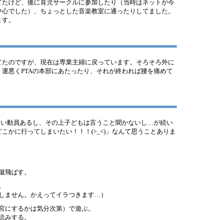
てたけど、後に育児サークルに参加したり（当時はネットが今
中心でした）、ちょっとした音楽教室に通ったりしてました。
ます。
てたのですが、現在は専業主婦に戻っています。そろそろ外に
運悪くPTAの本部にあたったり、それが終われば腰を痛めて
ない動員あるし、その上子どもは言うこと聞かないし…が続い
こかに行ってしまいたい！！！(>_<)」なんて思うことありま
蹴飛ばす。
。
しません。かえってイラつきます…）
宮にするかは気分次第）で遊ぶ。
読みする。