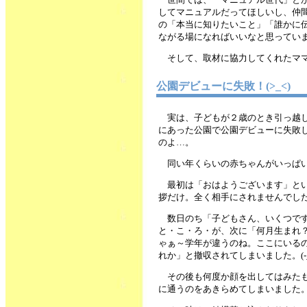
してマニュアルだってほしいし、仲
の「本当に知りたいこと」「誰かに
ながる場になればいいなと思ってい
そして、取材に協力してくれたマ
公園デビューに失敗！(>_<)
実は、子どもが２歳のとき引っ越し
にあった公園で公園デビューに失敗
のよ…。
同い年くらいの赤ちゃんがいっぱ
最初は「おはようございます」と
拶だけ。全く相手にされませんでし
数日のち「子どもさん、いくつで
と・こ・ろ・が、次に「何月生まれ
ゃぁ～学年が違うのね。ここにいる
れか」と撤収されてしまいました。(-_-
その後も何度か顔を出してはみた
に通うのをあきらめてしまいました