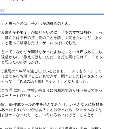
^)v
！」と思ったのは、子どもが幼稚園のとき。
読み書きが必要？」が知りたいのに、「あのママは熱心！」っ
り、ほんとは学校の持ち物のことを詳しく聞きたいけど、あん
～」と思って躊躇したり…が、いっぱいでした。
ことって、なかなか聞けなかったよねぇ」という声もあちこち
く遠慮がちに「教えてほしいんだ」と打ち明けられて、「そっ
」と思ったのがきっかけ。
って最悪の１年間を過ごしているときも、「ンっもう！」って
そう全てを打ち明けることもできず、悶々とした日々をおくっ
くって、「PTAの話も載せちゃえ！」となりました。
安全管理に対し、学校があまりにお粗末で怒り狂う毎日であっ
のコーナーも作りました。
経験。HP作成ツールの本を読んでみたり、いろんな人に取材を
もあったほうがいいかなぁ？」と欲張ったら、訳わかんなくな
越すはめになったり…と、いろいろあったけど、なんとかここ
かいわれて批判もあるけれど、やっぱり道標というか、指標と