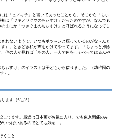
には「ヒノキチ」と書いてあったことから、そこから「ちぃ
最初は「ツキノワグマのちぃすけ」だったのですが、なんでも
つのまにか「つきぐまのちぃすけ」と呼ばれるようになってし
にされないようで、いつもポツ～ンと座っているのがな～んと
ます）。ときどき私が声をかけてやってます。「ちょっと掃除
ど、他の人が見れば「あの人、一人で何をしゃべってはるんや
のちぃすけ」のイラストは子どもから借りました。（幼稚園の
です）。
ます（*^_^*）
没してます。最近は日本画がお気に入り。でも東京開催のみ
がいっぱいあるのでとても残念…。
行くこと