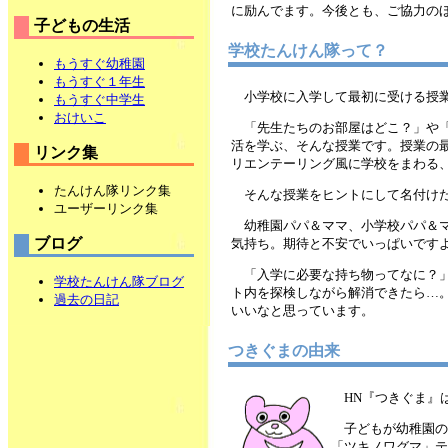
に励んでます。今後とも、ご協力のほど
子どもの生活
学校たんけん隊って？
もうすぐ幼稚園
もうすぐ１年生
小学校に入学して最初に受ける授
もうすぐ中学生
おけいこ
「先生たちのお部屋はどこ？」や
活を学ぶ、そんな授業です。授業の
リンク集
リエンテーリング風に学校をまわる
たんけん隊リンク集
そんな授業をヒントにして名付け
ユーザーリンク集
幼稚園パパ＆ママ、小学校パパ＆
ブログ
気持ち。期待と不安でいっぱいです
「入学に必要な持ち物ってなに？」
学校たんけん隊ブログ
ト内を探検しながら解消できたら…
過去の日記
いいなと思っています。
つきぐまの由来
HN『つきぐま』
子どもが幼稚園の
「ツキノワグマ」テ