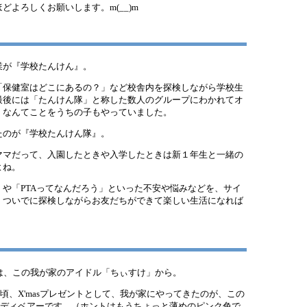
よろしくお願いします。m(__)m
業が『学校たんけん』。
「保健室はどこにあるの？」など校舎内を探検しながら学校生
最後には「たんけん隊」と称した数人のグループにわかれてオ
、なんてことをうちの子もやっていました。
たのが『学校たんけん隊』。
ママだって、入園したときや入学したときは新１年生と一緒の
よね。
や「PTAってなんだろう」といった不安や悩みなどを、サイ
。ついでに探検しながらお友だちができて楽しい生活になれば
は、この我が家のアイドル「ちぃすけ」から。
頃、X'masプレゼントとして、我が家にやってきたのが、この
ディベアーです。（ホントはもうちょっと薄めのピンク色で