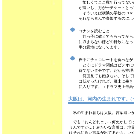
忙しくてここ数年行ってない
が痛いし、万が一チケットとっ
そういえば横浜の学校のPTA
それなら喜んで参加するのに…^_
コナンを読むこと
姪っ子に教えてもらってから
に収まらないほどの冊数になっ
半分意地になってます。
夜中にチョコレートを食べなが
とくにドラマ関係はビデオに
待てないタチです。だから推理
何度見ても飽きない、そして涙
は低かったけれど、幕末に生き
に入りです。（ドラマ史上最高
大阪は、河内の生まれです。(･_
私の生まれ育ちは大阪。言葉遣い
でも「おんどれェぃ～何ぬかして
うんですが…）みたいな言葉は、地
はそれに近い言葉が出てるかも。いや…