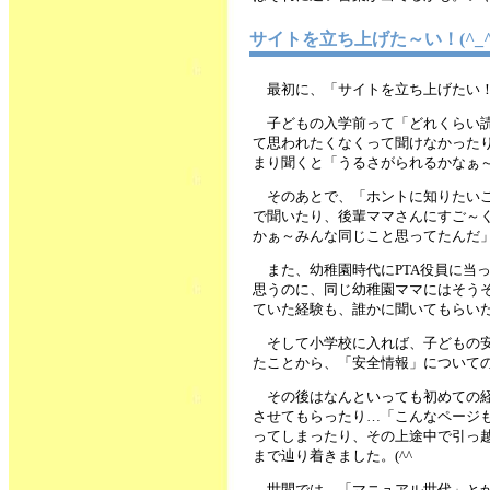
サイトを立ち上げた～い！(^_
最初に、「サイトを立ち上げたい
子どもの入学前って「どれくらい
て思われたくなくって聞けなかった
まり聞くと「うるさがられるかなぁ
そのあとで、「ホントに知りたい
で聞いたり、後輩ママさんにすご～
かぁ～みんな同じこと思ってたんだ
また、幼稚園時代にPTA役員に当
思うのに、同じ幼稚園ママにはそう
ていた経験も、誰かに聞いてもらいた
そして小学校に入れば、子どもの
たことから、「安全情報」について
その後はなんといっても初めての
させてもらったり…「こんなページ
ってしまったり、その上途中で引っ
まで辿り着きました。(^^ゞ
世間では、「マニュアル世代」と