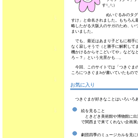
す^_^;）
ぬいぐるみのタグ
すけ」と命名されました。もちろん
略したがる大阪人のサガのため、い
まいました。
でも、最近はあまり子どもに相手
なく寂しそうで（と勝手に解釈して
機かけるからそこどいてや」などな
ろ～？」という光景かも…。
今回、このサイトでは「つきぐま
ころにつきぐまJrが書いていたもの
お気に入り
つきぐまが好きなことはいろいろあり
絵を見ること
ときどき美術館や博物館に出
で関西まで来てくれない企画展
劇団四季のミュージカルを見に