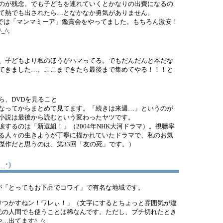
のが残念。でも子どもを連れていくとかなりの出費になるの
て熱でも出されたら…となかなか勇気がありません。
では「マンマミーア」鑑賞会をやってました。もちろん激安！
^;
、子どもより私のほうがハマってる。でもだんだんと本だな
てきました…。ここまできたら最後まで集めてやる！！！と
ら、DVDを見ること
なってからまとめて見てます。「続きは来週…」というのが
小説は最後から読むという変わったヤツです。
するのは「新選組！」（2004年NHK大河ドラマ）。視聴率
る人々の生きようが丁寧に描かれていたドラマで、私のお気
傑作だと思うのは、第33回「友の死」です。）
･)
が「とってもお下品でコワイ」で有名な地域です。
けつかすねン！ワレぃ！」（文字にするとちょっと雰囲気が違
元の人間でも使うことは稀なんです。ただし、ブチ切れたとき
出てます^_^;