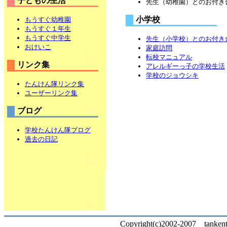
子どもの生活
先生（幼稚園）とのお付き
小学校
もうすぐ幼稚園
もうすぐ１年生
もうすぐ中学生
先生（小学校）とのお付き
おけいこ
家庭訪問
転校マニュアル
リンク集
アレルギーっ子の学校生活
学校のジョウシキ
たんけん隊リンク集
ユーザーリンク集
ブログ
学校たんけん隊ブログ
過去の日記
Copyright(c)2002-2007 tankentai