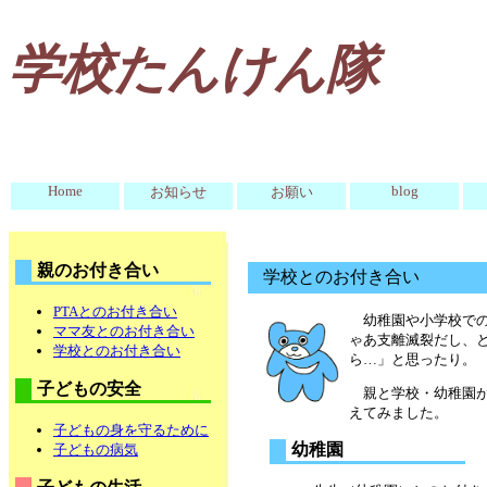
学校たんけん隊
Home
blog
お知らせ
お願い
親のお付き合い
学校とのお付き合い
PTAとのお付き合い
幼稚園や小学校で
ママ友とのお付き合い
ゃあ支離滅裂だし、
学校とのお付き合い
ら…」と思ったり。
子どもの安全
親と学校・幼稚園
えてみました。
子どもの身を守るために
幼稚園
子どもの病気