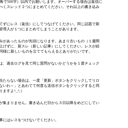
全角で500字）以内でお願いします。オーバーする場合は返信に
べくスレッド２つにまとめてください。それ以上の書き込み
てずにレス（返信）にしてつなげてください。同じ話題で新
、管理人が１つにまとめてしまうことがあります。
みがあったものが先頭になります。あまり古いもの（１週間
上げずに、新スレ（新しい記事）にしてください。レスが続
、同様に新しいものを立ててもらえるとありがたいです。
は、過去ログを見て同じ質問がないかどうかを１度チェック
当たらない場合は、一度「更新」ボタンをクリックしてリロ
ないわ～」とあわてて何度も送信ボタンをクリックすると同
ますよ^_^;）
が集まりません。書き込んだ日から３日以降をめどにしてい
事にはレスをつけないでください。