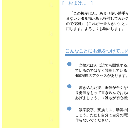
[ おまけ… ]
「この掲示ばん、あまり使い勝手
まなレンタル掲示板も検討してみた
ので便利」（これが一番大きい）という
用します。よろしくお願いします。
こんなことにも気をつけて…(^_
当掲示ばんは誰でも閲覧する
ているのではなく閲覧している
400程度のアクセスがあります
書き込んだ後、返信が全くな
り勇気をもって書き込んでおられる
あげましょう。（誰もが初心者だ
誤字脱字、変換ミス、助詞の
しょう。ただし自分で自分の間
作らないでください。