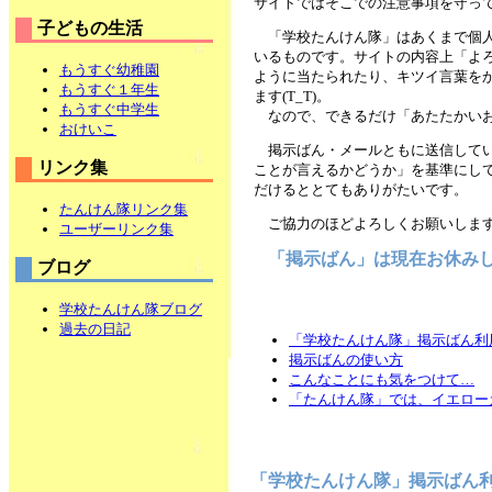
サイトではそこでの注意事項を守っ
子どもの生活
「学校たんけん隊」はあくまで個
いるものです。サイトの内容上「よ
もうすぐ幼稚園
ように当たられたり、キツイ言葉を
もうすぐ１年生
ます(T_T)。
もうすぐ中学生
なので、できるだけ「あたたかいお
おけいこ
掲示ばん・メールともに送信して
リンク集
ことが言えるかどうか」を基準にし
だけるととてもありがたいです。
たんけん隊リンク集
ご協力のほどよろしくお願いしま
ユーザーリンク集
「掲示ばん」は現在お休み
ブログ
学校たんけん隊ブログ
過去の日記
「学校たんけん隊」掲示ばん利
掲示ばんの使い方
こんなことにも気をつけて…
「たんけん隊」では、イエロー
「学校たんけん隊」掲示ばん