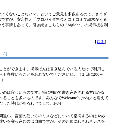
がよくないことない？」というご意見も多数あるので、さまざ
のですが、安定性と「プロバイダ料金とコミコミで請求がくる
事情もあって、引き続きこちらの「biglobe」の掲示板を利
【
戻る
】
^)
ことができます。掲示ばんは書き込んでいる人だけで利用し
人も多数いることを忘れないでくださいね。（１日に200～
。）
いのは寂しいものです。特に初めて書き込みされる方はかな
ことも多いものです。みんなでWelcome＼(^o^)／と迎えて
った時代があるわけでして…(^.^)）
間違い、言葉の使い方のミスなどについて指摘するのはやめ
違いを突っ込むのは自由ですが、そのためにわざわざレスを