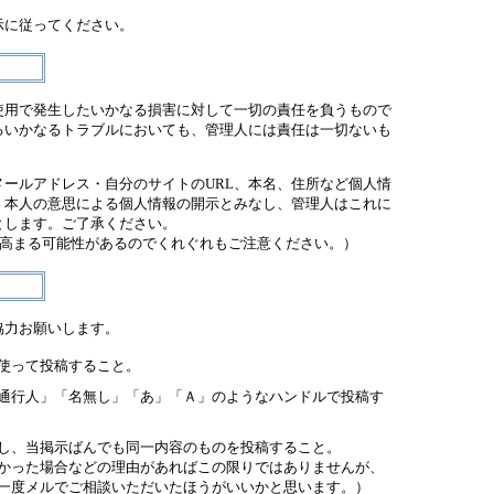
示に従ってください。
使用で発生したいかなる損害に対して一切の責任を負うもので
るいかなるトラブルにおいても、管理人には責任は一切ないも
ールアドレス・自分のサイトのURL、本名、住所など個人情
、本人の意思による個人情報の開示とみなし、管理人はこれに
とします。ご了承ください。
が高まる可能性があるのでくれぐれもご注意ください。）
協力お願いします。
使って投稿すること。
通行人」「名無し」「あ」「Ａ」のようなハンドルで投稿す
し、当掲示ばんでも同一内容のものを投稿すること。
かった場合などの理由があればこの限りではありませんが、
一度メルでご相談いただいたほうがいいかと思います。）