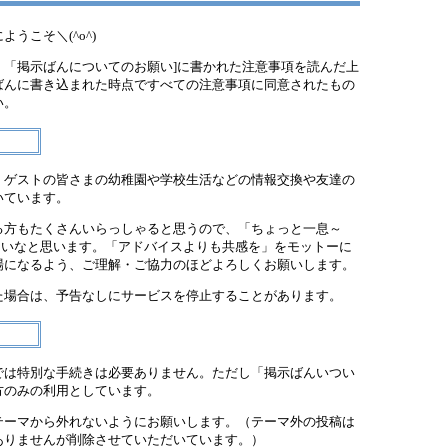
うこそ＼(^o^)
、「掲示ばんについてのお願い]に書かれた注意事項を読んだ上
ばんに書き込まれた時点ですべての注意事項に同意されたもの
い。
、ゲストの皆さまの幼稚園や学校生活などの情報交換や友達の
いています。
る方もたくさんいらっしゃると思うので、「ちょっと一息～
いきたいなと思います。「アドバイスよりも共感を」をモットーに
場になるよう、ご理解・ご協力のほどよろしくお願いします。
た場合は、予告なしにサービスを停止することがあります。
では特別な手続きは必要ありません。ただし「掲示ばんいつい
方のみの利用としています。
テーマから外れないようにお願いします。（テーマ外の投稿は
ありませんが削除させていただいています。）