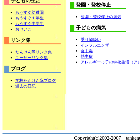
子どもの生活
登園・登校停止
もうすぐ幼稚園
登園・登校停止の病気
もうすぐ１年生
もうすぐ中学生
子どもの病気
おけいこ
乗り物酔い
リンク集
インフルエンザ
食中毒
たんけん隊リンク集
熱中症
ユーザーリンク集
アレルギーっ子の学校生活（ア
ブログ
学校たんけん隊ブログ
過去の日記
Copyright(c)2002-2007 tankentai