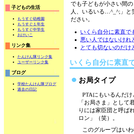
でも子どもが小さい間の
子どもの生活
人、いるいる…^_^;」
ださい。
もうすぐ幼稚園
もうすぐ１年生
もうすぐ中学生
いくら自分に素直で
おけいこ
悪い人ではないけれ
リンク集
とても切ないのだけ
たんけん隊リンク集
いくら自分に素直
ユーザーリンク集
ブログ
お局タイプ
学校たんけん隊ブログ
過去の日記
PTAにもいるんだ
「お局さま」として
りには家臣団と呼ば
ロン」（笑）。
このグループはいわ