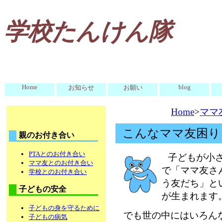
学校たんけん隊
Home
blog
お知らせ
お願い
Home
>
ママ
こんなママ友困り
親のお付き合い
PTAとのお付き合い
子どもが小
ママ友とのお付き合い
で「ママ友さ
学校とのお付き合い
う友だち」と
子どもの安全
が生まれます
子どもの身を守るために
でも世の中にはいろん
子どもの病気