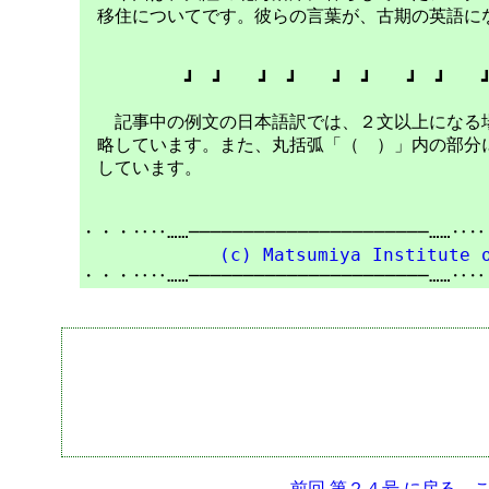
　移住についてです。彼らの言葉が、古期の英語にな
　　　　　　┛　┛　　┛　┛　　┛　┛　　┛　┛　　┛
　　記事中の例文の日本語訳では、２文以上になる場
　略しています。また、丸括弧「（　）」内の部分に
　しています。

・・・‥‥……──────────────────────……‥‥
(c) Matsumiya Institute 
前回 第２４号 に戻る