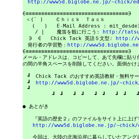
http://www5d.biglobe.ne.jp/~chick/e
∈≡≡≡≡≡≡≡≡≡≡≡≡≡≡≡≡≡≡≡≡≡≡≡≡≡≡≡≡≡≡≡≡≡∋

 ＜(` )    Ｃｈｉｃｋ　Ｔａｃｋ

   (   )   E-Mail Address : mit_desde1
    / |    魔笛を観に行こう: 
http://tats
  ∋  ∈   Chick Tack 英語５文型: 
http://
　発行者の学習塾：
http://www5d.biglobe.ne
∈≡≡≡≡≡≡≡≡≡≡≡≡≡≡≡≡≡≡≡≡≡≡≡≡≡≡≡≡≡≡≡≡≡∋

メール・アドレスは、コピーして、あて先欄に貼り付けて
の間の半角スペースを削除してください。面倒かけま
　┛　Chick Tack のおすすめ英語教材・無料サ
　┛　
http://www5d.biglobe.ne.jp/~chick
　┛　　　　　　　　　　　　　　　　　　　　　　
　　　　　　┛　┛　　┛　┛　　┛　┛　　┛　┛　　┛
● あとがき

　　『英語の歴史２』のファイルをサイト上に上げて
http://www5d.biglobe.ne.jp/~chick/
　　今回は、大陸の北海沿岸に暮らしていたアングロ