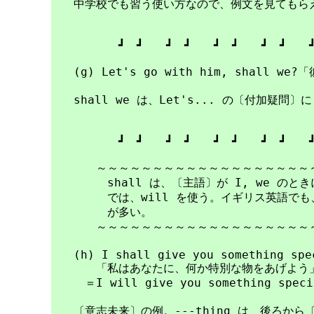
　　中学校でも習う使い方なので、例文を見てもらえ
　　　　　　┛　┛　　┛　┛　　┛　┛　　┛　┛　　┛
　　(g) Let's go with him, shall 
　　shall we は、Let's... の〔付加疑問〕
　　　　　　┛　┛　　┛　┛　　┛　┛　　┛　┛　　┛
　　　　～～～～～～～～～～～～～～～～～～～～
　　　　　shall は、〔主語〕が I, we のと
　　　　　では、will を使う。イギリス英語でも、
　　　　　が多い。

　　　　～～～～～～～～～～～～～～～～～～～～
　　(h) I shall give you something spe
　　　　「私はあなたに、何か特別な物をあげよう」
　　　＝I will give you something specia
　　〔意志未来〕の例。---thing は、後ろから