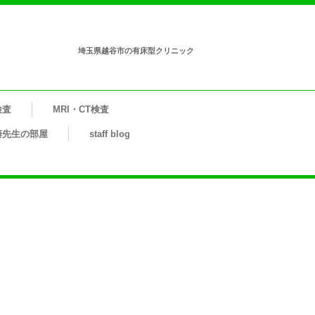
埼玉県越谷市の有床型クリニック
検査
MRI・CT検査
藤先生の部屋
staff blog