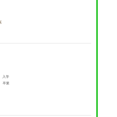
医
病医
 入学
院 卒業