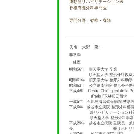
運動器リハビリテーション医
脊椎脊髄外科専門医
専門分野：脊椎・脊髄
氏名 大野 隆一
非常勤
・経歴
昭和56年 順天堂大学 卒業
順天堂大学 整形外科教室
昭和61年 順天堂大学 整形外科助手
昭和63年 公立葛南病院 整形外科医
平成4年 Centre Chirurgical de la Po
(Paris FRANCE)留学
平成5年 石川島播磨健保病院 整形
平成6年 越谷市立病院 整形外科部
兼リハビリテーション科
順天堂大学 整形外科非常
平成29年 越谷市立病院 副院長、
長、 兼リハビリテー
令和7年 越谷市立病院 退職