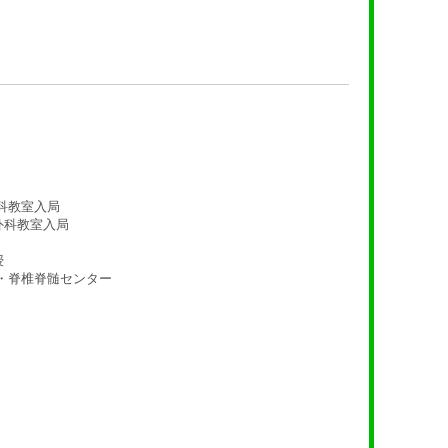
科教室入局
外科教室入局
授
・脊椎脊髄センター