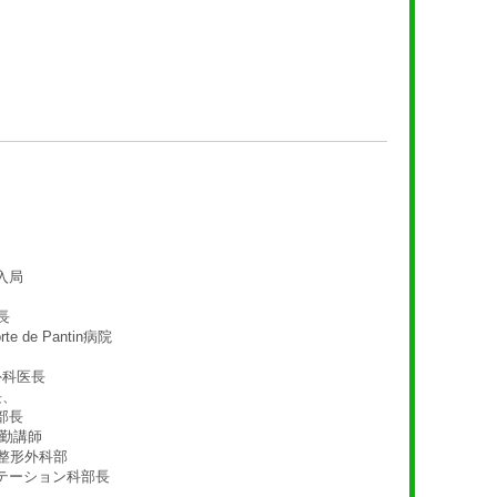
入局
長
rte de Pantin病院
外科医長
長、
部長
勤講師
兼整形外科部
ション科部長