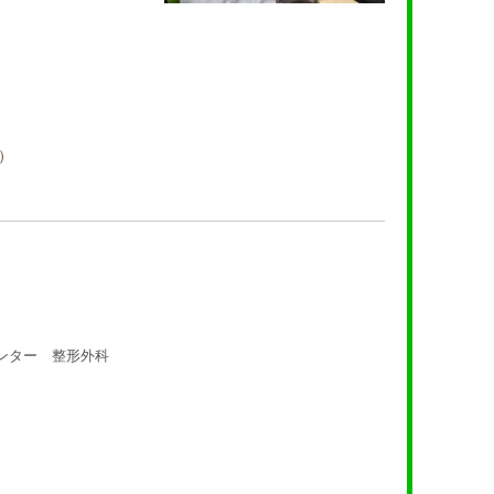
）
ー 整形外科