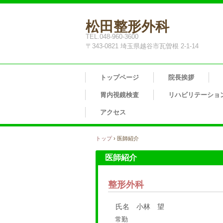
松田整形外科
TEL.048-960-3600
〒343-0821 埼玉県越谷市瓦曽根 2-1-14
トップページ
院長挨拶
胃内視鏡検査
リハビリテーショ
アクセス
トップ
›
医師紹介
医師紹介
整形外科
氏名 小林 望
常勤