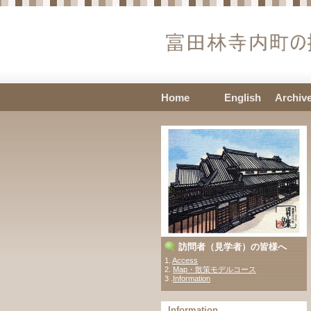
Home
English
Archiv
訪問者（見学者）の皆様へ
1.
Access
2.
Map・散策モデルコース
3 .
Information
Information