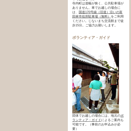
寺内町は道幅が狭く、公共駐車場が
ありません。車でお越しの場合に
は、
国道170号線（旧道）沿いの富
田林市役所駐車場（無料）
をご利用
ください。じないまち交流館まで徒
歩15分。ご協力お願いします。
ボランティア・ガイド
団体でお越しの場合には、地元の
ボ
ランティア・ガイド
によるご案内も
可能です。（事前のお申込みが必
要）