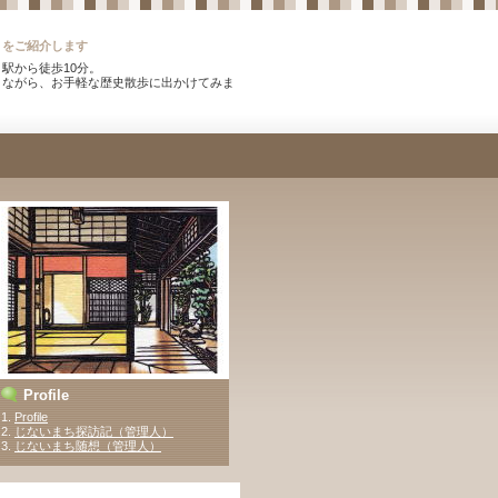
）をご紹介します
駅から徒歩10分。
りながら、お手軽な歴史散歩に出かけてみま
。
Profile
1.
Profile
2.
じないまち探訪記（管理人）
3
.
じないまち随想（管理人）