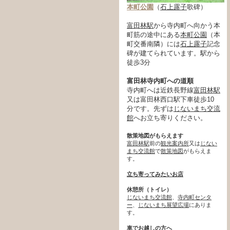
本町公園
（
石上露子
歌碑）
富田林駅
から寺内町へ向かう本
町筋の途中にある
本町公園
（本
町交番南隣）には
石上露子
記念
碑が建てられています。駅から
徒歩3分
富田林寺内町への道順
寺内町へは近鉄長野線
富田林駅
又は富田林西口駅下車徒歩10
分です。先ずは
じないまち交流
館
へお立ち寄りください。
散策地図がもらえます
富田林駅
前の
観光案内所
又は
じない
まち交流館
で
散策地図
がもらえま
す。
立ち寄ってみたいお店
休憩所（トイレ）
じないまち交流館
、
寺内町センタ
ー
、
じないまち展望広場
にありま
す。
車でお越しの方へ