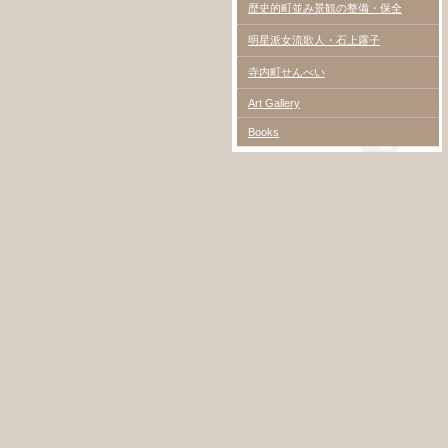
歴史的町並み景観の整備・保全
明星派女流歌人・石上露子
寺内町せんべい
Art Gallery
Books