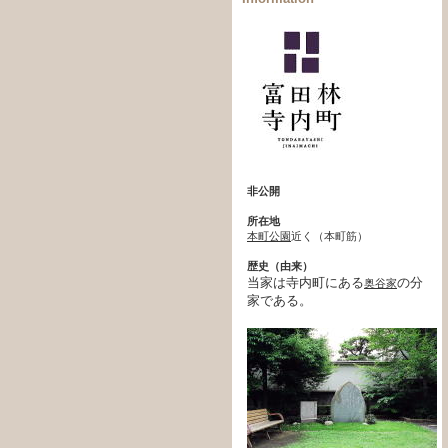
非公開
所在地
本町公園
近く（本町筋）
歴史（由来）
当家は寺内町にある
の分
奥谷家
家である。