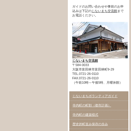
ガイドのお問い合わせや事前のお申
込みは下記の
じないまち交流館
まで
お電話ください。
じないまち交流館
〒584-0033
大阪市富田林市富田林町9-29
TEL.0721-26-0110
FAX.0721-26-0110
（午前10時～午後5時、月曜休館）
じないまちボランティアガイド
寺内町の町割（都市計画）
寺内町の建築様式
歴史的町並み保存の歩み