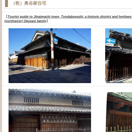
（乾）奥谷家住宅
【
Tourist guide to Jinaimachi town, Tondabayashi, a historic district and heritage
(northwest) Okutani family
】