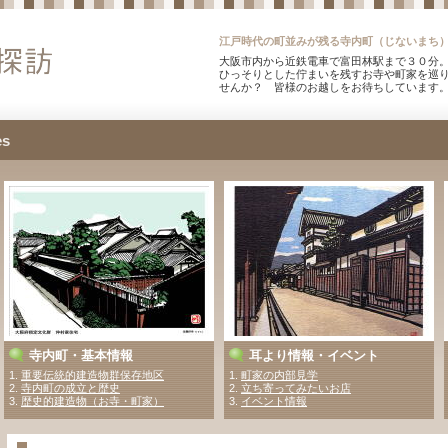
江戸時代の町並みが残る寺内町（じないまち
大阪市内から近鉄電車で富田林駅まで３０分。
ひっそりとした佇まいを残すお寺や町家を巡
せんか？ 皆様のお越しをお待ちしています
es
寺内町・基本情報
耳より情報・イベント
1.
重要伝統的建造物群保存地区
1
.
町家の内部見学
2.
寺内町の成立と歴史
2
.
立ち寄ってみたいお店
3.
歴史的建造物（お寺・町家）
3.
イベント情報