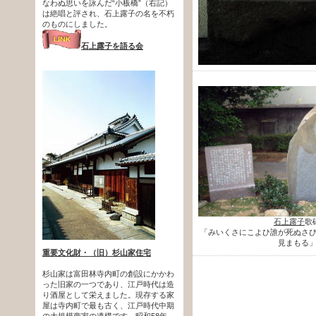
なわぬ思いを詠んだ“小板橋”（右記）
は絶唱と評され、石上露子の名を不朽
のものにしました。
石上露子を語る会
石上露子
歌
「みいくさにこよひ誰が死ぬさ
見まもる
重要文化財・（旧）杉山家住宅
杉山家は富田林寺内町の創設にかかわ
った旧家の一つであり、江戸時代は造
り酒屋として栄えました。現存する家
屋は寺内町で最も古く、江戸時代中期
の大規模商家の遺構です。昭和58年