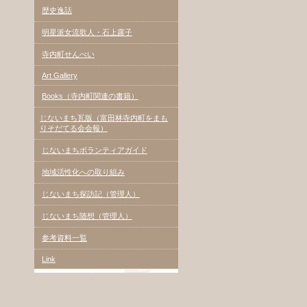
歴史逸話
明星派女流歌人・石上露子
寺内町せんべい
Art Gallery
Books（寺内町関連の書籍）
じないまち瓦版（富田林寺内町をまも
りそだてる会会報）
じないまちボランティアガイド
地域活性化への取り組み
じないまち探訪記（管理人）
じないまち随想（管理人）
参考資料一覧
Link