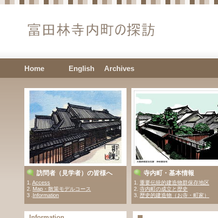
Home
English
Archives
訪問者（見学者）の皆様へ
寺内町・基本情報
1.
Access
1.
重要伝統的建造物群保存地区
2.
Map・散策モデルコース
2.
寺内町の成立と歴史
3 .
Information
3.
歴史的建造物（お寺・町家）
Information