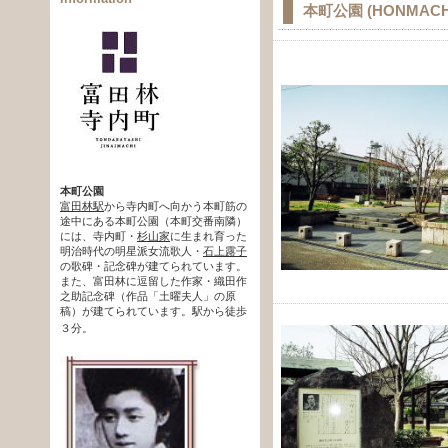
本町公園 (HONMACHI
本町公園
富田林駅
から寺内町へ向かう本町筋の
途中にある本町公園（本町交番南隣）
には、寺内町・
杉山家
に生まれ育った
明治時代の明星派女流歌人・
石上露子
の歌碑・記念碑が建てられています。
また、富田林に逗留した作家・織田作
之助記念碑（作品「土曜夫人」の原
稿）が建てられています。駅から徒歩
３分。