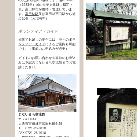
（1983年）国の重要文化財に指定さ
れ、富田林市が維持・管理していま
す。
富田林駅
又は富田林西口駅から徒
歩10分（入場有料）
ボランティア・ガイド
団体でお越しの場合には、地元の
ボラ
ンティア・ガイド
によるご案内も可能
です。（事前のお申込みが必要）
ガイドのお問い合わせや事前のお申込
みは下記の
じないまち交流館
までお電
話ください。
じないまち交流館
〒584-0033
大阪市富田林市富田林町9-29
TEL.0721-26-0110
FAX.0721-26-0110