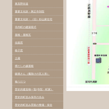
東高野街道
重要文化財・興正寺別院
重要文化財・（旧）杉山家住宅
寺内町の建築様式
屋根・屋根瓦
虫籠窓
格子窓
土蔵
煙だしの越屋根
鐘馗さん（魔除けの瓦人形）
袖うだつ
歴史的建造物一覧(寺院・町家）
歴史的町並み保存の歩み
歴史的町並み景観の整備・保全