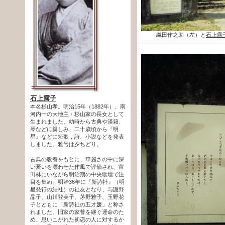
織田作之助（左）と
石上露
石上露子
本名杉山孝。明治15年（1882年）、南
河内一の大地主・杉山家の長女として
生まれました。幼時から古典や漢籍、
琴などに親しみ、二十歳頃から『明
星』などに短歌，詩、小説などを発表
しました。雅号は夕ちどり。
古典の教養をもとに、華麗さの中に深
い憂いを漂わせた作風で評価され、富
田林にいながら明治期の中央歌壇で注
目を集め、明治36年に『新詩社』（明
星発行の結社）の社友となり、与謝野
晶子、山川登美子、茅野雅子、玉野花
子とともに「新詩社の五才媛」と称さ
れました。旧家の家督を継ぐ運命のた
め、思いこがれた初恋の人に対するか