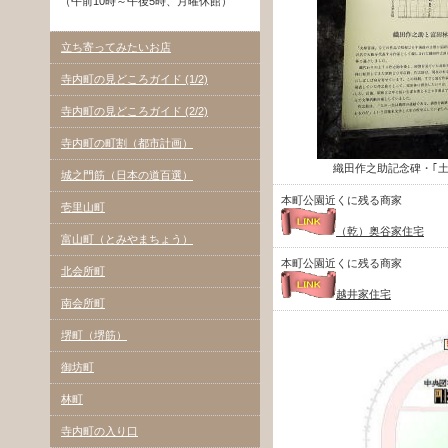
（午前10時～午後5時、月曜休館）
立ち寄ってみたいお店
寺内町の見どころガイド (1/2)
寺内町の見どころガイド (2/2)
寺内町の町割（都市計画）
織田作之助記念碑・｢土
城之門筋（日本の道百選）
本町公園近くに残る商家
壱里山町
（乾）奥谷家住宅
富山町（とみやまちょう）
本町公園近くに残る商家
北会所町
越井家住宅
南会所町
堺町（堺筋）
御坊町
林町
寺内町の入り口