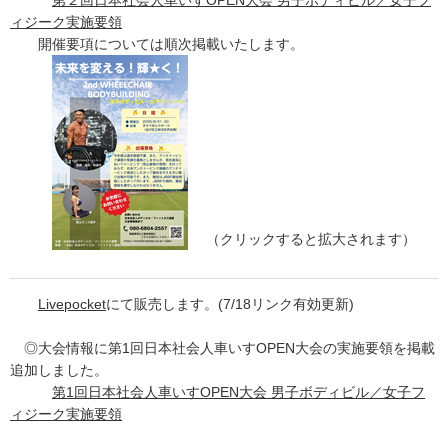
ィジーク実施要領
開催要項については順次掲載いたします。
（クリックすると拡大されます）
Livepocket
にて販売します。(7/18リンク有効更新)
◎大会情報に第1回日本社会人車いすOPEN大会の実施要領を掲載
追加しました。
第1回日本社会人車いすOPEN大会 男子ボディビル／女子フ
ィジーク実施要領