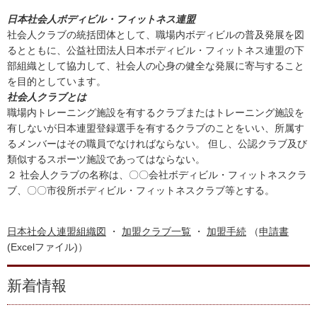
日本社会人ボディビル・フィットネス連盟
社会人クラブの統括団体として、職場内ボディビルの普及発展を図
るとともに、公益社団法人日本ボディビル・フィットネス連盟の下
部組織として協力して、社会人の心身の健全な発展に寄与すること
を目的としています。
社会人クラブとは
職場内トレーニング施設を有するクラブまたはトレーニング施設を
有しないが日本連盟登録選手を有するクラブのことをいい、所属す
るメンバーはその職員でなければならない。 但し、公認クラブ及び
類似するスポーツ施設であってはならない。
２ 社会人クラブの名称は、〇〇会社ボディビル・フィットネスクラ
ブ、〇〇市役所ボディビル・フィットネスクラブ等とする。
日本社会人連盟組織図
・
加盟クラブ一覧
・
加盟手続
（
申請書
(Excelファイル)）
新着情報