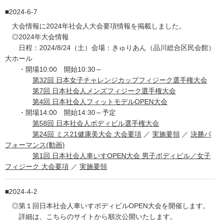
2024-6-7
大会情報に2024年社会人大会要項情報を掲載しました。
◎2024年大会情報
日程：2024/8/24（土）会場：きゅりあん（品川総合区民会館）
大ホール
・開場10:00 開始10:30～
第32回 日本女子チャレンジカップフィジーク選手権大会
第7回 日本社会人メンズフィジーク選手権大会
第4回 日本社会人フィットモデルOPEN大会
・開場14:00 開始14:30～予定
第58回 日本社会人ボディビル選手権大会
第24回 ミス21健康美大会 大会要項
／
実施要領
／
決勝パ
フォーマンス(動画)
第1回 日本社会人車いすOPEN大会 男子ボディビル／女子
フィジーク 大会要項
／
実施要領
2024-4-2
◎第１回日本社会人車いすボディビルOPEN大会を開催します。
詳細は、こちらのサイトから順次公開いたします。