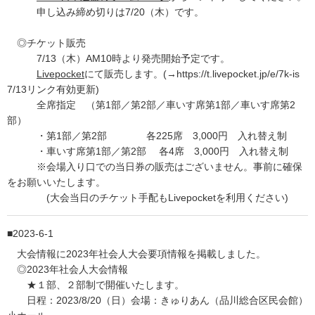
申し込み締め切りは7/20（木）です。
◎チケット販売
7/13（木）AM10時より発売開始予定です。
Livepocket
にて販売します。(→https://t.livepocket.jp/e/7k-is
7/13リンク有効更新)
全席指定 （第1部／第2部／車いす席第1部／車いす席第2
部）
・第1部／第2部 各225席 3,000円 入れ替え制
・車いす席第1部／第2部 各4席 3,000円 入れ替え制
※会場入り口での当日券の販売はございません。事前に確保
をお願いいたします。
(大会当日のチケット手配もLivepocketを利用ください)
2023-6-1
大会情報に2023年社会人大会要項情報を掲載しました。
◎2023年社会人大会情報
★１部、２部制で開催いたします。
日程：2023/8/20（日）会場：きゅりあん（品川総合区民会館）