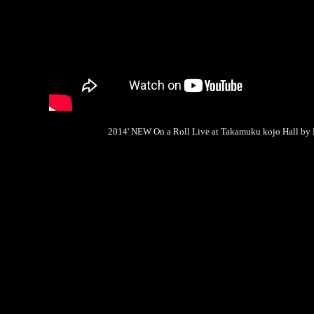
2014' NEW On a Roll Live at Takamuku kojo Hall by