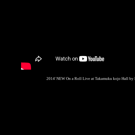
2014' NEW On a Roll Live at Takamuku kojo Hall by