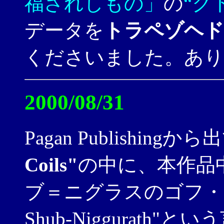
福されしもの」
の
“ク
データを
トラペゾヘド
くださいました。あり
2000/08/31
Pagan Publishin
Coils"
の中に、本作品
ブ＝ニグラスのゴフ・フパデ
Shub-Niggurath