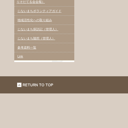
りそだてる会会報）
じないまちボランティアガイド
地域活性化への取り組み
じないまち探訪記（管理人）
じないまち随想（管理人）
参考資料一覧
Link