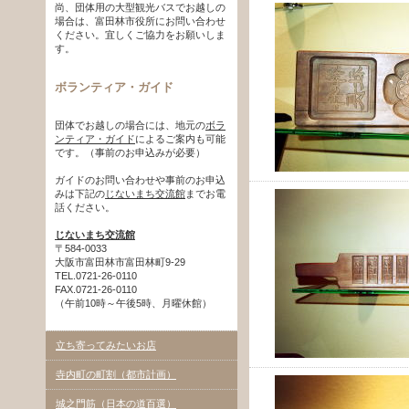
尚、団体用の大型観光バスでお越しの
場合は、富田林市役所にお問い合わせ
ください。宜しくご協力をお願いしま
す。
ボランティア・ガイド
団体でお越しの場合には、地元の
ボラ
ンティア・ガイド
によるご案内も可能
です。（事前のお申込みが必要）
ガイドのお問い合わせや事前のお申込
みは下記の
じないまち交流館
までお電
話ください。
じないまち交流館
〒584-0033
大阪市富田林市富田林町9-29
TEL.0721-26-0110
FAX.0721-26-0110
（午前10時～午後5時、月曜休館）
立ち寄ってみたいお店
寺内町の町割（都市計画）
城之門筋（日本の道百選）