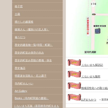
格子窓
土蔵
煙だしの越屋根
鐘馗さん（魔除けの瓦人形）
袖うだつ
歴史的建造物一覧(寺院・町家）
歴史的町並み保存の歩み
歴史的町並み景観の整備・保全
じないまち探訪記
歴史逸話
明星派女流歌人・石上露子
じないまち随想
寺内町せんべい
地域活性化への取り組
Art Gallery
Books（寺内町関連の書籍）
LLPまちかつ
～富田林
じないまち瓦版（富田林寺内町をまも