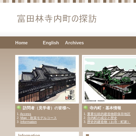
Home
English
Archives
訪問者（見学者）の皆様へ
寺内町・基本情報
1.
Access
1.
重要伝統的建造物群保存地区
2.
Map・散策モデルコース
2.
寺内町の成立と歴史
3 .
Information
3.
歴史的建造物（お寺・町家）
Information