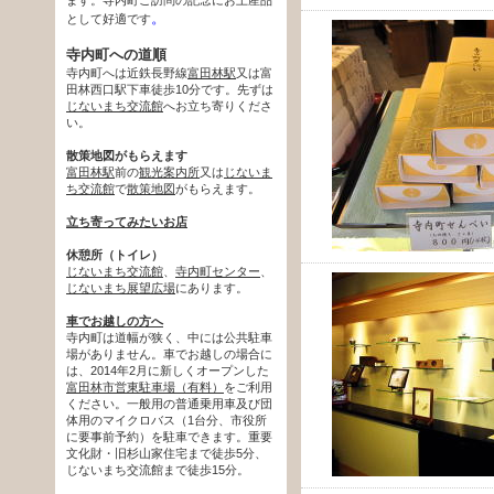
。
として好適です
寺内町への道順
寺内町へは近鉄長野線
富田林駅
又は富
田林西口駅下車徒歩10分です。先ずは
じないまち交流館
へお立ち寄りくださ
い。
散策地図がもらえます
富田林駅
前の
観光案内所
又は
じないま
ち交流館
で
散策地図
がもらえます。
立ち寄ってみたいお店
休憩所（トイレ）
じないまち交流館
、
寺内町センター
、
じないまち展望広場
にあります。
車でお越しの方へ
寺内町は道幅が狭く、中には公共駐車
場がありません。車でお越しの場合に
は、2014年2月に新しくオープンした
富田林市営東駐車場（有料）
をご利用
ください。一般用の普通乗用車及び団
体用のマイクロバス（1台分、市役所
に要事前予約）を駐車できます。重要
文化財・旧杉山家住宅まで徒歩5分、
じないまち交流館まで徒歩15分。