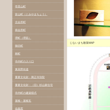
壱里山町
富山町（とみやまちょう）
北会所町
南会所町
堺町（堺筋）
じないまち散策MAP
御坊町
林町
寺内町の入り口
東高野街道
重要文化財・興正寺別院
重要文化財・（旧）杉山家住宅
寺内町の建築様式
屋根・屋根瓦
虫籠窓