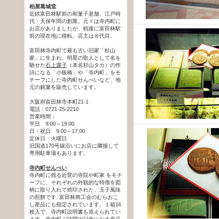
柏屋葛城堂
近鉄富田林駅前の和菓子老舗、江戸時
代・天保年間の創業。元々は寺内町に
お店がありましたが、戦後に富田林駅
前の現在地に移転。店主は８代目。
富田林寺内町で最も古い旧家「杉山
家」に生まれ、明星の歌人として名を
馳せた
石上露子
（本名杉山タカ）の作
詩になる「小板橋」や「寺内町」をモ
チーフにした寺内町せんべいなど、地
元の銘菓を販売しています。
大阪府富田林市本町21-1
電話：0721-25-2210
営業時間：
平日 9:00～19:00
日・祝日 9:00～17:00
定休日：火曜日
旧国道170号線沿いにお店に隣接して
専用駐車場もあります。
寺内町せんべい
寺内町に残る近世の寺院や町家 をモチ
ーフに、それぞれの外観的な特徴を図
柄に取り入れて焼印された、玉子風味
の煎餅です. 富田林商工会のむらおこ
し産品にも指定されています。１箱16
枚入で、寺内町説明書も添えられてい
ます。寺内町ご訪問の記念にお土産品