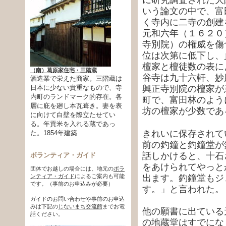
いう論文の中で、富
く寺内に二寺の創建
元和六年（１６２０
寺別院）の権威を傷
位は次第に低下し、
檀家と檀徒数の表に
（南）葛原家住宅・三階蔵
谷寺は九十六軒、妙
酒造業で栄えた商家。三階蔵は
興正寺別院の檀家が
日本に少ない貴重なもので、寺
内町のランドマーク的存在。各
町で、富田林のよう
層に庇を廻し本瓦葺き。妻を表
坊の檀家が少数であ
に向けて白壁を際立たせてい
る。年貢米を入れる蔵であっ
きれいに保存されて
た。1854年建築
前の釣鐘と釣鐘堂が
話しかけると、十石
ボランティア・ガイド
をあけられてやっと
団体でお越しの場合には、地元の
ボラ
出ます。釣鐘堂もジ
ンティア・ガイド
によるご案内も可能
です。（事前のお申込みが必要）
す。」と言われた。
ガイドのお問い合わせや事前のお申込
みは下記の
じないまち交流館
までお電
他の願書に出ている
話ください。
の地蔵堂はすでにな