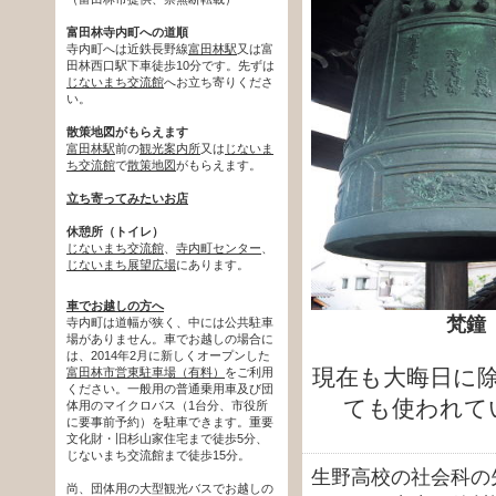
富田林寺内町への道順
寺内町へは近鉄長野線
富田林駅
又は富
田林西口駅下車徒歩10分です。先ずは
じないまち交流館
へお立ち寄りくださ
い。
散策地図がもらえます
富田林駅
前の
観光案内所
又は
じないま
ち交流館
で
散策地図
がもらえます。
立ち寄ってみたいお店
休憩所（トイレ）
じないまち交流館
、
寺内町センター
、
じないまち展望広場
にあります。
車でお越しの方へ
梵鐘
寺内町は道幅が狭く、中には公共駐車
場がありません。車でお越しの場合に
は、2014年2月に新しくオープンした
現在も大晦日に
富田林市営東駐車場（有料）
をご利用
ください。一般用の普通乗用車及び団
ても使われて
体用のマイクロバス（1台分、市役所
に要事前予約）を駐車できます。重要
文化財・旧杉山家住宅まで徒歩5分、
じないまち交流館まで徒歩15分。
生野高校の社会科の
尚、団体用の大型観光バスでお越しの