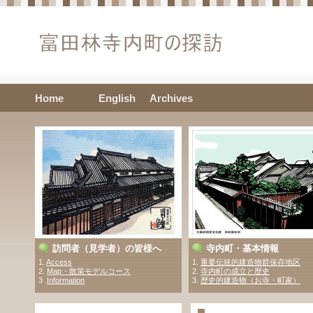
Home
English
Archives
訪問者（見学者）の皆様へ
寺内町・基本情報
1.
Access
1.
重要伝統的建造物群保存地区
2.
Map・散策モデルコース
2.
寺内町の成立と歴史
3 .
Information
3.
歴史的建造物（お寺・町家）