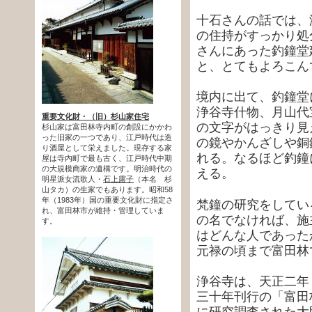
十石さんの話では、
の住持がすっかり処
さんにあった釣鐘堂
と、とてもよろこん
境内に出て、釣鐘堂
浄谷寺什物、月山代
重要文化財・（旧）杉山家住宅
の文字がはっきり見
杉山家は富田林寺内町の創設にかかわ
った旧家の一つであり、江戸時代は造
の鏡やかんざしや銅
り酒屋として栄えました。現存する家
れる。なるほど釣鐘
屋は寺内町で最も古く、江戸時代中期
の大規模商家の遺構です。明治時代の
える。
明星派女流歌人・
石上露子
（本名 杉
山タカ）の生家でもあります。昭和58
年（1983年）国の重要文化財に指定さ
梵鐘の研究をしてい
れ、富田林市が維持・管理していま
の名でなければ、施
す。
はどんな人であった
元禄の頃まで富田林
浄谷寺は、天正二年
三十年刊行の「富田
に研究調査された大