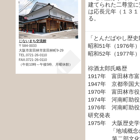
建てられた二尊堂に
は応長元年（１３１
る。
「とんだばやし歴史
じないまち交流館
昭和51年（1976年
〒584-0033
大阪市富田林市富田林町9-29
昭和52年（1977年）
TEL.0721-26-0110
FAX.0721-26-0110
（午前10時～午後5時、月曜休館）
祢酒太郎氏略歴
1917年 富田林市
1947年 京都帝国
1970年 富田林市
1974年 河南町助役
1976年 河南町助
研究発表
1975年 大阪歴史
「地域概念の変
第二部文化財