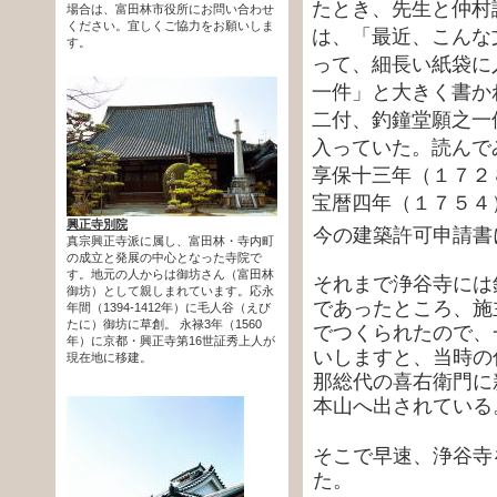
たとき、先生と仲村
場合は、富田林市役所にお問い合わせ
ください。宜しくご協力をお願いしま
は、「最近、こんな
す。
って、細長い紙袋に
一件」と大きく書か
二付、釣鐘堂願之一
入っていた。読んで
享保十三年（１７２
宝暦四年（１７５４
興正寺別院
今の建築許可申請書
真宗興正寺派に属し、富田林・寺内町
の成立と発展の中心となった寺院で
す。地元の人からは御坊さん（富田林
それまで浄谷寺には
御坊）として親しまれています。応永
であったところ、施
年間（1394-1412年）に毛人谷（えび
たに）御坊に草創。 永禄3年（1560
でつくられたので、
年）に京都・興正寺第16世証秀上人が
いしますと、当時の
現在地に移建。
那総代の喜右衛門に
本山へ出されている
そこで早速、浄谷寺
た。