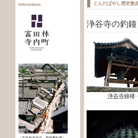
とんだばやし歴史散
Information
浄谷寺の釣鐘
浄谷寺
鐘楼
（富田林市提供、禁無断転載）