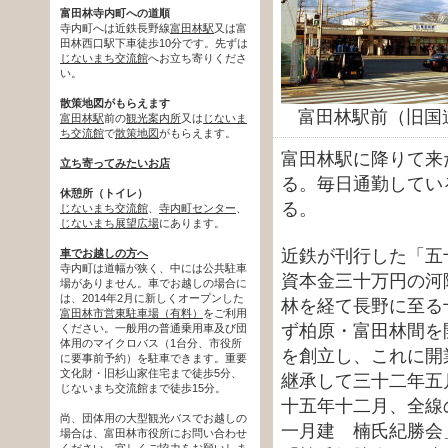
富田林寺内町への道順
寺内町へは近鉄長野線
富田林駅
又は富
田林西口駅下車徒歩10分です。先ずは
じないまち交流館
へお立ち寄りくださ
い。
散策地図がもらえます
富田林駅前（旧国道
富田林駅
前の
観光案内所
又は
じないま
ち交流館
で
散策地図
がもらえます。
富田林駅に降りて来
立ち寄ってみたいお店
る。毎日通勤してい
休憩所（トイレ）
る。
じないまち交流館
、
寺内町センター
、
じないまち展望広場
にあります。
近鉄が刊行した「五
車でお越しの方へ
寺内町は道幅が狭く、中には公共駐車
資本金三十万円の河
場がありません。車でお越しの場合に
は、2014年2月に新しくオープンした
林を経て長野に至る
富田林市営東駐車場（有料）
をご利用
ず柏原・富田林間を
ください。一般用の普通乗用車及び団
体用のマイクロバス（1台分、市役所
を創立し、これに開
に要事前予約）を駐車できます。重要
文化財・旧杉山家住宅まで徒歩5分、
継承して三十二年五
じないまち交流館まで徒歩15分。
十五年十二月、全線
尚、団体用の大型観光バスでお越しの
一月建 楠氏紀勝会
場合は、富田林市役所にお問い合わせ
ください。宜しくご協力をお願いしま