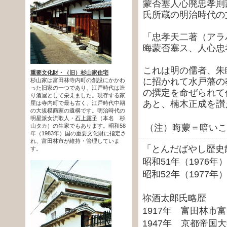
蒙否塞人心廃忠孝則
氏所蔵の明治時代の
「忠孝天二著（アラ
晦蒙否塞ス、人心忠
これは明の儒者、朱
重要文化財・（旧）杉山家住宅
に招かれて水戸藩の
杉山家は富田林寺内町の創設にかかわ
った旧家の一つであり、江戸時代は造
の撰定を命ぜられて
り酒屋として栄えました。現存する家
あと、楠木正成を讃
屋は寺内町で最も古く、江戸時代中期
の大規模商家の遺構です。明治時代の
明星派女流歌人・
石上露子
（本名 杉
（注）晦蒙＝暗い
山タカ）の生家でもあります。昭和58
年（1983年）国の重要文化財に指定さ
れ、富田林市が維持・管理していま
「とんだばやし歴史
す。
昭和51年（1976年
昭和52年（1977年）
祢酒太郎氏略歴
1917年 富田林市
1947年 京都帝国