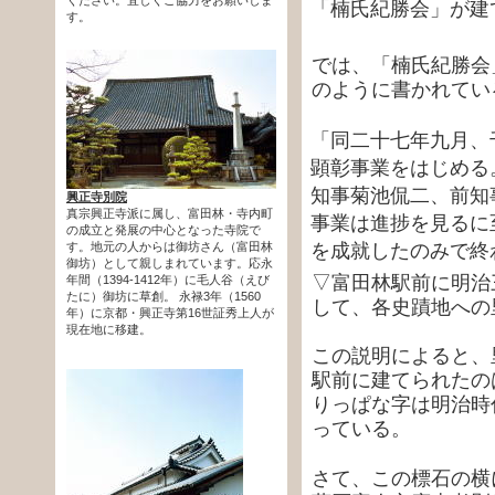
「楠氏紀勝会」が建
す。
では、「楠氏紀勝会
のように書かれてい
「同二十七年九月、
顕彰事業をはじめる
知事菊池侃二、前知
興正寺別院
真宗興正寺派に属し、富田林・寺内町
事業は進捗を見るに
の成立と発展の中心となった寺院で
を成就したのみで終
す。地元の人からは御坊さん（富田林
御坊）として親しまれています。応永
▽富田林駅前に明治
年間（1394-1412年）に毛人谷（えび
たに）御坊に草創。 永禄3年（1560
して、各史蹟地への
年）に京都・興正寺第16世証秀上人が
現在地に移建。
この説明によると、
駅前に建てられたの
りっぱな字は明治時
っている。
さて、この標石の横