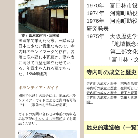
1970年 富田林市
1974年 河南町助役
1976年 河南町助
研究発表
1975年 大阪歴史
（南）葛原家住宅・三階蔵
酒造業で栄えた商家。三階蔵は
「地域概念の変
日本に少ない貴重なもので、寺
第二部文化財
内町のランドマーク的存在。各
層に庇を廻し本瓦葺き。妻を表
「富田林・文化
に向けて白壁を際立たせてい
る。年貢米を入れる蔵であっ
寺内町の成立と歴史
た。1854年建築
寺内町の成立と歴史 宗教自治都
ボランティア・ガイド
寺内町の成立と歴史 在郷町とし
寺内町の成立と歴史 繁栄と衰退
団体でお越しの場合には、地元の
ボラ
寺内町の成立と歴史 繁栄と衰退（
ンティア・ガイド
によるご案内も可能
頃）
です。（事前のお申込みが必要）
ガイドのお問い合わせや事前のお申込
みは下記の
じないまち交流館
までお電
話ください。
歴史的建造物（一覧