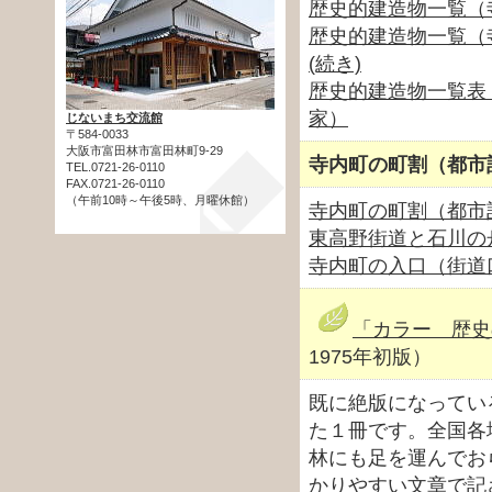
歴史的建造物一覧（
歴史的建造物一覧（
(続き)
歴史的建造物一覧表
家）
じないまち交流館
〒584-0033
大阪市富田林市富田林町9-29
寺内町の町割（都市
TEL.0721-26-0110
FAX.0721-26-0110
（午前10時～午後5時、月曜休館）
寺内町の町割（都市
東高野街道と石川の
寺内町の入口（街道
「カラー 歴史
1975年初版）
既に絶版になってい
た１冊です。全国各
林にも足を運んでお
かりやすい文章で記