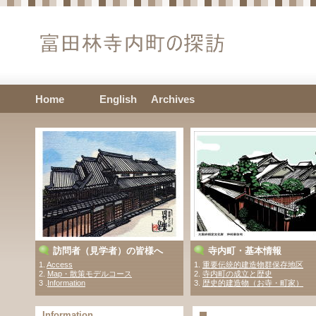
Home
English
Archives
訪問者（見学者）の皆様へ
寺内町・基本情報
1.
Access
1.
重要伝統的建造物群保存地区
2.
Map・散策モデルコース
2.
寺内町の成立と歴史
3 .
Information
3.
歴史的建造物（お寺・町家）
Information