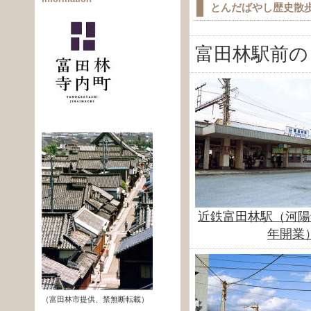
とんだばやし歴史散
富田林駅前の
近鉄富田林駅（河陽
年開業
（富田林市提供、禁無断転載）